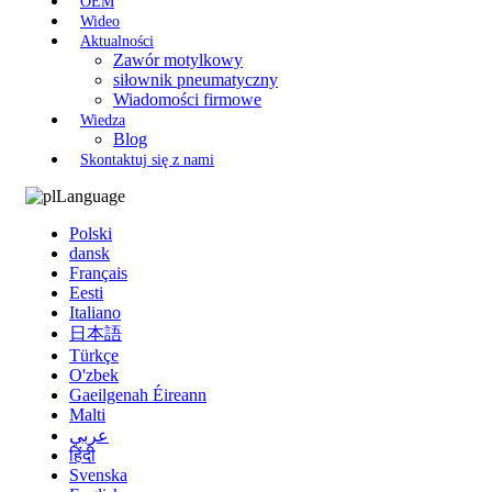
OEM
Wideo
Aktualności
Zawór motylkowy
siłownik pneumatyczny
Wiadomości firmowe
Wiedza
Blog
Skontaktuj się z nami
Language
Polski
dansk
Français
Eesti
Italiano
日本語
Türkçe
O'zbek
Gaeilgenah Éireann
Malti
عربي
हिंदी
Svenska