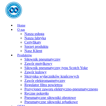
Home
O nas
Nasza usługa
Nasza fabryka
Certyfikaty
Sprzęt produktu
Nasz Klient
Produktów
Siłownik pneumatyczny
Zawór motylkowy
Siłownik pneumatyczny typu Scotch Yoke
Zawór kulowy
Skrzynka wyłączników krańcowych
Zawór elektromagnetyczny
Regulator filtra powietrza
Pozycjoner zaworu elektryczno-pneumatycznego
Ręczne pokrętło
Pneumatyczne siłowniki obrotowe
Pneumatyczne siłowniki zębatkowe