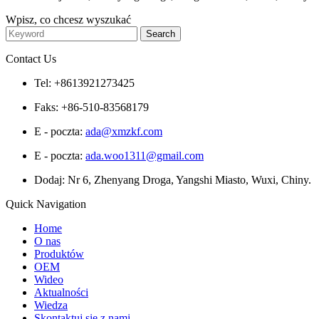
Wpisz, co chcesz wyszukać
Contact Us
Tel: +8613921273425
Faks: +86-510-83568179
E - poczta:
ada@xmzkf.com
E - poczta:
ada.woo1311@gmail.com
Dodaj: Nr 6, Zhenyang Droga, Yangshi Miasto, Wuxi, Chiny.
Quick Navigation
Home
O nas
Produktów
OEM
Wideo
Aktualności
Wiedza
Skontaktuj się z nami