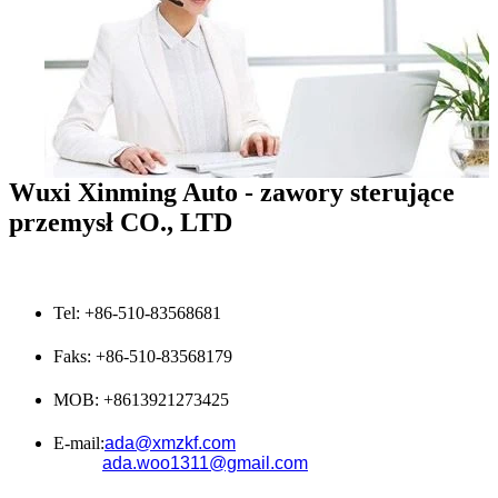
Wuxi Xinming Auto - zawory sterujące
przemysł CO., LTD
Tel: +86-510-83568681
Faks: +86-510-83568179
MOB: +8613921273425
E-mail:
ada@xmzkf.com
ada.woo1311@gmail.com