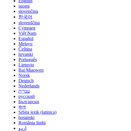
English
suomi
slovenčina
한국어
slovenščina
Cymraeg
Việt Nam
Español
Melayu
Čeština
hrvatski
Português
Lietuvių
Bai Miaowen
Norsk
Deutsch
Nederlands
עברית
русский
Български
বাংলা
Srbija jezik (latinica)
bosanski
România limbi
اردو