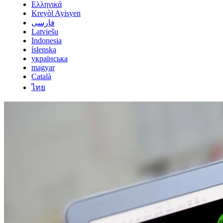
Ελληνικά
Kreyòl Ayisyen
فارسی
Latviešu
Indonesia
íslenska
українська
magyar
Català
ไทย