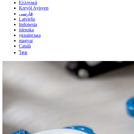
Ελληνικά
Kreyòl Ayisyen
فارسی
Latviešu
Indonesia
íslenska
українська
magyar
Català
ไทย