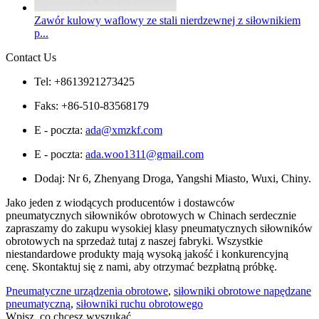
Zawór kulowy waflowy ze stali nierdzewnej z siłownikiem
p...
Contact Us
Tel: +8613921273425
Faks: +86-510-83568179
E - poczta:
ada@xmzkf.com
E - poczta:
ada.woo1311@gmail.com
Dodaj: Nr 6, Zhenyang Droga, Yangshi Miasto, Wuxi, Chiny.
Jako jeden z wiodących producentów i dostawców
pneumatycznych siłowników obrotowych w Chinach serdecznie
zapraszamy do zakupu wysokiej klasy pneumatycznych siłowników
obrotowych na sprzedaż tutaj z naszej fabryki. Wszystkie
niestandardowe produkty mają wysoką jakość i konkurencyjną
cenę. Skontaktuj się z nami, aby otrzymać bezpłatną próbkę.
Pneumatyczne urządzenia obrotowe
,
siłowniki obrotowe napędzane
pneumatyczną
,
siłowniki ruchu obrotowego
Wpisz, co chcesz wyszukać