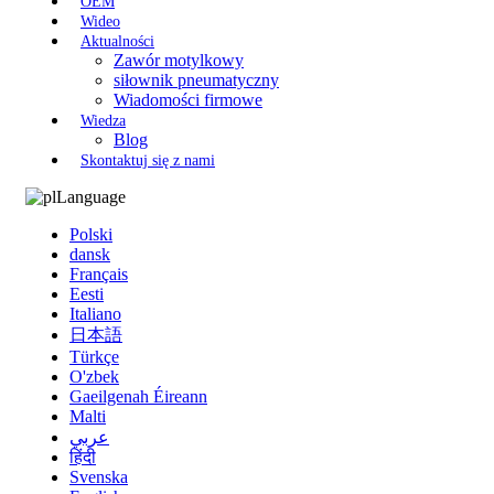
OEM
Wideo
Aktualności
Zawór motylkowy
siłownik pneumatyczny
Wiadomości firmowe
Wiedza
Blog
Skontaktuj się z nami
Language
Polski
dansk
Français
Eesti
Italiano
日本語
Türkçe
O'zbek
Gaeilgenah Éireann
Malti
عربي
हिंदी
Svenska