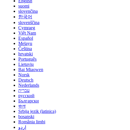
English
suomi
slovenčina
한국어
slovenščina
Cymraeg
Việt Nam
Español
Melayu
Čeština
hrvatski
Português
Lietuvių
Bai Miaowen
Norsk
Deutsch
Nederlands
עברית
русский
Български
বাংলা
Srbija jezik (latinica)
bosanski
România limbi
اردو