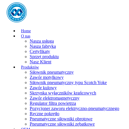
Home
O nas
Nasza usługa
Nasza fabryka
Certyfikaty
Sprzęt produktu
Nasz Klient
Produktów
Siłownik pneumatyczny
Zawór motylkowy
Siłownik pneumatyczny typu Scotch Yoke
Zawór kulowy
Skrzynka wyłączników krańcowych
Zawór elektromagnetyczny
Regulator filtra powietrza
Pozycjoner zaworu elektryczno-pneumatycznego
Ręczne pokrętło
Pneumatyczne siłowniki obrotowe
Pneumatyczne siłowniki zębatkowe