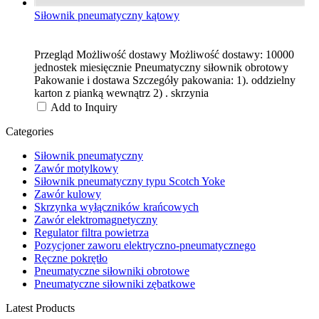
Siłownik pneumatyczny kątowy
Przegląd Możliwość dostawy Możliwość dostawy: 10000
jednostek miesięcznie Pneumatyczny siłownik obrotowy
Pakowanie i dostawa Szczegóły pakowania: 1). oddzielny
karton z pianką wewnątrz 2) . skrzynia
Add to Inquiry
Categories
Siłownik pneumatyczny
Zawór motylkowy
Siłownik pneumatyczny typu Scotch Yoke
Zawór kulowy
Skrzynka wyłączników krańcowych
Zawór elektromagnetyczny
Regulator filtra powietrza
Pozycjoner zaworu elektryczno-pneumatycznego
Ręczne pokrętło
Pneumatyczne siłowniki obrotowe
Pneumatyczne siłowniki zębatkowe
Latest Products