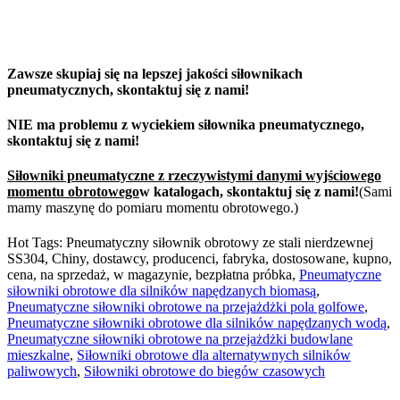
Zawsze skupiaj się na lepszej jakości siłownikach
pneumatycznych, skontaktuj się z nami!
NIE ma problemu z wyciekiem siłownika pneumatycznego,
skontaktuj się z nami!
Siłowniki pneumatyczne z rzeczywistymi danymi wyjściowego
momentu obrotowego
w katalogach, skontaktuj się z nami!
(Sami
mamy maszynę do pomiaru momentu obrotowego.)
Hot Tags: Pneumatyczny siłownik obrotowy ze stali nierdzewnej
SS304, Chiny, dostawcy, producenci, fabryka, dostosowane, kupno,
cena, na sprzedaż, w magazynie, bezpłatna próbka,
Pneumatyczne
siłowniki obrotowe dla silników napędzanych biomasą
,
Pneumatyczne siłowniki obrotowe na przejażdżki pola golfowe
,
Pneumatyczne siłowniki obrotowe dla silników napędzanych wodą
,
Pneumatyczne siłowniki obrotowe na przejażdżki budowlane
mieszkalne
,
Siłowniki obrotowe dla alternatywnych silników
paliwowych
,
Siłowniki obrotowe do biegów czasowych