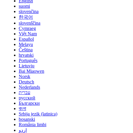
English
suomi
slovenčina
한국어
slovenščina
Cymraeg
Việt Nam
Español
Melayu
Čeština
hrvatski
Português
Lietuvių
Bai Miaowen
Norsk
Deutsch
Nederlands
עברית
русский
Български
বাংলা
Srbija jezik (latinica)
bosanski
România limbi
اردو