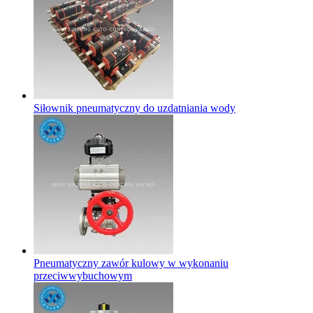
Siłownik pneumatyczny do uzdatniania wody
Pneumatyczny zawór kulowy w wykonaniu
przeciwwybuchowym