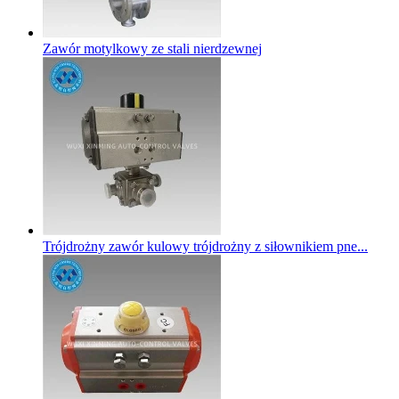
Zawór motylkowy ze stali nierdzewnej
Trójdrożny zawór kulowy trójdrożny z siłownikiem pne...