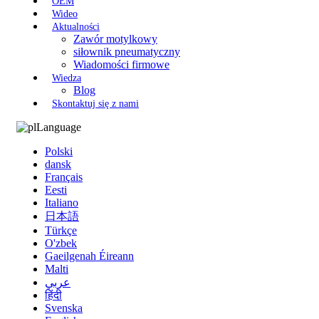
OEM
Wideo
Aktualności
Zawór motylkowy
siłownik pneumatyczny
Wiadomości firmowe
Wiedza
Blog
Skontaktuj się z nami
Language
Polski
dansk
Français
Eesti
Italiano
日本語
Türkçe
O'zbek
Gaeilgenah Éireann
Malti
عربي
हिंदी
Svenska