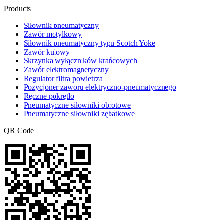
Products
Siłownik pneumatyczny
Zawór motylkowy
Siłownik pneumatyczny typu Scotch Yoke
Zawór kulowy
Skrzynka wyłączników krańcowych
Zawór elektromagnetyczny
Regulator filtra powietrza
Pozycjoner zaworu elektryczno-pneumatycznego
Ręczne pokrętło
Pneumatyczne siłowniki obrotowe
Pneumatyczne siłowniki zębatkowe
QR Code