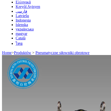
Ελληνικά
Kreyòl Ayisyen
فارسی
Latviešu
Indonesia
íslenska
українська
magyar
Català
ไทย
Home
>
Produktów
>
Pneumatyczne siłowniki obrotowe