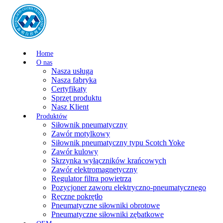
Home
O nas
Nasza usługa
Nasza fabryka
Certyfikaty
Sprzęt produktu
Nasz Klient
Produktów
Siłownik pneumatyczny
Zawór motylkowy
Siłownik pneumatyczny typu Scotch Yoke
Zawór kulowy
Skrzynka wyłączników krańcowych
Zawór elektromagnetyczny
Regulator filtra powietrza
Pozycjoner zaworu elektryczno-pneumatycznego
Ręczne pokrętło
Pneumatyczne siłowniki obrotowe
Pneumatyczne siłowniki zębatkowe