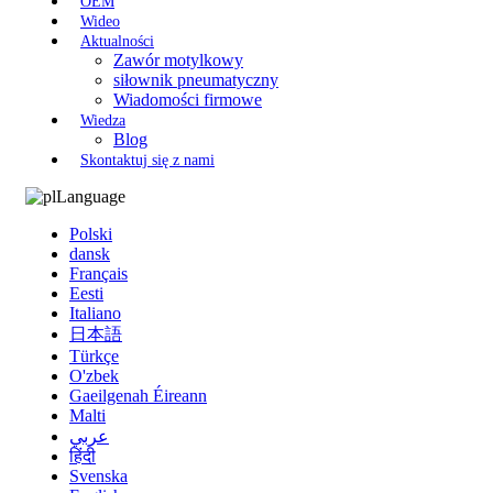
OEM
Wideo
Aktualności
Zawór motylkowy
siłownik pneumatyczny
Wiadomości firmowe
Wiedza
Blog
Skontaktuj się z nami
Language
Polski
dansk
Français
Eesti
Italiano
日本語
Türkçe
O'zbek
Gaeilgenah Éireann
Malti
عربي
हिंदी
Svenska