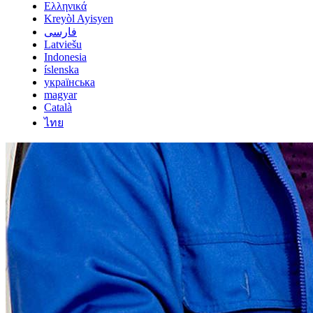
Ελληνικά
Kreyòl Ayisyen
فارسی
Latviešu
Indonesia
íslenska
українська
magyar
Català
ไทย