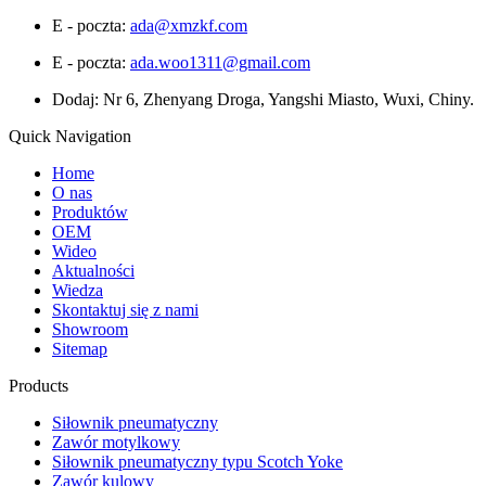
E - poczta:
ada@xmzkf.com
E - poczta:
ada.woo1311@gmail.com
Dodaj: Nr 6, Zhenyang Droga, Yangshi Miasto, Wuxi, Chiny.
Quick Navigation
Home
O nas
Produktów
OEM
Wideo
Aktualności
Wiedza
Skontaktuj się z nami
Showroom
Sitemap
Products
Siłownik pneumatyczny
Zawór motylkowy
Siłownik pneumatyczny typu Scotch Yoke
Zawór kulowy