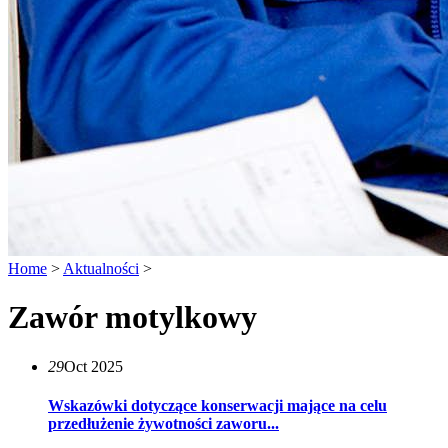
Home
>
Aktualności
>
Zawór motylkowy
29
Oct 2025
Wskazówki dotyczące konserwacji mające na celu
przedłużenie żywotności zaworu...