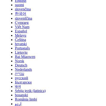
English
suomi
slovenčina
한국어
slovenščina
Cymraeg
Việt Nam
Español
Melayu
Čeština
hrvatski
Português
Lietuvių
Bai Miaowen
Norsk
Deutsch
Nederlands
עברית
русский
Български
বাংলা
Srbija jezik (latinica)
bosanski
România limbi
اردو