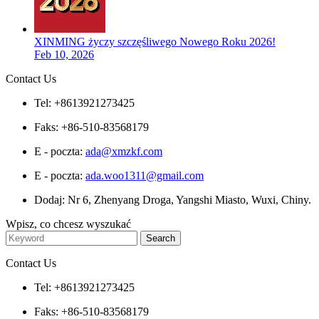
XINMING życzy szczęśliwego Nowego Roku 2026!
Feb 10, 2026
Contact Us
Tel: +8613921273425
Faks: +86-510-83568179
E - poczta:
ada@xmzkf.com
E - poczta:
ada.woo1311@gmail.com
Dodaj: Nr 6, Zhenyang Droga, Yangshi Miasto, Wuxi, Chiny.
Wpisz, co chcesz wyszukać
Contact Us
Tel: +8613921273425
Faks: +86-510-83568179