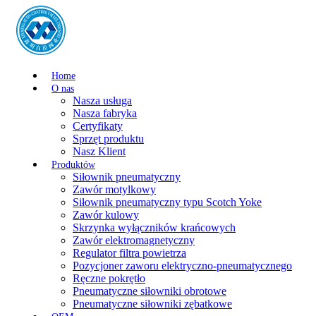
Home
O nas
Nasza usługa
Nasza fabryka
Certyfikaty
Sprzęt produktu
Nasz Klient
Produktów
Siłownik pneumatyczny
Zawór motylkowy
Siłownik pneumatyczny typu Scotch Yoke
Zawór kulowy
Skrzynka wyłączników krańcowych
Zawór elektromagnetyczny
Regulator filtra powietrza
Pozycjoner zaworu elektryczno-pneumatycznego
Ręczne pokrętło
Pneumatyczne siłowniki obrotowe
Pneumatyczne siłowniki zębatkowe