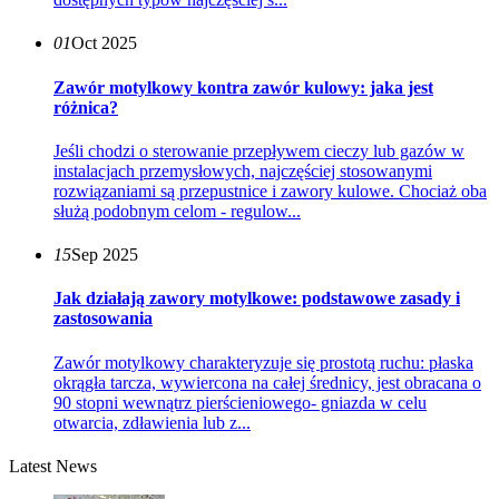
01
Oct 2025
Zawór motylkowy kontra zawór kulowy: jaka jest
różnica?
Jeśli chodzi o sterowanie przepływem cieczy lub gazów w
instalacjach przemysłowych, najczęściej stosowanymi
rozwiązaniami są przepustnice i zawory kulowe. Chociaż oba
służą podobnym celom - regulow...
15
Sep 2025
Jak działają zawory motylkowe: podstawowe zasady i
zastosowania
Zawór motylkowy charakteryzuje się prostotą ruchu: płaska
okrągła tarcza, wywiercona na całej średnicy, jest obracana o
90 stopni wewnątrz pierścieniowego- gniazda w celu
otwarcia, zdławienia lub z...
Latest News