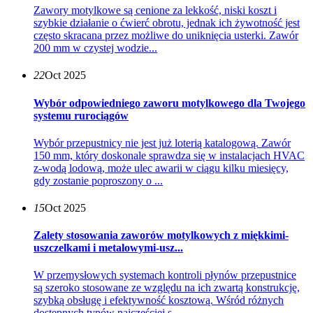
Zawory motylkowe są cenione za lekkość, niski koszt i
szybkie działanie o ćwierć obrotu, jednak ich żywotność jest
często skracana przez możliwe do uniknięcia usterki. Zawór
200 mm w czystej wodzie...
22
Oct 2025
Wybór odpowiedniego zaworu motylkowego dla Twojego
systemu rurociągów
Wybór przepustnicy nie jest już loterią katalogową. Zawór
150 mm, który doskonale sprawdza się w instalacjach HVAC
z-wodą lodową, może ulec awarii w ciągu kilku miesięcy,
gdy zostanie poproszony o ...
15
Oct 2025
Zalety stosowania zaworów motylkowych z miękkimi-
uszczelkami i metalowymi-usz...
W przemysłowych systemach kontroli płynów przepustnice
są szeroko stosowane ze względu na ich zwartą konstrukcję,
szybką obsługę i efektywność kosztową. Wśród różnych
dostępnych typów najczęściej s...