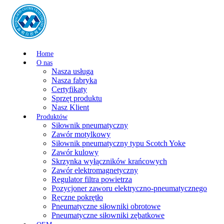
Home
O nas
Nasza usługa
Nasza fabryka
Certyfikaty
Sprzęt produktu
Nasz Klient
Produktów
Siłownik pneumatyczny
Zawór motylkowy
Siłownik pneumatyczny typu Scotch Yoke
Zawór kulowy
Skrzynka wyłączników krańcowych
Zawór elektromagnetyczny
Regulator filtra powietrza
Pozycjoner zaworu elektryczno-pneumatycznego
Ręczne pokrętło
Pneumatyczne siłowniki obrotowe
Pneumatyczne siłowniki zębatkowe