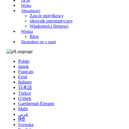
OEM
Wideo
Aktualności
Zawór motylkowy
siłownik pneumatyczny
Wiadomości firmowe
Wiedza
Blog
Skontaktuj się z nami
Language
Polski
dansk
Français
Eesti
Italiano
日本語
Türkçe
O'zbek
Gaeilgenah Éireann
Malti
عربي
हिंदी
Svenska