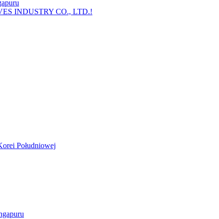
gapuru
LVES INDUSTRY CO., LTD.!
orei Południowej
ngapuru