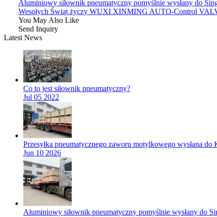
Aluminiowy siłownik pneumatyczny pomyślnie wysłany do Sin
Wesołych Świąt życzy WUXI XINMING AUTO-Control VA
You May Also Like
Send Inquiry
Latest News
Co to jest siłownik pneumatyczny?
Jul 05 2022
Przesyłka pneumatycznego zaworu motylkowego wysłana do K
Jun 10 2026
Aluminiowy siłownik pneumatyczny pomyślnie wysłany do Si