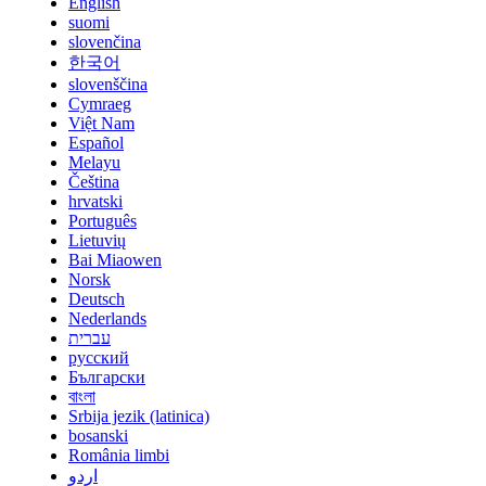
English
suomi
slovenčina
한국어
slovenščina
Cymraeg
Việt Nam
Español
Melayu
Čeština
hrvatski
Português
Lietuvių
Bai Miaowen
Norsk
Deutsch
Nederlands
עברית
русский
Български
বাংলা
Srbija jezik (latinica)
bosanski
România limbi
اردو