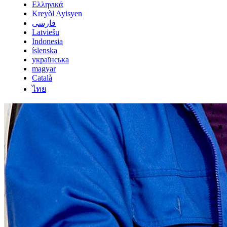
Ελληνικά
Kreyòl Ayisyen
فارسی
Latviešu
Indonesia
íslenska
українська
magyar
Català
ไทย