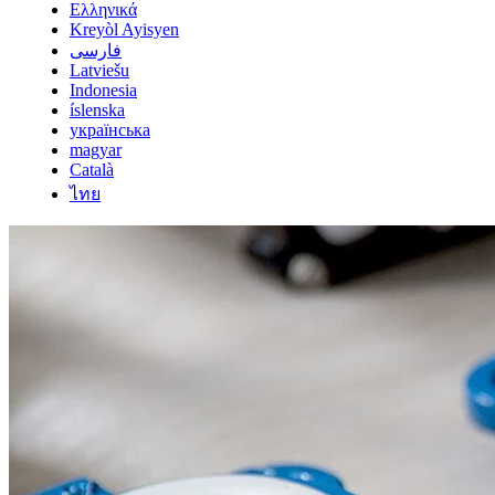
Ελληνικά
Kreyòl Ayisyen
فارسی
Latviešu
Indonesia
íslenska
українська
magyar
Català
ไทย