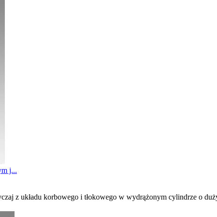
m j...
azwyczaj z układu korbowego i tłokowego w wydrążonym cylindrze o