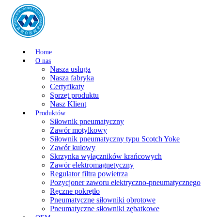
Home
O nas
Nasza usługa
Nasza fabryka
Certyfikaty
Sprzęt produktu
Nasz Klient
Produktów
Siłownik pneumatyczny
Zawór motylkowy
Siłownik pneumatyczny typu Scotch Yoke
Zawór kulowy
Skrzynka wyłączników krańcowych
Zawór elektromagnetyczny
Regulator filtra powietrza
Pozycjoner zaworu elektryczno-pneumatycznego
Ręczne pokrętło
Pneumatyczne siłowniki obrotowe
Pneumatyczne siłowniki zębatkowe