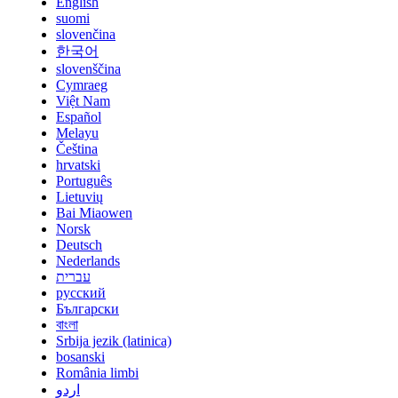
English
suomi
slovenčina
한국어
slovenščina
Cymraeg
Việt Nam
Español
Melayu
Čeština
hrvatski
Português
Lietuvių
Bai Miaowen
Norsk
Deutsch
Nederlands
עברית
русский
Български
বাংলা
Srbija jezik (latinica)
bosanski
România limbi
اردو