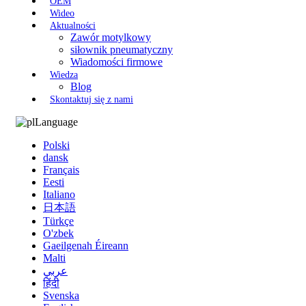
OEM
Wideo
Aktualności
Zawór motylkowy
siłownik pneumatyczny
Wiadomości firmowe
Wiedza
Blog
Skontaktuj się z nami
Language
Polski
dansk
Français
Eesti
Italiano
日本語
Türkçe
O'zbek
Gaeilgenah Éireann
Malti
عربي
हिंदी
Svenska