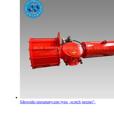
Siłowniki pneumatyczne typu „scotch jarzmo”.