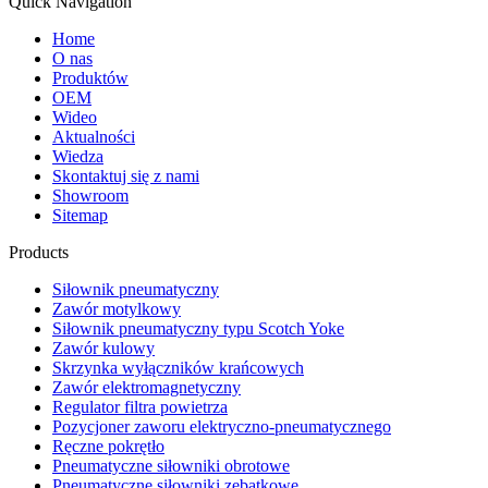
Quick Navigation
Home
O nas
Produktów
OEM
Wideo
Aktualności
Wiedza
Skontaktuj się z nami
Showroom
Sitemap
Products
Siłownik pneumatyczny
Zawór motylkowy
Siłownik pneumatyczny typu Scotch Yoke
Zawór kulowy
Skrzynka wyłączników krańcowych
Zawór elektromagnetyczny
Regulator filtra powietrza
Pozycjoner zaworu elektryczno-pneumatycznego
Ręczne pokrętło
Pneumatyczne siłowniki obrotowe
Pneumatyczne siłowniki zębatkowe