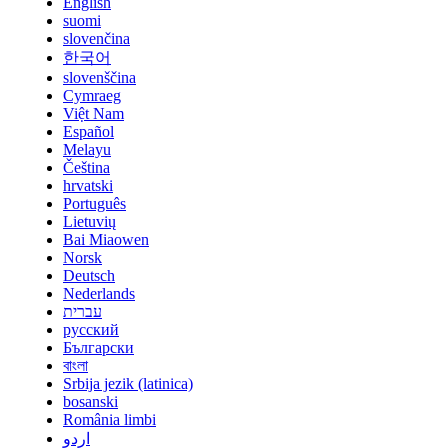
English
suomi
slovenčina
한국어
slovenščina
Cymraeg
Việt Nam
Español
Melayu
Čeština
hrvatski
Português
Lietuvių
Bai Miaowen
Norsk
Deutsch
Nederlands
עברית
русский
Български
বাংলা
Srbija jezik (latinica)
bosanski
România limbi
اردو