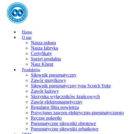
Home
O nas
Nasza usługa
Nasza fabryka
Certyfikaty
Sprzęt produktu
Nasz Klient
Produktów
Siłownik pneumatyczny
Zawór motylkowy
Siłownik pneumatyczny typu Scotch Yoke
Zawór kulowy
Skrzynka wyłączników krańcowych
Zawór elektromagnetyczny
Regulator filtra powietrza
Pozycjoner zaworu elektryczno-pneumatycznego
Ręczne pokrętło
Pneumatyczne siłowniki obrotowe
Pneumatyczne siłowniki zębatkowe