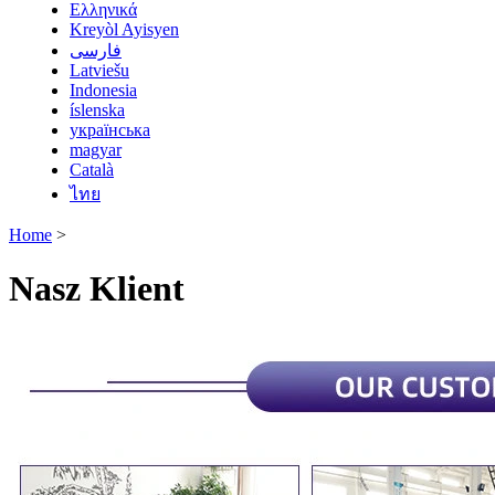
Ελληνικά
Kreyòl Ayisyen
فارسی
Latviešu
Indonesia
íslenska
українська
magyar
Català
ไทย
Home
>
Nasz Klient