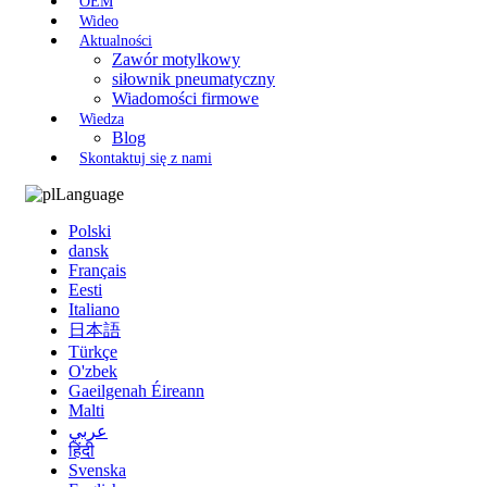
OEM
Wideo
Aktualności
Zawór motylkowy
siłownik pneumatyczny
Wiadomości firmowe
Wiedza
Blog
Skontaktuj się z nami
Language
Polski
dansk
Français
Eesti
Italiano
日本語
Türkçe
O'zbek
Gaeilgenah Éireann
Malti
عربي
हिंदी
Svenska