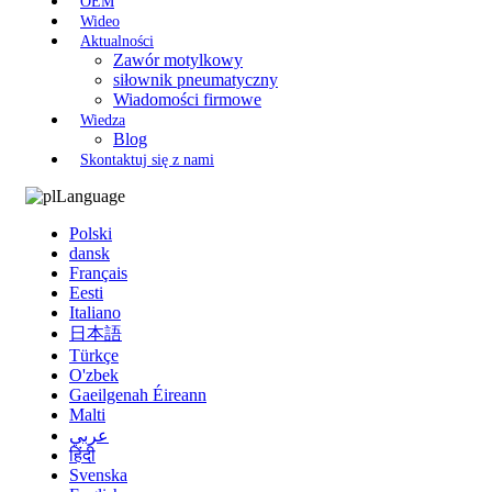
OEM
Wideo
Aktualności
Zawór motylkowy
siłownik pneumatyczny
Wiadomości firmowe
Wiedza
Blog
Skontaktuj się z nami
Language
Polski
dansk
Français
Eesti
Italiano
日本語
Türkçe
O'zbek
Gaeilgenah Éireann
Malti
عربي
हिंदी
Svenska