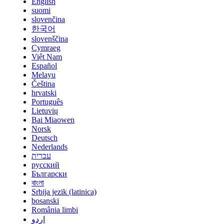
English
suomi
slovenčina
한국어
slovenščina
Cymraeg
Việt Nam
Español
Melayu
Čeština
hrvatski
Português
Lietuvių
Bai Miaowen
Norsk
Deutsch
Nederlands
עברית
русский
Български
বাংলা
Srbija jezik (latinica)
bosanski
România limbi
اردو