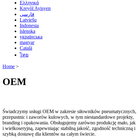
Ελληνικά
Kreyòl Ayisyen
فارسی
Latviešu
Indonesia
íslenska
українська
magyar
Català
ไทย
Home
>
OEM
Świadczymy usługi OEM w zakresie siłowników pneumatycznych,
przepustnic i zaworów kulowych, w tym niestandardowe projekty,
branding i opakowania. Obsługujemy zarówno produkcję mało, jak
i wielkoseryjną, zapewniając stabilną jakość, zgodność techniczną i
szybką dostawę dla klientów na całym świecie.