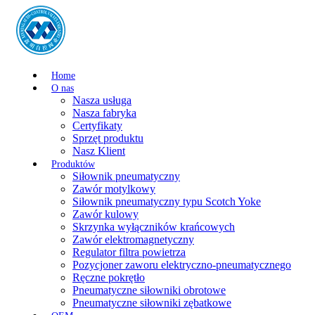
Home
O nas
Nasza usługa
Nasza fabryka
Certyfikaty
Sprzęt produktu
Nasz Klient
Produktów
Siłownik pneumatyczny
Zawór motylkowy
Siłownik pneumatyczny typu Scotch Yoke
Zawór kulowy
Skrzynka wyłączników krańcowych
Zawór elektromagnetyczny
Regulator filtra powietrza
Pozycjoner zaworu elektryczno-pneumatycznego
Ręczne pokrętło
Pneumatyczne siłowniki obrotowe
Pneumatyczne siłowniki zębatkowe