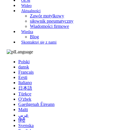
OEM
Wideo
Aktualności
Zawór motylkowy
siłownik pneumatyczny
Wiadomości firmowe
Wiedza
Blog
Skontaktuj się z nami
Language
Polski
dansk
Français
Eesti
Italiano
日本語
Türkçe
O'zbek
Gaeilgenah Éireann
Malti
عربي
हिंदी
Svenska