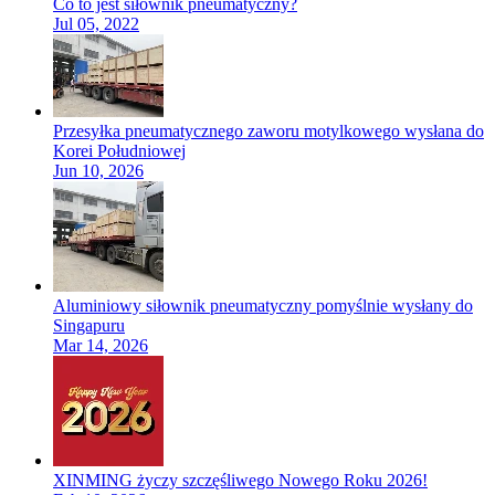
Co to jest siłownik pneumatyczny?
Jul 05, 2022
Przesyłka pneumatycznego zaworu motylkowego wysłana do
Korei Południowej
Jun 10, 2026
Aluminiowy siłownik pneumatyczny pomyślnie wysłany do
Singapuru
Mar 14, 2026
XINMING życzy szczęśliwego Nowego Roku 2026!