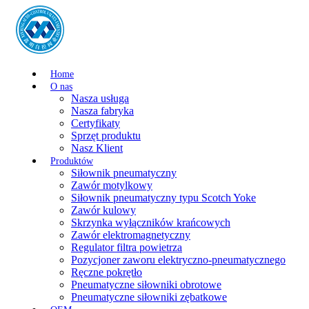
Home
O nas
Nasza usługa
Nasza fabryka
Certyfikaty
Sprzęt produktu
Nasz Klient
Produktów
Siłownik pneumatyczny
Zawór motylkowy
Siłownik pneumatyczny typu Scotch Yoke
Zawór kulowy
Skrzynka wyłączników krańcowych
Zawór elektromagnetyczny
Regulator filtra powietrza
Pozycjoner zaworu elektryczno-pneumatycznego
Ręczne pokrętło
Pneumatyczne siłowniki obrotowe
Pneumatyczne siłowniki zębatkowe