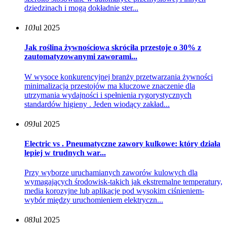
dziedzinach i mogą dokładnie ster...
10
Jul 2025
Jak roślina żywnościowa skróciła przestoje o 30% z
zautomatyzowanymi zaworami...
W wysoce konkurencyjnej branży przetwarzania żywności
minimalizacja przestojów ma kluczowe znaczenie dla
utrzymania wydajności i spełnienia rygorystycznych
standardów higieny . Jeden wiodący zakład...
09
Jul 2025
Electric vs . Pneumatyczne zawory kulkowe: który działa
lepiej w trudnych war...
Przy wyborze uruchamianych zaworów kulowych dla
wymagających środowisk-takich jak ekstremalne temperatury,
media korozyjne lub aplikacje pod wysokim ciśnieniem-
wybór między uruchomieniem elektryczn...
08
Jul 2025