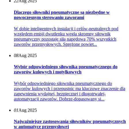
22
Aug 2025
Dlaczego siłowniki pneumatyczne są niezbędne w
nowoczesnym sterowaniu zaworami
W dobie inteligentnych instalacji i celów-neutralnych pod
względem emisji dwutlenku węgla skromny siłownik
pneumatyczny pozostaje siłą napędową 70% wszystkich
zaworów przemysłowych. Sprężone powiet...
08
Aug 2025
Wybór odpowiedniego siłownika pneumatycznego do
zaworów kulowych i motylkowych
Wybór odpowiedniego siłownika pneumatycznego do
zaworów kulowych i przepustnic ma kluczowe znaczenie dla
zapewnienia wydajnej, bezpiecznej i długotrwałej-
automatyzacji zaworów. Dobrze-dopasowany si...
01
Aug 2025
Najważniejsze zastosowania siłowników pneumatycznych
w automatyce przemysłowej