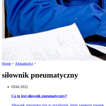
Home
>
Aktualności
>
siłownik pneumatyczny
05
Jul 2022
Co to jest siłownik pneumatyczny?
Siłownik pneumatyczny to urządzenie, które zamienia energię