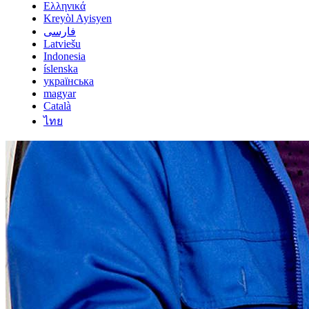
Ελληνικά
Kreyòl Ayisyen
فارسی
Latviešu
Indonesia
íslenska
українська
magyar
Català
ไทย