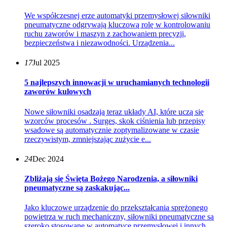
We współczesnej erze automatyki przemysłowej siłowniki
pneumatyczne odgrywają kluczową rolę w kontrolowaniu
ruchu zaworów i maszyn z zachowaniem precyzji,
bezpieczeństwa i niezawodności. Urządzenia...
17
Jul 2025
5 najlepszych innowacji w uruchamianych technologii
zaworów kulowych
Nowe siłowniki osadzają teraz układy AI, które uczą się
wzorców procesów . Surges, skok ciśnienia lub przepisy
wsadowe są automatycznie zoptymalizowane w czasie
rzeczywistym, zmniejszając zużycie e...
24
Dec 2024
Zbliżają się Święta Bożego Narodzenia, a siłowniki
pneumatyczne są zaskakując...
Jako kluczowe urządzenie do przekształcania sprężonego
powietrza w ruch mechaniczny, siłowniki pneumatyczne są
szeroko stosowane w automatyce przemysłowej i innych