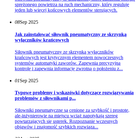
sprężonego powietrza na ruch mechaniczny, który reguluje
jeden lub więcej końcowych elementów sterujących.
08
Sep 2025
Jak zainstalować siłownik pneumatyczny ze skrzynką
wyłączników krańcowych
Siłownik pneumatyczny ze skrzynką wyłączników
krańcowych jest krytycznym elementem nowoczesnych
systemów automatyki zaworów. Zapewnia precyzyjną
kontrolę i zapewnia informację zwrotną o położeniu z...
01
Sep 2025
Typowe problemy i wskazówki dotyczące rozwiązywania
problemów z siłownikami p...
Siłowniki pneumatyczne są cenione za szybkość i prostotę,
ale-inżynierowie na miejscu wciąż napotykają szereg
powtarzających się usterek. Rozpoznanie wczesnych
objawów i znajomość szybkich rozwiąza...