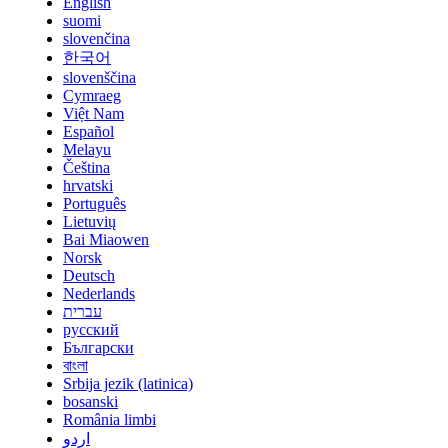
English
suomi
slovenčina
한국어
slovenščina
Cymraeg
Việt Nam
Español
Melayu
Čeština
hrvatski
Português
Lietuvių
Bai Miaowen
Norsk
Deutsch
Nederlands
עברית
русский
Български
বাংলা
Srbija jezik (latinica)
bosanski
România limbi
اردو