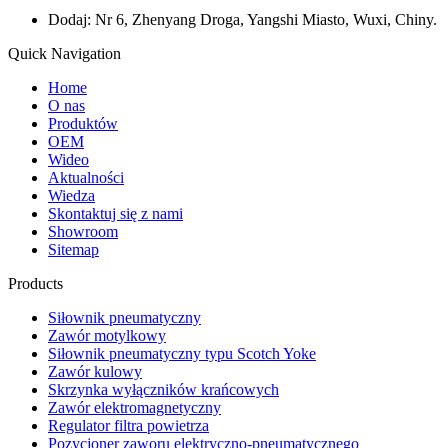
Dodaj: Nr 6, Zhenyang Droga, Yangshi Miasto, Wuxi, Chiny.
Quick Navigation
Home
O nas
Produktów
OEM
Wideo
Aktualności
Wiedza
Skontaktuj się z nami
Showroom
Sitemap
Products
Siłownik pneumatyczny
Zawór motylkowy
Siłownik pneumatyczny typu Scotch Yoke
Zawór kulowy
Skrzynka wyłączników krańcowych
Zawór elektromagnetyczny
Regulator filtra powietrza
Pozycjoner zaworu elektryczno-pneumatycznego