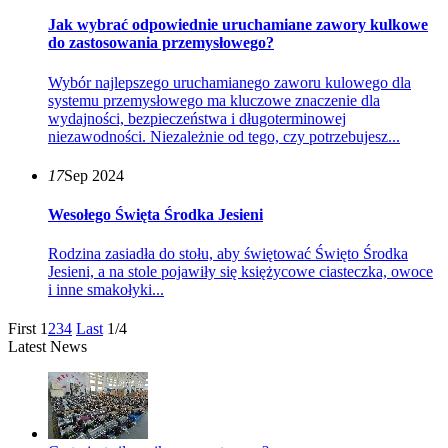
Jak wybrać odpowiednie uruchamiane zawory kulkowe
do zastosowania przemysłowego?
Wybór najlepszego uruchamianego zaworu kulowego dla
systemu przemysłowego ma kluczowe znaczenie dla
wydajności, bezpieczeństwa i długoterminowej
niezawodności. Niezależnie od tego, czy potrzebujesz...
17
Sep 2024
Wesołego Święta Środka Jesieni
Rodzina zasiadła do stołu, aby świętować Święto Środka
Jesieni, a na stole pojawiły się księżycowe ciasteczka, owoce
i inne smakołyki...
First
1
2
3
4
Last
1/4
Latest News