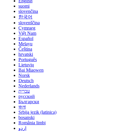
English
suomi
slovenčina
한국어
slovenščina
Cymraeg
Việt Nam
Español
Melayu
Čeština
hrvatski
Português
Lietuvių
Bai Miaowen
Norsk
Deutsch
Nederlands
עברית
русский
Български
বাংলা
Srbija jezik (latinica)
bosanski
România limbi
اردو