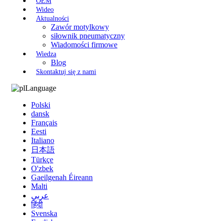
OEM
Wideo
Aktualności
Zawór motylkowy
siłownik pneumatyczny
Wiadomości firmowe
Wiedza
Blog
Skontaktuj się z nami
Language
Polski
dansk
Français
Eesti
Italiano
日本語
Türkçe
O'zbek
Gaeilgenah Éireann
Malti
عربي
हिंदी
Svenska