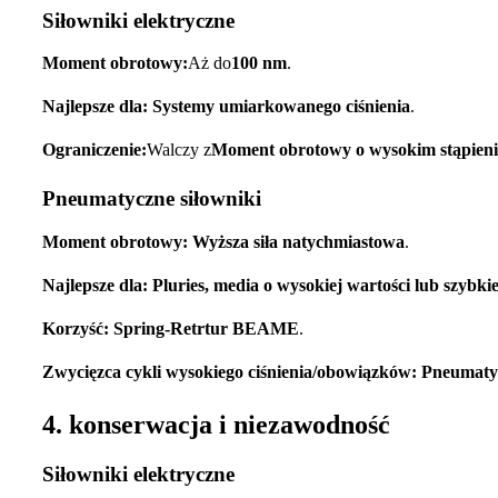
Siłowniki elektryczne
Moment obrotowy:
Aż do
100 nm
.
Najlepsze dla:
Systemy umiarkowanego ciśnienia
.
Ograniczenie:
Walczy z
Moment obrotowy o wysokim stąpien
Pneumatyczne siłowniki
Moment obrotowy:
Wyższa siła natychmiastowa
.
Najlepsze dla:
Pluries, media o wysokiej wartości lub szybki
Korzyść:
Spring-Retrtur BEAME
.
Zwycięzca cykli wysokiego ciśnienia/obowiązków:
Pneumaty
4. konserwacja i niezawodność
Siłowniki elektryczne