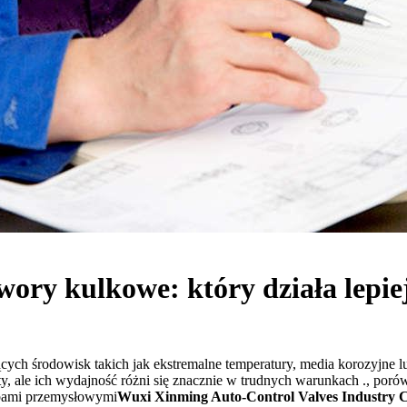
awory kulkowe: który działa lep
cych środowisk takich jak ekstremalne temperatury, media korozyjne 
ety, ale ich wydajność różni się znacznie w trudnych warunkach ., por
ebami przemysłowymi
Wuxi Xinming Auto-Control Valves Industry C