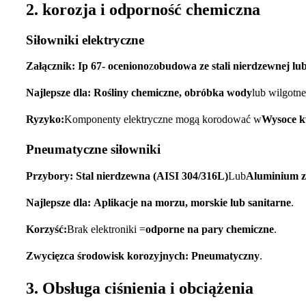
2. korozja i odporność chemiczna
Siłowniki elektryczne
Załącznik:
Ip 67- oceniono
z
obudowa ze stali nierdzewnej lu
Najlepsze dla:
Rośliny chemiczne, obróbka wody
lub wilgotne
Ryzyko:
Komponenty elektryczne mogą korodować w
Wysoce k
Pneumatyczne siłowniki
Przybory:
Stal nierdzewna (AISI 304/316L)
Lub
Aluminium z
Najlepsze dla:
Aplikacje na morzu, morskie lub sanitarne
.
Korzyść:
Brak elektroniki =
odporne na pary chemiczne
.
Zwycięzca środowisk korozyjnych:
Pneumatyczny
.
3. Obsługa ciśnienia i obciążenia