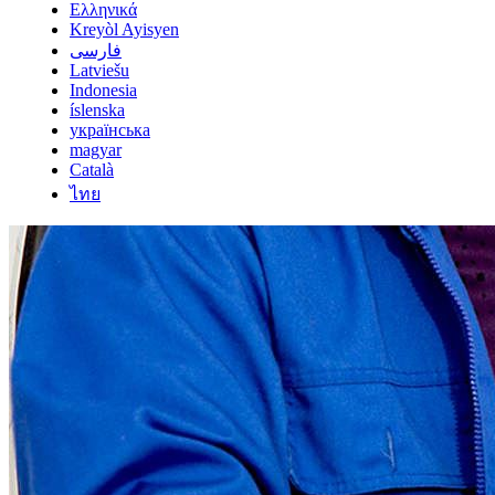
Ελληνικά
Kreyòl Ayisyen
فارسی
Latviešu
Indonesia
íslenska
українська
magyar
Català
ไทย