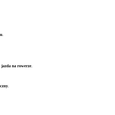
iu
.
e jazda na rowerze
.
czny
.