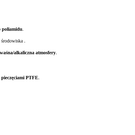
b poliamidu
.
 środowiska .
waśna/alkaliczna atmosfery
.
 pieczęciami PTFE
.