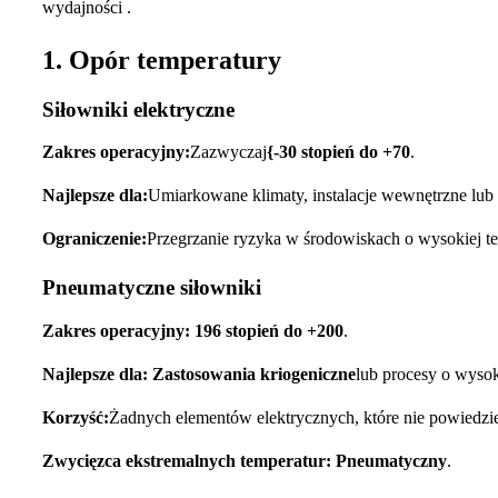
wydajności .
1. Opór temperatury
Siłowniki elektryczne
Zakres operacyjny:
Zazwyczaj
{-30 stopień do +70
.
Najlepsze dla:
Umiarkowane klimaty, instalacje wewnętrzne lu
Ograniczenie:
Przegrzanie ryzyka w środowiskach o wysokiej t
Pneumatyczne siłowniki
Zakres operacyjny:
196 stopień do +200
.
Najlepsze dla:
Zastosowania kriogeniczne
lub procesy o wyso
Korzyść:
Żadnych elementów elektrycznych, które nie powiedzie
Zwycięzca ekstremalnych temperatur:
Pneumatyczny
.