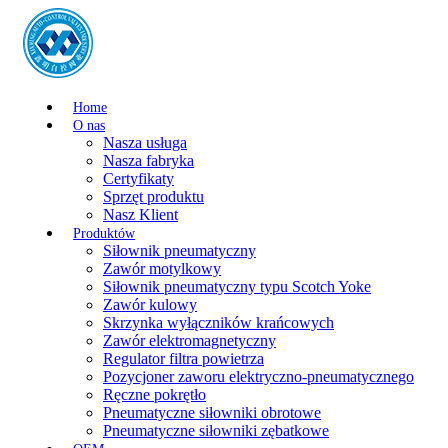
Home
O nas
Nasza usługa
Nasza fabryka
Certyfikaty
Sprzęt produktu
Nasz Klient
Produktów
Siłownik pneumatyczny
Zawór motylkowy
Siłownik pneumatyczny typu Scotch Yoke
Zawór kulowy
Skrzynka wyłączników krańcowych
Zawór elektromagnetyczny
Regulator filtra powietrza
Pozycjoner zaworu elektryczno-pneumatycznego
Ręczne pokrętło
Pneumatyczne siłowniki obrotowe
Pneumatyczne siłowniki zębatkowe