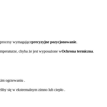
b procesy wymagające
precyzyjne pozycjonowanie
.
emperaturze, chyba że jest wyposażone w
Ochrona termiczna
.
kim ogrzewaniu .
liby się w ekstremalnym zimno lub ciepło .