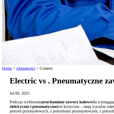
Home
>
Aktualności
>
Content
Electric vs . Pneumatyczne z
Jul 09, 2025
Podczas wybierania
uruchamiane zawory kulowe
dla wymagają
elektryczne i pneumatyczne
jest krytyczne ., mają wyraźne zal
potrzeb przemysłowych, z potrzebami przemysłowymi, z potrz