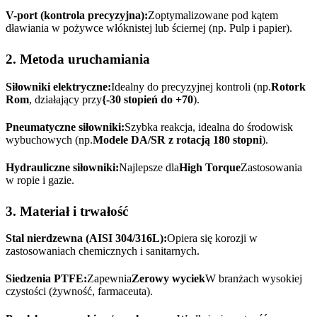
V-port (kontrola precyzyjna):
Zoptymalizowane pod kątem
dławiania w pożywce włóknistej lub ściernej (np. Pulp i papier).
2. Metoda uruchamiania
Siłowniki elektryczne:
Idealny do precyzyjnej kontroli (np.
Rotork
Rom
, działający przy
{-30 stopień do +70
).
Pneumatyczne siłowniki:
Szybka reakcja, idealna do środowisk
wybuchowych (np.
Modele DA/SR z rotacją 180 stopni
).
Hydrauliczne siłowniki:
Najlepsze dla
High Torque
Zastosowania
w ropie i gazie.
3. Materiał i trwałość
Stal nierdzewna (AISI 304/316L):
Opiera się korozji w
zastosowaniach chemicznych i sanitarnych.
Siedzenia PTFE:
Zapewnia
Zerowy wyciek
W branżach wysokiej
czystości (żywność, farmaceuta).