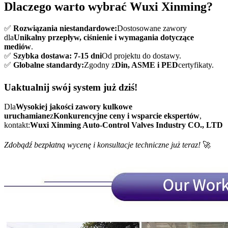
Dlaczego warto wybrać Wuxi Xinming?
✅
Rozwiązania niestandardowe:
Dostosowane zawory
dla
Unikalny przepływ, ciśnienie i wymagania dotyczące
mediów
.
✅
Szybka dostawa:
7-15 dni
Od projektu do dostawy.
✅
Globalne standardy:
Zgodny z
Din, ASME i PED
certyfikaty.
Uaktualnij swój system już dziś!
Dla
Wysokiej jakości zawory kulkowe
uruchamiane
z
Konkurencyjne ceny i wsparcie ekspertów
,
kontakt:
Wuxi Xinming Auto-Control Valves Industry CO., LTD
Zdobądź bezpłatną wycenę i konsultacje techniczne już teraz!
🚀