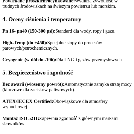
Powlekane proszkiem/ocynkowane:
Wydłuża żywotność w
trudnych środowiskach na świeżym powietrzu lub morskim.
4. Oceny ciśnienia i temperatury
Pn 16- pn40 (150-300 psi):
Standard dla wody, ropy i gazu.
High-Temp (do +450):
Specjalne stopy do procesów
parowych/petrochemicznych.
Cryogenic (w dół do -196):
Dla LNG i gazów przemysłowych.
5. Bezpieczeństwo i zgodność
Bez awarii (wiosenny powrót):
Automatycznie zamyka stratę mocy
(kluczowe dla zacisków paliwowych).
ATEX/IECEX Certified:
Obowiązkowe dla atmosfery
wybuchowej.
Montaż ISO 5211:
Zapewnia zgodność z głównymi markami
siłowników.