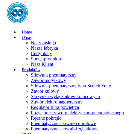
Home
O nas
Nasza usługa
Nasza fabryka
Certyfikaty
Sprzęt produktu
Nasz Klient
Produktów
Siłownik pneumatyczny
Zawór motylkowy
Siłownik pneumatyczny typu Scotch Yoke
Zawór kulowy
Skrzynka wyłączników krańcowych
Zawór elektromagnetyczny
Regulator filtra powietrza
Pozycjoner zaworu elektryczno-pneumatycznego
Ręczne pokrętło
Pneumatyczne siłowniki obrotowe
Pneumatyczne siłowniki zębatkowe