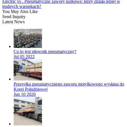
Electric vs . Pneumatyczne zawory kulkowe: który działa lepiej w
trudnych warunkach?
You May Also Like
Send Inquiry
Latest News
Co to jest siłownik pneumatyczny?
Jul 05 2022
Przesyłka pneumatycznego zaworu motylkowego wysłana do
Korei Południowej
Jun 10 2026