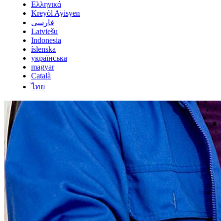
Ελληνικά
Kreyòl Ayisyen
فارسی
Latviešu
Indonesia
íslenska
українська
magyar
Català
ไทย