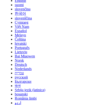
English
suomi
slovenčina
한국어
slovenščina
Cymraeg
Việt Nam
Español
Melayu
Čeština
hrvatski
Português
Lietuvių
Bai Miaowen
Norsk
Deutsch
Nederlands
עברית
русский
Български
বাংলা
Srbija jezik (latinica)
bosanski
România limbi
اردو