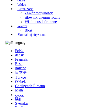
OEM
Wideo
Aktualności
Zawór motylkowy
siłownik pneumatyczny
Wiadomości firmowe
Wiedza
Blog
Skontaktuj się z nami
Language
Polski
dansk
Français
Eesti
Italiano
日本語
Türkçe
O'zbek
Gaeilgenah Éireann
Malti
عربي
हिंदी
Svenska