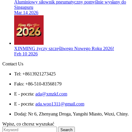
Aluminiowy siłownik pneumatyczny pomyślnie wysłany do
Singapuru
Mar 14 2026
XINMING życzy szczęśliwego Nowego Roku 2026!
Feb 10 2026
Contact Us
Tel: +8613921273425
Faks: +86-510-83568179
E - poczta:
ada@xmzkf.com
E - poczta:
ada.woo1311@gmail.com
Dodaj: Nr 6, Zhenyang Droga, Yangshi Miasto, Wuxi, Chiny.
Wpisz, co chcesz wyszukać