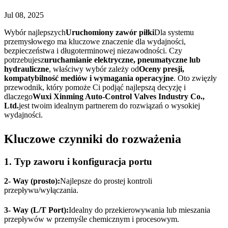
Jul 08, 2025
Wybór najlepszych
Uruchomiony zawór piłki
Dla systemu
przemysłowego ma kluczowe znaczenie dla wydajności,
bezpieczeństwa i długoterminowej niezawodności. Czy
potrzebujesz
uruchamianie elektryczne, pneumatyczne lub
hydrauliczne
, właściwy wybór zależy od
Oceny presji,
kompatybilność mediów i wymagania operacyjne
. Oto zwięzły
przewodnik, który pomoże Ci podjąć najlepszą decyzję i
dlaczego
Wuxi Xinming Auto-Control Valves Industry Co.,
Ltd.
jest twoim idealnym partnerem do rozwiązań o wysokiej
wydajności.
Kluczowe czynniki do rozważenia
1. Typ zaworu i konfiguracja portu
2- Way (prosto):
Najlepsze do prostej kontroli
przepływu/wyłączania.
3- Way (L/T Port):
Idealny do przekierowywania lub mieszania
przepływów w przemyśle chemicznym i procesowym.