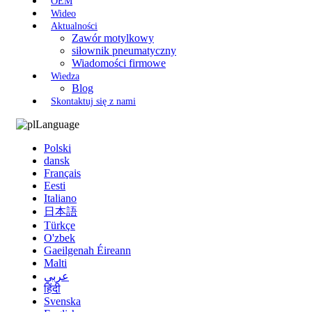
OEM
Wideo
Aktualności
Zawór motylkowy
siłownik pneumatyczny
Wiadomości firmowe
Wiedza
Blog
Skontaktuj się z nami
Language
Polski
dansk
Français
Eesti
Italiano
日本語
Türkçe
O'zbek
Gaeilgenah Éireann
Malti
عربي
हिंदी
Svenska