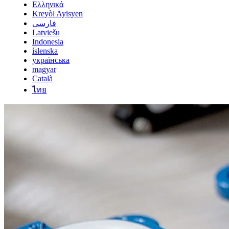
Ελληνικά
Kreyòl Ayisyen
فارسی
Latviešu
Indonesia
íslenska
українська
magyar
Català
ไทย