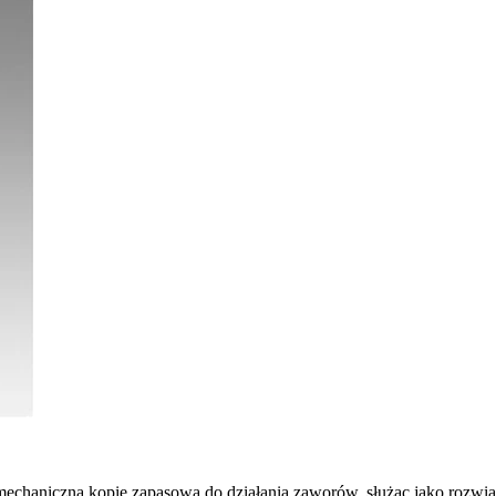
echaniczną kopię zapasową do działania zaworów, służąc jako rozwiąz