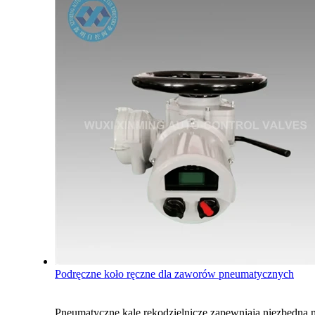
Podręczne koło ręczne dla zaworów pneumatycznych
Pneumatyczne kale rękodzielnicze zapewniają niezbędną m