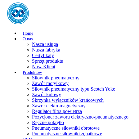
Home
O nas
Nasza usługa
Nasza fabryka
Certyfikaty
Sprzęt produktu
Nasz Klient
Produktów
Siłownik pneumatyczny
Zawór motylkowy
Siłownik pneumatyczny typu Scotch Yoke
Zawór kulowy
Skrzynka wyłączników krańcowych
Zawór elektromagnetyczny
Regulator filtra powietrza
Pozycjoner zaworu elektryczno-pneumatycznego
Ręczne pokrętło
Pneumatyczne siłowniki obrotowe
Pneumatyczne siłowniki zębatkowe