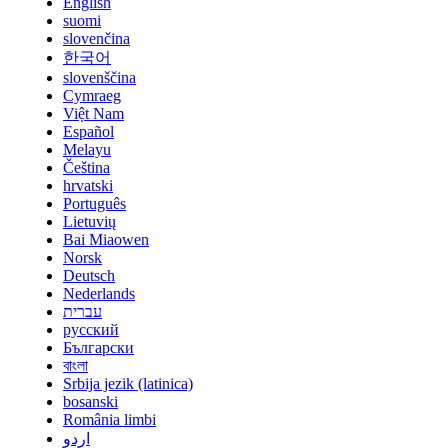
English
suomi
slovenčina
한국어
slovenščina
Cymraeg
Việt Nam
Español
Melayu
Čeština
hrvatski
Português
Lietuvių
Bai Miaowen
Norsk
Deutsch
Nederlands
עברית
русский
Български
বাংলা
Srbija jezik (latinica)
bosanski
România limbi
اردو