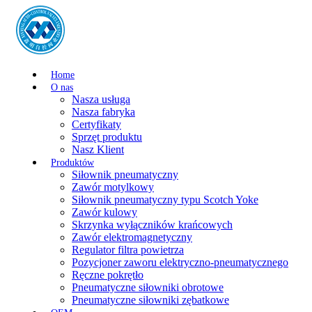
Home
O nas
Nasza usługa
Nasza fabryka
Certyfikaty
Sprzęt produktu
Nasz Klient
Produktów
Siłownik pneumatyczny
Zawór motylkowy
Siłownik pneumatyczny typu Scotch Yoke
Zawór kulowy
Skrzynka wyłączników krańcowych
Zawór elektromagnetyczny
Regulator filtra powietrza
Pozycjoner zaworu elektryczno-pneumatycznego
Ręczne pokrętło
Pneumatyczne siłowniki obrotowe
Pneumatyczne siłowniki zębatkowe