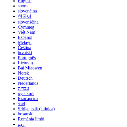
English
suomi
slovenčina
한국어
slovenščina
Cymraeg
Việt Nam
Español
Melayu
Čeština
hrvatski
Português
Lietuvių
Bai Miaowen
Norsk
Deutsch
Nederlands
עברית
русский
Български
বাংলা
Srbija jezik (latinica)
bosanski
România limbi
اردو