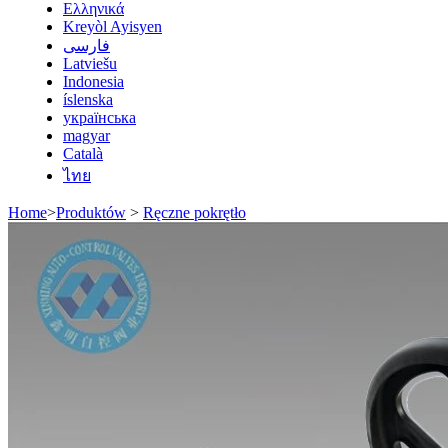
Ελληνικά
Kreyòl Ayisyen
فارسی
Latviešu
Indonesia
íslenska
українська
magyar
Català
ไทย
Home
>
Produktów
>
Ręczne pokrętło