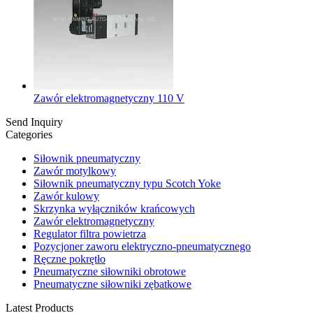
Zawór elektromagnetyczny 110 V
Send Inquiry
Categories
Siłownik pneumatyczny
Zawór motylkowy
Siłownik pneumatyczny typu Scotch Yoke
Zawór kulowy
Skrzynka wyłączników krańcowych
Zawór elektromagnetyczny
Regulator filtra powietrza
Pozycjoner zaworu elektryczno-pneumatycznego
Ręczne pokrętło
Pneumatyczne siłowniki obrotowe
Pneumatyczne siłowniki zębatkowe
Latest Products