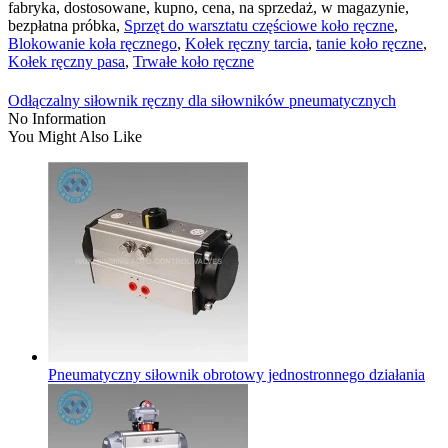
fabryka, dostosowane, kupno, cena, na sprzedaż, w magazynie,
bezpłatna próbka,
Sprzęt do warsztatu częściowe koło ręczne
,
Blokowanie koła ręcznego
,
Kołek ręczny tarcia
,
tanie koło ręczne
,
Kołek ręczny pasa
,
Trwałe koło ręczne
Odłączalny siłownik ręczny dla siłowników pneumatycznych
No Information
You Might Also Like
Pneumatyczny siłownik obrotowy jednostronnego działania