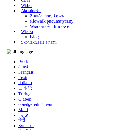
OEM
Wideo
Aktualności
Zawór motylkowy
siłownik pneumatyczny
Wiadomości firmowe
Wiedza
Blog
Skontaktuj się z nami
Language
Polski
dansk
Français
Eesti
Italiano
日本語
Türkçe
O'zbek
Gaeilgenah Éireann
Malti
عربي
हिंदी
Svenska