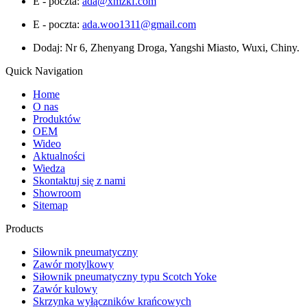
E - poczta:
ada@xmzkf.com
E - poczta:
ada.woo1311@gmail.com
Dodaj: Nr 6, Zhenyang Droga, Yangshi Miasto, Wuxi, Chiny.
Quick Navigation
Home
O nas
Produktów
OEM
Wideo
Aktualności
Wiedza
Skontaktuj się z nami
Showroom
Sitemap
Products
Siłownik pneumatyczny
Zawór motylkowy
Siłownik pneumatyczny typu Scotch Yoke
Zawór kulowy
Skrzynka wyłączników krańcowych