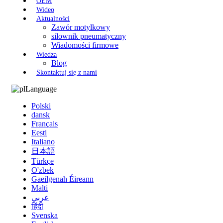
OEM
Wideo
Aktualności
Zawór motylkowy
siłownik pneumatyczny
Wiadomości firmowe
Wiedza
Blog
Skontaktuj się z nami
Language
Polski
dansk
Français
Eesti
Italiano
日本語
Türkçe
O'zbek
Gaeilgenah Éireann
Malti
عربي
हिंदी
Svenska