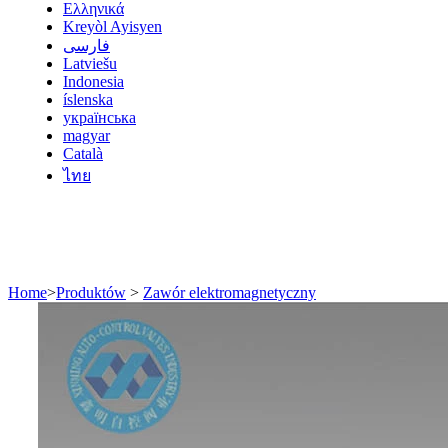
Ελληνικά
Kreyòl Ayisyen
فارسی
Latviešu
Indonesia
íslenska
українська
magyar
Català
ไทย
Home
>
Produktów
>
Zawór elektromagnetyczny