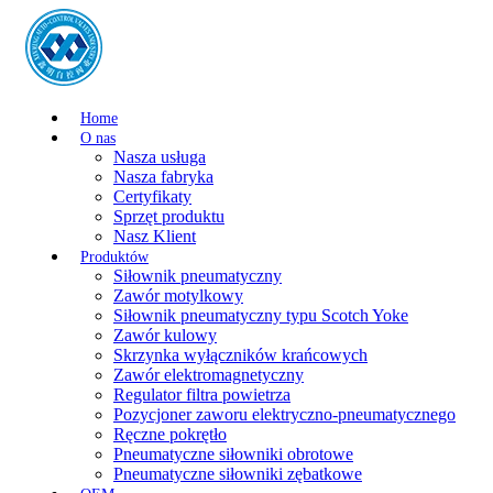
Home
O nas
Nasza usługa
Nasza fabryka
Certyfikaty
Sprzęt produktu
Nasz Klient
Produktów
Siłownik pneumatyczny
Zawór motylkowy
Siłownik pneumatyczny typu Scotch Yoke
Zawór kulowy
Skrzynka wyłączników krańcowych
Zawór elektromagnetyczny
Regulator filtra powietrza
Pozycjoner zaworu elektryczno-pneumatycznego
Ręczne pokrętło
Pneumatyczne siłowniki obrotowe
Pneumatyczne siłowniki zębatkowe