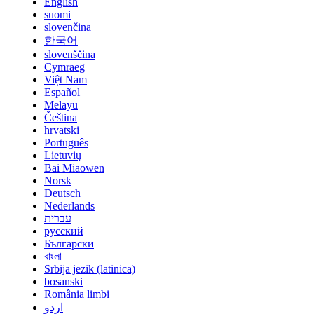
English
suomi
slovenčina
한국어
slovenščina
Cymraeg
Việt Nam
Español
Melayu
Čeština
hrvatski
Português
Lietuvių
Bai Miaowen
Norsk
Deutsch
Nederlands
עברית
русский
Български
বাংলা
Srbija jezik (latinica)
bosanski
România limbi
اردو