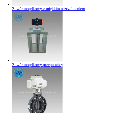
Zawór motylkowy-z miękkim uszczelnieniem
Zawór motylkowy przepustnicy