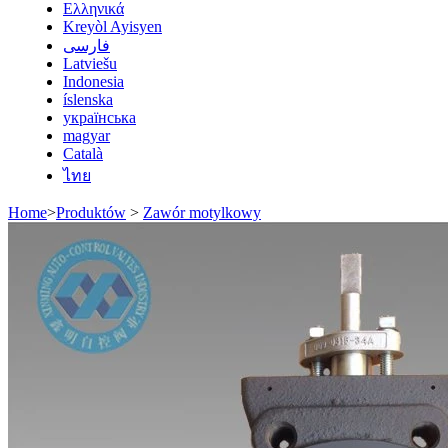
Ελληνικά
Kreyòl Ayisyen
فارسی
Latviešu
Indonesia
íslenska
українська
magyar
Català
ไทย
Home
>
Produktów
>
Zawór motylkowy