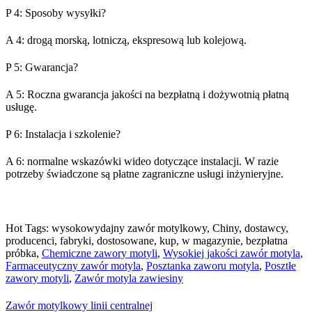
P 4: Sposoby wysyłki?
A 4: drogą morską, lotniczą, ekspresową lub kolejową.
P 5: Gwarancja?
A 5: Roczna gwarancja jakości na bezpłatną i dożywotnią płatną
usługę.
P 6: Instalacja i szkolenie?
A 6: normalne wskazówki wideo dotyczące instalacji. W razie
potrzeby świadczone są płatne zagraniczne usługi inżynieryjne.
Hot Tags: wysokowydajny zawór motylkowy, Chiny, dostawcy,
producenci, fabryki, dostosowane, kup, w magazynie, bezpłatna
próbka,
Chemiczne zawory motyli
,
Wysokiej jakości zawór motyla
,
Farmaceutyczny zawór motyla
,
Posztanka zaworu motyla
,
Posztłe
zawory motyli
,
Zawór motyla zawiesiny
Zawór motylkowy linii centralnej