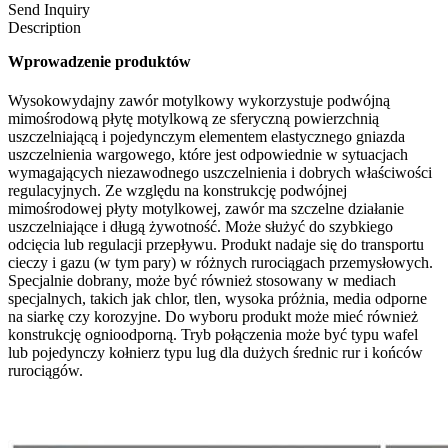
Send Inquiry
Description
Wprowadzenie produktów
Wysokowydajny zawór motylkowy wykorzystuje podwójną
mimośrodową płytę motylkową ze sferyczną powierzchnią
uszczelniającą i pojedynczym elementem elastycznego gniazda
uszczelnienia wargowego, które jest odpowiednie w sytuacjach
wymagających niezawodnego uszczelnienia i dobrych właściwości
regulacyjnych. Ze względu na konstrukcję podwójnej
mimośrodowej płyty motylkowej, zawór ma szczelne działanie
uszczelniające i długą żywotność. Może służyć do szybkiego
odcięcia lub regulacji przepływu. Produkt nadaje się do transportu
cieczy i gazu (w tym pary) w różnych rurociągach przemysłowych.
Specjalnie dobrany, może być również stosowany w mediach
specjalnych, takich jak chlor, tlen, wysoka próżnia, media odporne
na siarkę czy korozyjne. Do wyboru produkt może mieć również
konstrukcję ognioodporną. Tryb połączenia może być typu wafel
lub pojedynczy kołnierz typu lug dla dużych średnic rur i końców
rurociągów.