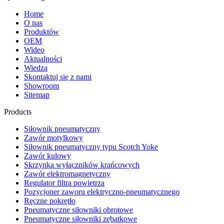
Home
O nas
Produktów
OEM
Wideo
Aktualności
Wiedza
Skontaktuj się z nami
Showroom
Sitemap
Products
Siłownik pneumatyczny
Zawór motylkowy
Siłownik pneumatyczny typu Scotch Yoke
Zawór kulowy
Skrzynka wyłączników krańcowych
Zawór elektromagnetyczny
Regulator filtra powietrza
Pozycjoner zaworu elektryczno-pneumatycznego
Ręczne pokrętło
Pneumatyczne siłowniki obrotowe
Pneumatyczne siłowniki zębatkowe