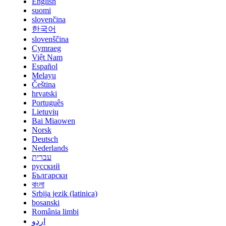
English
suomi
slovenčina
한국어
slovenščina
Cymraeg
Việt Nam
Español
Melayu
Čeština
hrvatski
Português
Lietuvių
Bai Miaowen
Norsk
Deutsch
Nederlands
עברית
русский
Български
বাংলা
Srbija jezik (latinica)
bosanski
România limbi
اردو