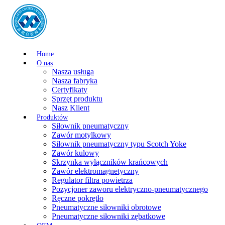
Home
O nas
Nasza usługa
Nasza fabryka
Certyfikaty
Sprzęt produktu
Nasz Klient
Produktów
Siłownik pneumatyczny
Zawór motylkowy
Siłownik pneumatyczny typu Scotch Yoke
Zawór kulowy
Skrzynka wyłączników krańcowych
Zawór elektromagnetyczny
Regulator filtra powietrza
Pozycjoner zaworu elektryczno-pneumatycznego
Ręczne pokrętło
Pneumatyczne siłowniki obrotowe
Pneumatyczne siłowniki zębatkowe