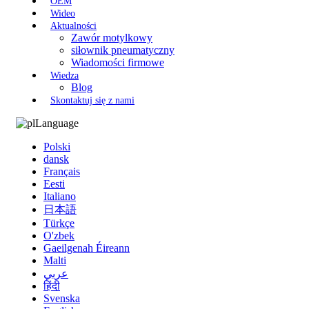
OEM
Wideo
Aktualności
Zawór motylkowy
siłownik pneumatyczny
Wiadomości firmowe
Wiedza
Blog
Skontaktuj się z nami
Language
Polski
dansk
Français
Eesti
Italiano
日本語
Türkçe
O'zbek
Gaeilgenah Éireann
Malti
عربي
हिंदी
Svenska