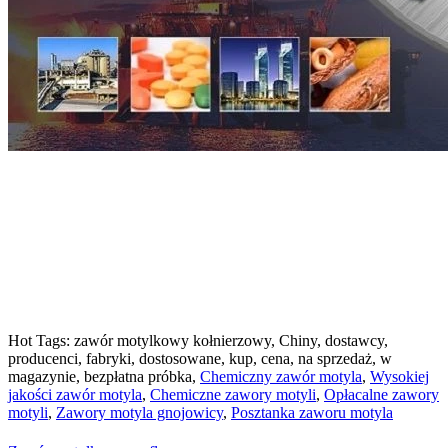
Hot Tags: zawór motylkowy kołnierzowy, Chiny, dostawcy,
producenci, fabryki, dostosowane, kup, cena, na sprzedaż, w
magazynie, bezpłatna próbka,
Chemiczny zawór motyla
,
Wysokiej
jakości zawór motyla
,
Chemiczne zawory motyli
,
Opłacalne zawory
motyli
,
Zawory motyla gnojowicy
,
Posztanka zaworu motyla