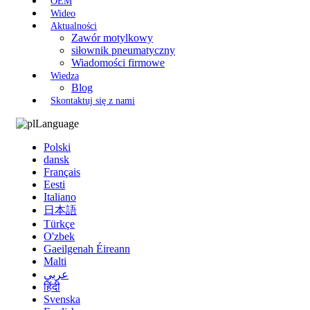
OEM
Wideo
Aktualności
Zawór motylkowy
siłownik pneumatyczny
Wiadomości firmowe
Wiedza
Blog
Skontaktuj się z nami
Language
Polski
dansk
Français
Eesti
Italiano
日本語
Türkçe
O'zbek
Gaeilgenah Éireann
Malti
عربي
हिंदी
Svenska