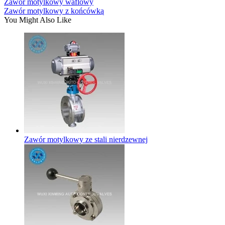
Zawór motylkowy waflowy
Zawór motylkowy z końcówką
You Might Also Like
Zawór motylkowy ze stali nierdzewnej