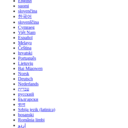
English
suomi
slovenčina
한국어
slovenščina
Cymraeg
Việt Nam
Español
Melayu
Čeština
hrvatski
Português
Lietuvių
Bai Miaowen
Norsk
Deutsch
Nederlands
עברית
русский
Български
বাংলা
Srbija jezik (latinica)
bosanski
România limbi
اردو