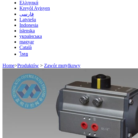
Ελληνικά
Kreyòl Ayisyen
فارسی
Latviešu
Indonesia
íslenska
українська
magyar
Català
ไทย
Home
>
Produktów
>
Zawór motylkowy