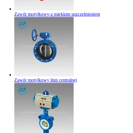
Zawór motylkowy-z miękkim uszczelnieniem
Zawór motylkowy linii centralnej