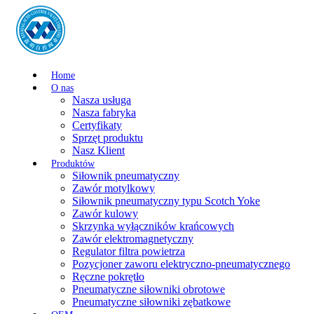
Home
O nas
Nasza usługa
Nasza fabryka
Certyfikaty
Sprzęt produktu
Nasz Klient
Produktów
Siłownik pneumatyczny
Zawór motylkowy
Siłownik pneumatyczny typu Scotch Yoke
Zawór kulowy
Skrzynka wyłączników krańcowych
Zawór elektromagnetyczny
Regulator filtra powietrza
Pozycjoner zaworu elektryczno-pneumatycznego
Ręczne pokrętło
Pneumatyczne siłowniki obrotowe
Pneumatyczne siłowniki zębatkowe