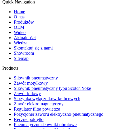
Quick Navigation
Home
O nas
Produktów
OEM
Wideo
Aktualności
Wiedza
Skontaktuj się z nami
Showroom
Sitemap
Products
Siłownik pneumatyczny
Zawór motylkowy
Siłownik pneumatyczny typu Scotch Yoke
Zawór kulowy
Skrzynka wyłączników krańcowych
Zawór elektromagnetyczny
Regulator filtra powietrza
Pozycjoner zaworu elektryczno-pneumatycznego
Ręczne pokrętło
Pneumatyczne siłowniki obrotowe