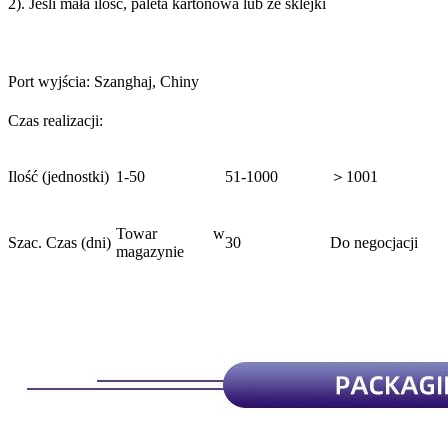
2). Jeśli mała ilość, paleta kartonowa lub ze sklejki
Port wyjścia: Szanghaj, Chiny
Czas realizacji:
Ilość (jednostki)
1-50
51-1000
＞1001
Towar w
Szac. Czas (dni)
30
Do negocjacji
magazynie