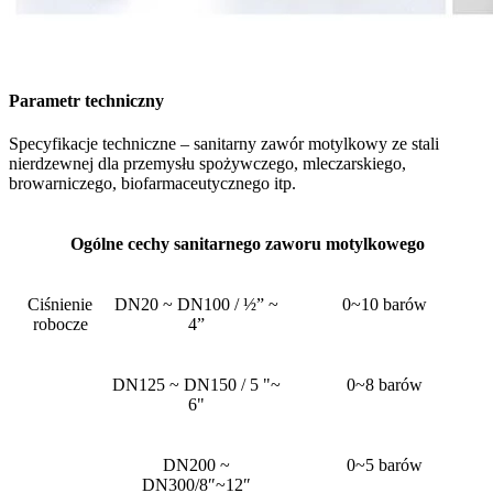
Parametr techniczny
Specyfikacje techniczne – sanitarny zawór motylkowy ze stali
nierdzewnej dla przemysłu spożywczego, mleczarskiego,
browarniczego, biofarmaceutycznego itp.
Ogólne cechy sanitarnego zaworu motylkowego
Ciśnienie
DN20 ~ DN100 / ½” ~
0~10 barów
robocze
4”
DN125 ~ DN150 / 5 "~
0~8 barów
6"
DN200 ~
0~5 barów
DN300/8″~12″