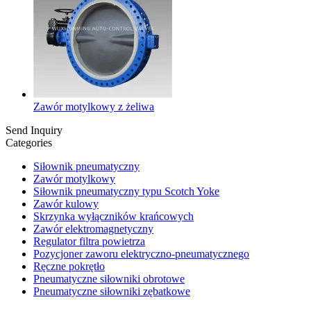
Zawór motylkowy z żeliwa
Send Inquiry
Categories
Siłownik pneumatyczny
Zawór motylkowy
Siłownik pneumatyczny typu Scotch Yoke
Zawór kulowy
Skrzynka wyłączników krańcowych
Zawór elektromagnetyczny
Regulator filtra powietrza
Pozycjoner zaworu elektryczno-pneumatycznego
Ręczne pokrętło
Pneumatyczne siłowniki obrotowe
Pneumatyczne siłowniki zębatkowe