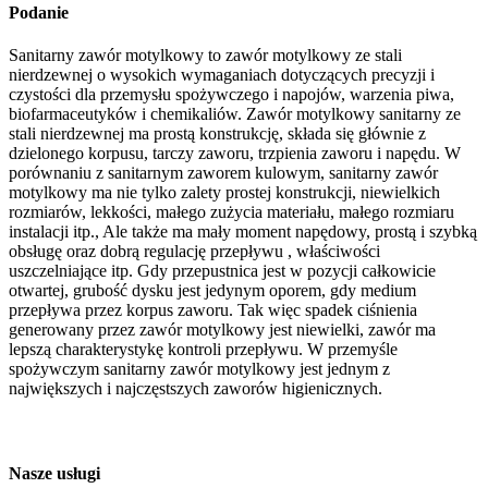
Podanie
Sanitarny zawór motylkowy to zawór motylkowy ze stali
nierdzewnej o wysokich wymaganiach dotyczących precyzji i
czystości dla przemysłu spożywczego i napojów, warzenia piwa,
biofarmaceutyków i chemikaliów. Zawór motylkowy sanitarny ze
stali nierdzewnej ma prostą konstrukcję, składa się głównie z
dzielonego korpusu, tarczy zaworu, trzpienia zaworu i napędu. W
porównaniu z sanitarnym zaworem kulowym, sanitarny zawór
motylkowy ma nie tylko zalety prostej konstrukcji, niewielkich
rozmiarów, lekkości, małego zużycia materiału, małego rozmiaru
instalacji itp., Ale także ma mały moment napędowy, prostą i szybką
obsługę oraz dobrą regulację przepływu , właściwości
uszczelniające itp. Gdy przepustnica jest w pozycji całkowicie
otwartej, grubość dysku jest jedynym oporem, gdy medium
przepływa przez korpus zaworu. Tak więc spadek ciśnienia
generowany przez zawór motylkowy jest niewielki, zawór ma
lepszą charakterystykę kontroli przepływu. W przemyśle
spożywczym sanitarny zawór motylkowy jest jednym z
największych i najczęstszych zaworów higienicznych.
Nasze usługi