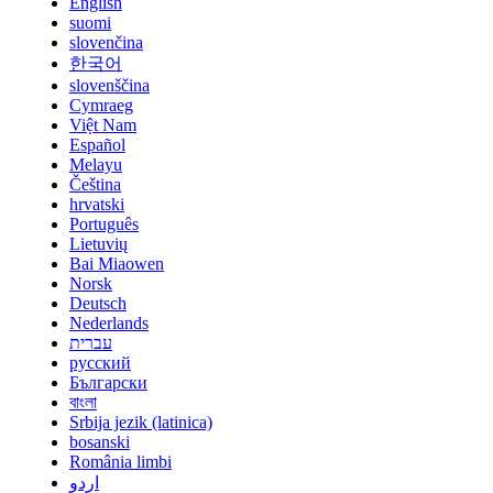
English
suomi
slovenčina
한국어
slovenščina
Cymraeg
Việt Nam
Español
Melayu
Čeština
hrvatski
Português
Lietuvių
Bai Miaowen
Norsk
Deutsch
Nederlands
עברית
русский
Български
বাংলা
Srbija jezik (latinica)
bosanski
România limbi
اردو