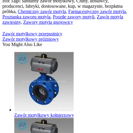
Hot Tags: sanitarny zawór motylkowy, Chiny, dostawcy,
producenci, fabryki, dostosowane, kup, w magazynie, bezpłatna
próbka,
Chemiczny zawór motyla
,
Farmaceutyczny zawór motyla
,
Posztanka zaworu motyla
,
Posztłe zawory motyli
,
Zawór motyla
zawiesiny
,
Zawory motyla gnojowicy
Zawór motylkowy przepustnicy
Zawór motylkowy próżniowy
You Might Also Like
Zawór motylkowy kołnierzowy