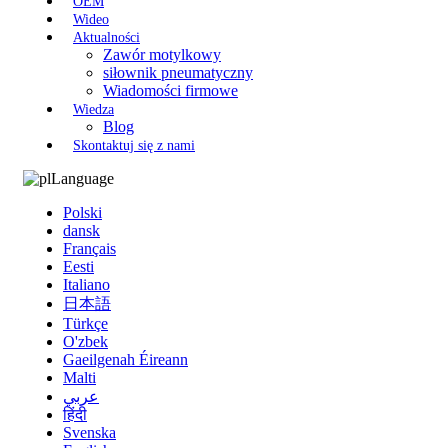
OEM
Wideo
Aktualności
Zawór motylkowy
siłownik pneumatyczny
Wiadomości firmowe
Wiedza
Blog
Skontaktuj się z nami
Language
Polski
dansk
Français
Eesti
Italiano
日本語
Türkçe
O'zbek
Gaeilgenah Éireann
Malti
عربي
हिंदी
Svenska