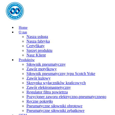
Home
O nas
Nasza usługa
Nasza fabryka
Certyfikaty
Sprzęt produktu
Nasz Klient
Produktów
Siłownik pneumatyczny
Zawór motylkowy
Siłownik pneumatyczny typu Scotch Yoke
Zawór kulowy
Skrzynka wyłączników krańcowych
Zawór elektromagnetyczny
Regulator filtra powietrza
Pozycjoner zaworu elektryczno-pneumatycznego
Ręczne pokrętło
Pneumatyczne siłowniki obrotowe
Pneumatyczne siłowniki zębatkowe