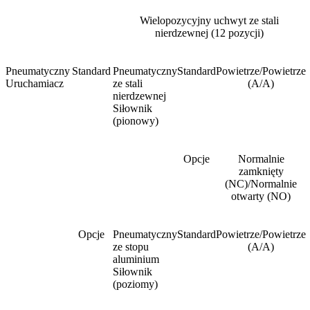
Wielopozycyjny uchwyt ze stali
nierdzewnej (12 pozycji)
Pneumatyczny
Standard
Pneumatyczny
Standard
Powietrze/Powietrze
Uruchamiacz
ze stali
(A/A)
nierdzewnej
Siłownik
(pionowy)
Opcje
Normalnie
zamknięty
(NC)/Normalnie
otwarty (NO)
Opcje
Pneumatyczny
Standard
Powietrze/Powietrze
ze stopu
(A/A)
aluminium
Siłownik
(poziomy)