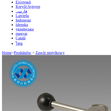
Ελληνικά
Kreyòl Ayisyen
فارسی
Latviešu
Indonesia
íslenska
українська
magyar
Català
ไทย
Home
>
Produktów
>
Zawór motylkowy