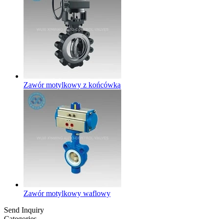
Zawór motylkowy z końcówką
Zawór motylkowy waflowy
Send Inquiry
Categories