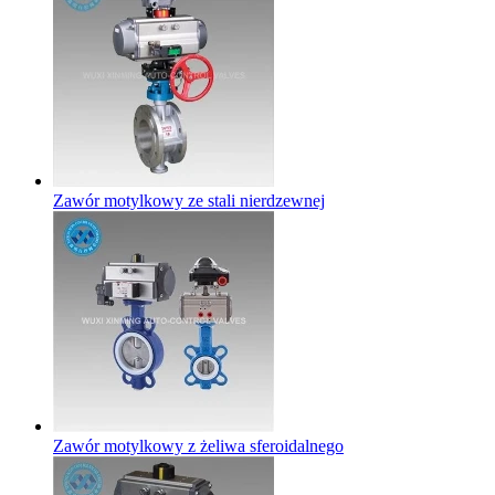
Zawór motylkowy ze stali nierdzewnej
Zawór motylkowy z żeliwa sferoidalnego