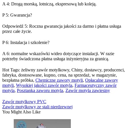
A 4: Drogą morską, lotniczą, ekspresową lub koleją.
P 5: Gwarancja?
Odpowiedź 5: Roczna gwarancja jakości za darmo i płatna usługa
przez całe życie.
P 6: Instalacja i szkolenie?
A 6: normalne wskazówki wideo dotyczące instalacji. W razie
potrzeby świadczona płatna usługa inżynieryjna za granicą.
Hot Tags: żeliwny zawór motylkowy, Chiny, dostawcy, producenci,
fabryka, dostosowane, kupno, cena, na sprzedaż, w magazynie,
bezpłatna próbka,
Chemiczne zawory motyli
,
Opłacalne zawory
motyli
,
Wysokiej jakości zawór motyla
,
Farmaceutyczny zawór
motyla
,
Posztanka zaworu motyla
,
Zawór motyla zawiesiny
Zawór motylkowy PVC
Zawór motylkowy ze stali nierdzewnej
You Might Also Like