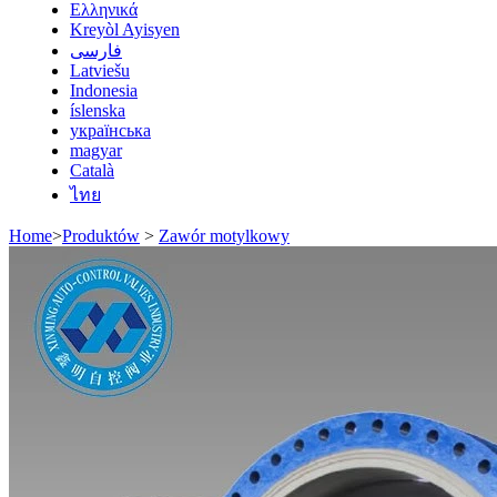
Ελληνικά
Kreyòl Ayisyen
فارسی
Latviešu
Indonesia
íslenska
українська
magyar
Català
ไทย
Home
>
Produktów
>
Zawór motylkowy