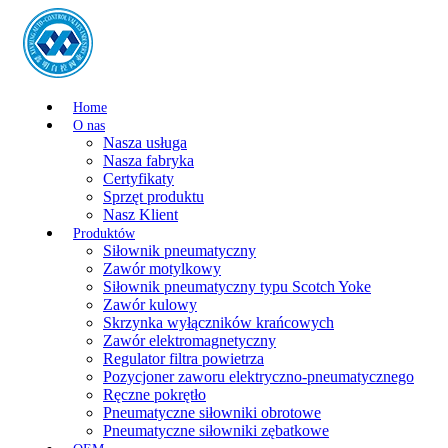
Home
O nas
Nasza usługa
Nasza fabryka
Certyfikaty
Sprzęt produktu
Nasz Klient
Produktów
Siłownik pneumatyczny
Zawór motylkowy
Siłownik pneumatyczny typu Scotch Yoke
Zawór kulowy
Skrzynka wyłączników krańcowych
Zawór elektromagnetyczny
Regulator filtra powietrza
Pozycjoner zaworu elektryczno-pneumatycznego
Ręczne pokrętło
Pneumatyczne siłowniki obrotowe
Pneumatyczne siłowniki zębatkowe