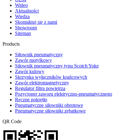
Wideo
Aktualności
Wiedza
Skontaktuj się z nami
Showroom
Sitemap
Products
Siłownik pneumatyczny
Zawór motylkowy
Siłownik pneumatyczny typu Scotch Yoke
Zawór kulowy
Skrzynka wyłączników krańcowych
Zawór elektromagnetyczny
Regulator filtra powietrza
Pozycjoner zaworu elektryczno-pneumatycznego
Ręczne pokrętło
Pneumatyczne siłowniki obrotowe
Pneumatyczne siłowniki zębatkowe
QR Code