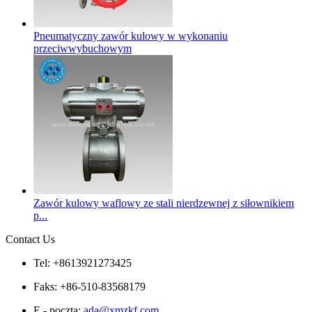
Pneumatyczny zawór kulowy w wykonaniu
przeciwwybuchowym
Zawór kulowy waflowy ze stali nierdzewnej z siłownikiem
p...
Contact Us
Tel: +8613921273425
Faks: +86-510-83568179
E - poczta:
ada@xmzkf.com