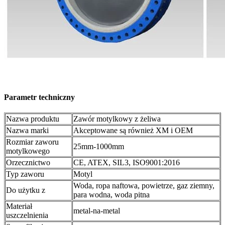
Parametr techniczny
Nazwa produktu
Zawór motylkowy z żeliwa
Nazwa marki
Akceptowane są również XM i OEM
Rozmiar zaworu
25mm-1000mm
motylkowego
Orzecznictwo
CE, ATEX, SIL3, ISO9001:2016
Typ zaworu
Motyl
Woda, ropa naftowa, powietrze, gaz ziemny,
Do użytku z
para wodna, woda pitna
Materiał
metal-na-metal
uszczelnienia