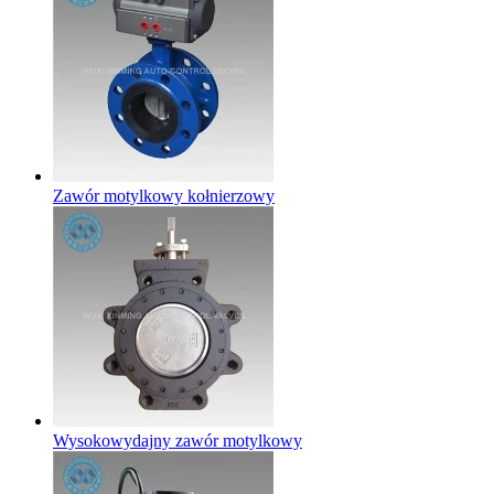
Zawór motylkowy kołnierzowy
Wysokowydajny zawór motylkowy