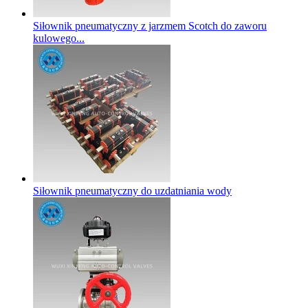
Siłownik pneumatyczny z jarzmem Scotch do zaworu
kulowego...
Siłownik pneumatyczny do uzdatniania wody