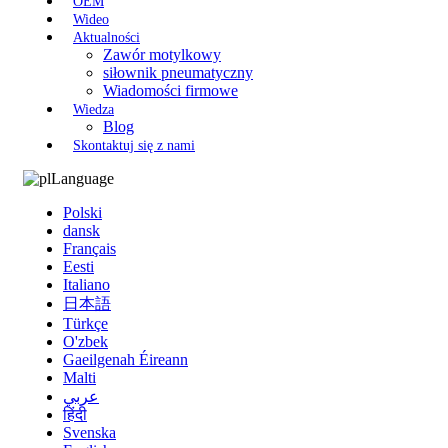
OEM
Wideo
Aktualności
Zawór motylkowy
siłownik pneumatyczny
Wiadomości firmowe
Wiedza
Blog
Skontaktuj się z nami
Language
Polski
dansk
Français
Eesti
Italiano
日本語
Türkçe
O'zbek
Gaeilgenah Éireann
Malti
عربي
हिंदी
Svenska