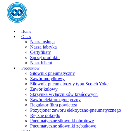
Home
O nas
Nasza usługa
Nasza fabryka
Certyfikaty
Sprzęt produktu
Nasz Klient
Produktów
Siłownik pneumatyczny
Zawór motylkowy
Siłownik pneumatyczny typu Scotch Yoke
Zawór kulowy
Skrzynka wyłączników krańcowych
Zawór elektromagnetyczny
Regulator filtra powietrza
Pozycjoner zaworu elektryczno-pneumatycznego
Ręczne pokrętło
Pneumatyczne siłowniki obrotowe
Pneumatyczne siłowniki zębatkowe