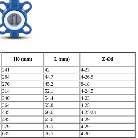
H0 (mm)
L (mm)
Z-Ød
241
42
4-23
264
44.7
4-26.5
276
45.2
8-18
314
52.1
4-24.5
340
54.4
4-23
364
55.8
4-25
435
60.6
4-25/23
495
65.6
4-29
579
76.5
4-29
635
76.5
4-30