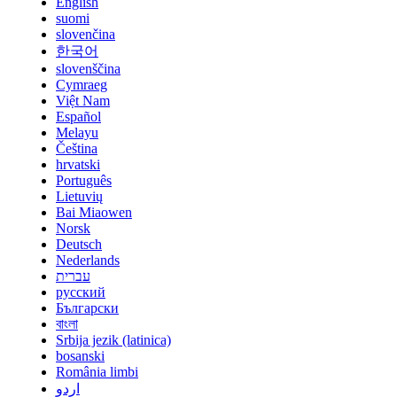
English
suomi
slovenčina
한국어
slovenščina
Cymraeg
Việt Nam
Español
Melayu
Čeština
hrvatski
Português
Lietuvių
Bai Miaowen
Norsk
Deutsch
Nederlands
עברית
русский
Български
বাংলা
Srbija jezik (latinica)
bosanski
România limbi
اردو