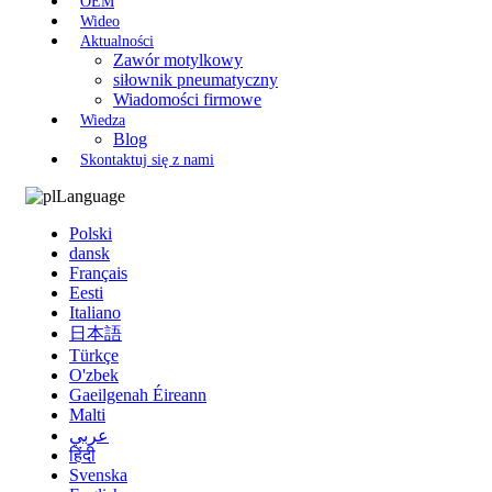
OEM
Wideo
Aktualności
Zawór motylkowy
siłownik pneumatyczny
Wiadomości firmowe
Wiedza
Blog
Skontaktuj się z nami
Language
Polski
dansk
Français
Eesti
Italiano
日本語
Türkçe
O'zbek
Gaeilgenah Éireann
Malti
عربي
हिंदी
Svenska