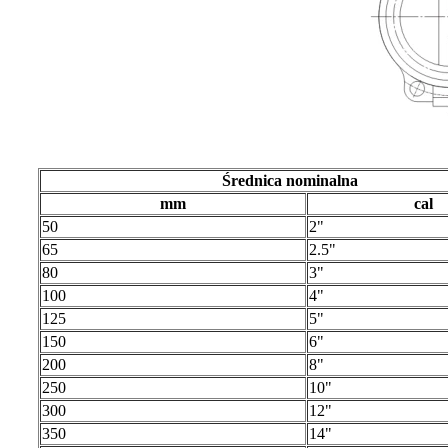
Średnica nominalna
mm
cal
50
2"
65
2.5"
80
3"
100
4"
125
5"
150
6"
200
8"
250
10"
300
12"
350
14"