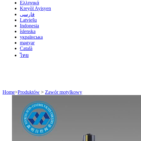
Ελληνικά
Kreyòl Ayisyen
فارسی
Latviešu
Indonesia
íslenska
українська
magyar
Català
ไทย
Home
>
Produktów
>
Zawór motylkowy