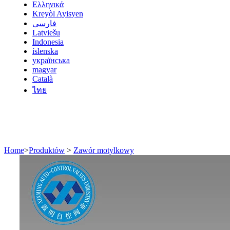
Ελληνικά
Kreyòl Ayisyen
فارسی
Latviešu
Indonesia
íslenska
українська
magyar
Català
ไทย
Home
>
Produktów
>
Zawór motylkowy