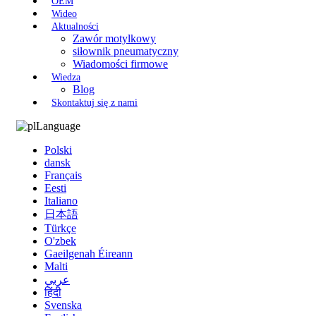
OEM
Wideo
Aktualności
Zawór motylkowy
siłownik pneumatyczny
Wiadomości firmowe
Wiedza
Blog
Skontaktuj się z nami
Language
Polski
dansk
Français
Eesti
Italiano
日本語
Türkçe
O'zbek
Gaeilgenah Éireann
Malti
عربي
हिंदी
Svenska