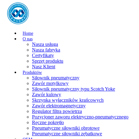
Home
O nas
Nasza usługa
Nasza fabryka
Certyfikaty
Sprzęt produktu
Nasz Klient
Produktów
Siłownik pneumatyczny
Zawór motylkowy
Siłownik pneumatyczny typu Scotch Yoke
Zawór kulowy
Skrzynka wyłączników krańcowych
Zawór elektromagnetyczny
Regulator filtra powietrza
Pozycjoner zaworu elektryczno-pneumatycznego
Ręczne pokrętło
Pneumatyczne siłowniki obrotowe
Pneumatyczne siłowniki zębatkowe