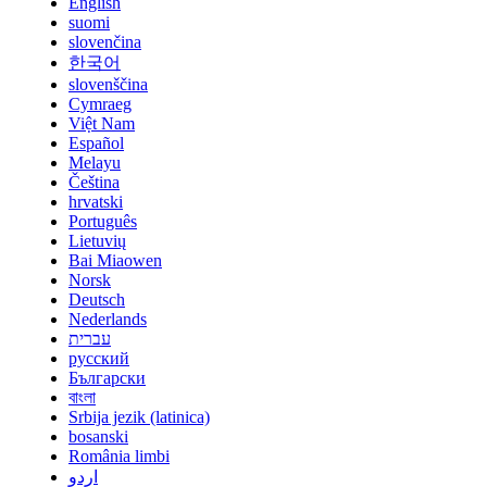
English
suomi
slovenčina
한국어
slovenščina
Cymraeg
Việt Nam
Español
Melayu
Čeština
hrvatski
Português
Lietuvių
Bai Miaowen
Norsk
Deutsch
Nederlands
עברית
русский
Български
বাংলা
Srbija jezik (latinica)
bosanski
România limbi
اردو