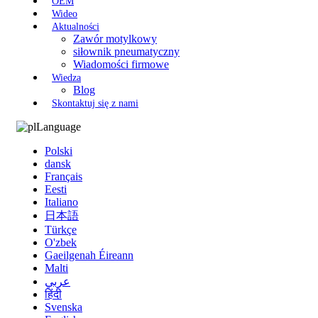
OEM
Wideo
Aktualności
Zawór motylkowy
siłownik pneumatyczny
Wiadomości firmowe
Wiedza
Blog
Skontaktuj się z nami
Language
Polski
dansk
Français
Eesti
Italiano
日本語
Türkçe
O'zbek
Gaeilgenah Éireann
Malti
عربي
हिंदी
Svenska