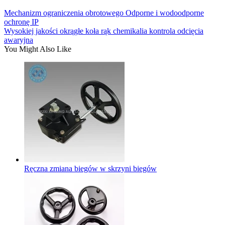
Mechanizm ograniczenia obrotowego Odporne i wodoodporne
ochronę IP
Wysokiej jakości okrągłe koła rąk chemikalia kontrola odcięcia
awaryjna
You Might Also Like
Ręczna zmiana biegów w skrzyni biegów