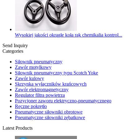
Wysokiej jakości okrągłe koła rąk chemikalia kontrol...
Send Inquiry
Categories
Siłownik pneumatyczny
Zawór motylkowy
Siłownik pneumatyczny typu Scotch Yoke
Zawór kulowy
Skrzynka wyłączników krańcowych
Zawór elektromagnetyczny
Regulator filtra powietrza
Pozycjoner zaworu elektryczno-pneumatycznego
Ręczne pokrętło
Pneumatyczne siłowniki obrotowe
Pneumatyczne siłowniki zębatkowe
Latest Products