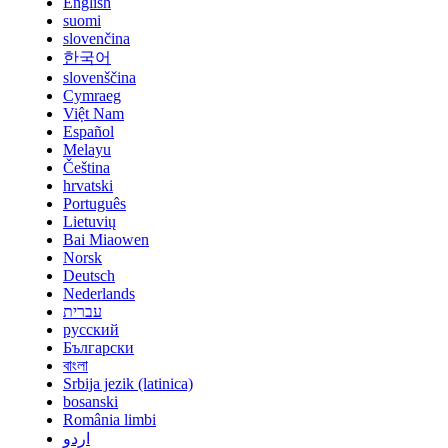
English
suomi
slovenčina
한국어
slovenščina
Cymraeg
Việt Nam
Español
Melayu
Čeština
hrvatski
Português
Lietuvių
Bai Miaowen
Norsk
Deutsch
Nederlands
עברית
русский
Български
বাংলা
Srbija jezik (latinica)
bosanski
România limbi
اردو