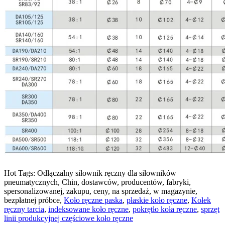
Hot Tags: Odłączalny siłownik ręczny dla siłowników
pneumatycznych, Chin, dostawców, producentów, fabryki,
spersonalizowanej, zakupu, ceny, na sprzedaż, w magazynie,
bezpłatnej próbce,
Koło ręczne paska
,
płaskie koło ręczne
,
Kołek
ręczny tarcia
,
indeksowane koło ręczne
,
pokrętło koła ręczne
,
sprzęt
linii produkcyjnej częściowe koło ręczne