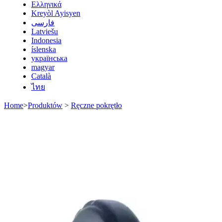
Ελληνικά
Kreyòl Ayisyen
فارسی
Latviešu
Indonesia
íslenska
українська
magyar
Català
ไทย
Home
>
Produktów
>
Ręczne pokrętło