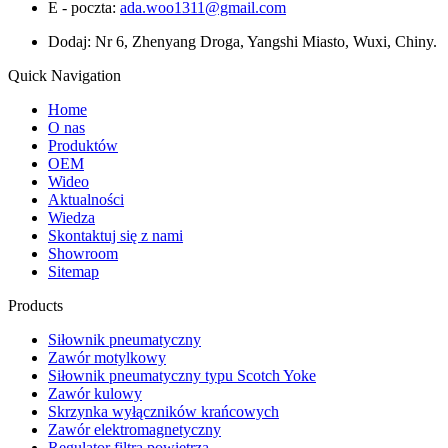
E - poczta:
ada.woo1311@gmail.com
Dodaj: Nr 6, Zhenyang Droga, Yangshi Miasto, Wuxi, Chiny.
Quick Navigation
Home
O nas
Produktów
OEM
Wideo
Aktualności
Wiedza
Skontaktuj się z nami
Showroom
Sitemap
Products
Siłownik pneumatyczny
Zawór motylkowy
Siłownik pneumatyczny typu Scotch Yoke
Zawór kulowy
Skrzynka wyłączników krańcowych
Zawór elektromagnetyczny
Regulator filtra powietrza