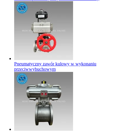
Pneumatyczny zawór kulowy w wykonaniu
przeciwwybuchowym