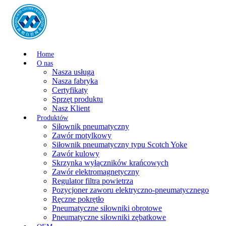
Home
O nas
Nasza usługa
Nasza fabryka
Certyfikaty
Sprzęt produktu
Nasz Klient
Produktów
Siłownik pneumatyczny
Zawór motylkowy
Siłownik pneumatyczny typu Scotch Yoke
Zawór kulowy
Skrzynka wyłączników krańcowych
Zawór elektromagnetyczny
Regulator filtra powietrza
Pozycjoner zaworu elektryczno-pneumatycznego
Ręczne pokrętło
Pneumatyczne siłowniki obrotowe
Pneumatyczne siłowniki zębatkowe