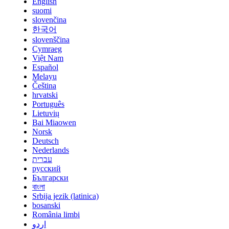
English
suomi
slovenčina
한국어
slovenščina
Cymraeg
Việt Nam
Español
Melayu
Čeština
hrvatski
Português
Lietuvių
Bai Miaowen
Norsk
Deutsch
Nederlands
עברית
русский
Български
বাংলা
Srbija jezik (latinica)
bosanski
România limbi
اردو