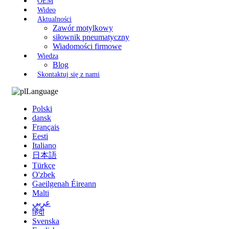
OEM
Wideo
Aktualności
Zawór motylkowy
siłownik pneumatyczny
Wiadomości firmowe
Wiedza
Blog
Skontaktuj się z nami
Language
Polski
dansk
Français
Eesti
Italiano
日本語
Türkçe
O'zbek
Gaeilgenah Éireann
Malti
عربي
हिंदी
Svenska