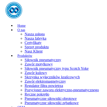
Home
O nas
Nasza usługa
Nasza fabryka
Certyfikaty
Sprzęt produktu
Nasz Klient
Produktów
Siłownik pneumatyczny
Zawór motylkowy
Siłownik pneumatyczny typu Scotch Yoke
Zawór kulowy
Skrzynka wyłączników krańcowych
Zawór elektromagnetyczny
Regulator filtra powietrza
Pozycjoner zaworu elektryczno-pneumatycznego
Ręczne pokrętło
Pneumatyczne siłowniki obrotowe
Pneumatyczne siłowniki zębatkowe