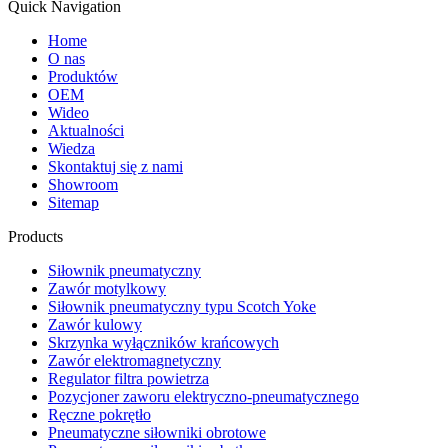
Quick Navigation
Home
O nas
Produktów
OEM
Wideo
Aktualności
Wiedza
Skontaktuj się z nami
Showroom
Sitemap
Products
Siłownik pneumatyczny
Zawór motylkowy
Siłownik pneumatyczny typu Scotch Yoke
Zawór kulowy
Skrzynka wyłączników krańcowych
Zawór elektromagnetyczny
Regulator filtra powietrza
Pozycjoner zaworu elektryczno-pneumatycznego
Ręczne pokrętło
Pneumatyczne siłowniki obrotowe