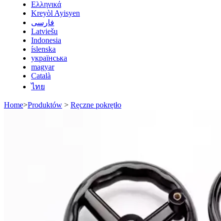
Ελληνικά
Kreyòl Ayisyen
فارسی
Latviešu
Indonesia
íslenska
українська
magyar
Català
ไทย
Home
>
Produktów
>
Ręczne pokrętło