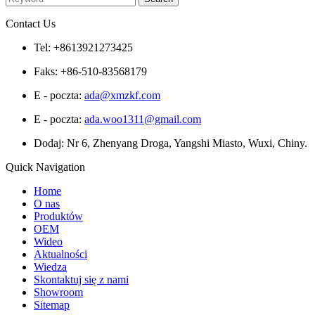
Contact Us
Tel: +8613921273425
Faks: +86-510-83568179
E - poczta:
ada@xmzkf.com
E - poczta:
ada.woo1311@gmail.com
Dodaj: Nr 6, Zhenyang Droga, Yangshi Miasto, Wuxi, Chiny.
Quick Navigation
Home
O nas
Produktów
OEM
Wideo
Aktualności
Wiedza
Skontaktuj się z nami
Showroom
Sitemap