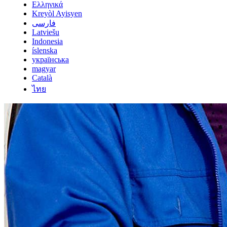
Ελληνικά
Kreyòl Ayisyen
فارسی
Latviešu
Indonesia
íslenska
українська
magyar
Català
ไทย