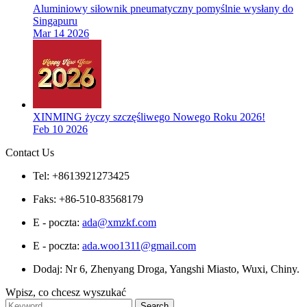
Aluminiowy siłownik pneumatyczny pomyślnie wysłany do
Singapuru
Mar 14 2026
XINMING życzy szczęśliwego Nowego Roku 2026!
Feb 10 2026
Contact Us
Tel: +8613921273425
Faks: +86-510-83568179
E - poczta:
ada@xmzkf.com
E - poczta:
ada.woo1311@gmail.com
Dodaj: Nr 6, Zhenyang Droga, Yangshi Miasto, Wuxi, Chiny.
Wpisz, co chcesz wyszukać