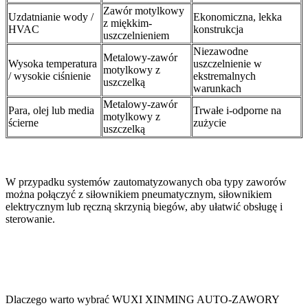
Zawór motylkowy
Uzdatnianie wody /
Ekonomiczna, lekka
z miękkim-
HVAC
konstrukcja
uszczelnieniem
Niezawodne
Metalowy-zawór
Wysoka temperatura
uszczelnienie w
motylkowy z
/ wysokie ciśnienie
ekstremalnych
uszczelką
warunkach
Metalowy-zawór
Para, olej lub media
Trwałe i-odporne na
motylkowy z
ścierne
zużycie
uszczelką
W przypadku systemów zautomatyzowanych oba typy zaworów
można połączyć z siłownikiem pneumatycznym, siłownikiem
elektrycznym lub ręczną skrzynią biegów, aby ułatwić obsługę i
sterowanie.
Dlaczego warto wybrać WUXI XINMING AUTO-ZAWORY