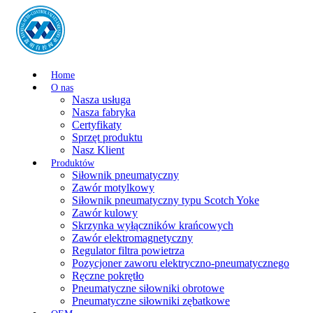
Home
O nas
Nasza usługa
Nasza fabryka
Certyfikaty
Sprzęt produktu
Nasz Klient
Produktów
Siłownik pneumatyczny
Zawór motylkowy
Siłownik pneumatyczny typu Scotch Yoke
Zawór kulowy
Skrzynka wyłączników krańcowych
Zawór elektromagnetyczny
Regulator filtra powietrza
Pozycjoner zaworu elektryczno-pneumatycznego
Ręczne pokrętło
Pneumatyczne siłowniki obrotowe
Pneumatyczne siłowniki zębatkowe