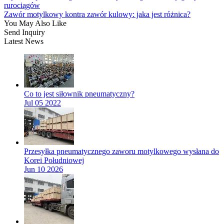
rurociągów
Zawór motylkowy kontra zawór kulowy: jaka jest różnica?
You May Also Like
Send Inquiry
Latest News
Co to jest siłownik pneumatyczny?
Jul 05 2022
Przesyłka pneumatycznego zaworu motylkowego wysłana do
Korei Południowej
Jun 10 2026