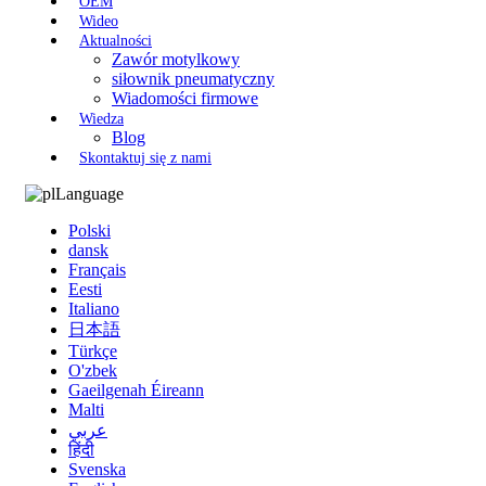
OEM
Wideo
Aktualności
Zawór motylkowy
siłownik pneumatyczny
Wiadomości firmowe
Wiedza
Blog
Skontaktuj się z nami
Language
Polski
dansk
Français
Eesti
Italiano
日本語
Türkçe
O'zbek
Gaeilgenah Éireann
Malti
عربي
हिंदी
Svenska