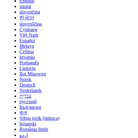
English
suomi
slovenčina
한국어
slovenščina
Cymraeg
Việt Nam
Español
Melayu
Čeština
hrvatski
Português
Lietuvių
Bai Miaowen
Norsk
Deutsch
Nederlands
עברית
русский
Български
বাংলা
Srbija jezik (latinica)
bosanski
România limbi
اردو