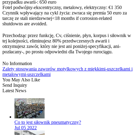
przypadku awarii-: 650 euro
Fotel podwójny-ekscentryczny, metalowy, elektryczny: €1 350
Czynnik wpływający na cykl życia: zwraca się premia 50 euro za
tarczę ze stali nierdzewnej<18 months if corrosion-related
shutdowns are avoided.
Przechodząc przez funkcję, Cv, ciśnienie, płyn, korpus i siłownik w
tej kolejności, eliminujesz 80% przedwczesnych awarii i
otrzymujesz zawór, który nie jest ani poniżej-specyfikacji, ani-
pozłacany-, po prostu odpowiedni dla Twojego rurociągu.
No Information
Zalety stosowania zaworów motylkowych z miękkimi-uszczelkami i
metalowymi-uszczelkami
You May Also Like
Send Inquiry
Latest News
Co to jest siłownik pneumatyczny?
Jul 05 2022