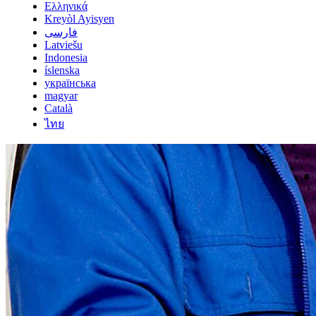
Ελληνικά
Kreyòl Ayisyen
فارسی
Latviešu
Indonesia
íslenska
українська
magyar
Català
ไทย