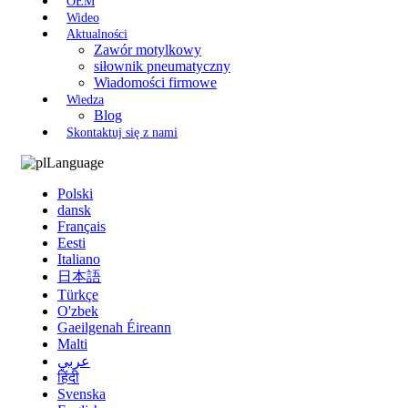
OEM
Wideo
Aktualności
Zawór motylkowy
siłownik pneumatyczny
Wiadomości firmowe
Wiedza
Blog
Skontaktuj się z nami
Language
Polski
dansk
Français
Eesti
Italiano
日本語
Türkçe
O'zbek
Gaeilgenah Éireann
Malti
عربي
हिंदी
Svenska