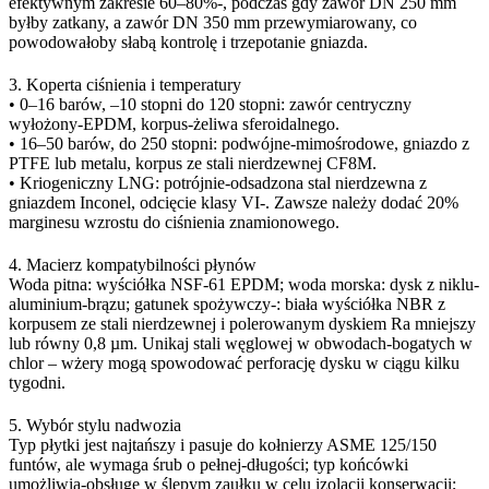
efektywnym zakresie 60–80%-, podczas gdy zawór DN 250 mm
byłby zatkany, a zawór DN 350 mm przewymiarowany, co
powodowałoby słabą kontrolę i trzepotanie gniazda.
3. Koperta ciśnienia i temperatury
• 0–16 barów, –10 stopni do 120 stopni: zawór centryczny
wyłożony-EPDM, korpus-żeliwa sferoidalnego.
• 16–50 barów, do 250 stopni: podwójne-mimośrodowe, gniazdo z
PTFE lub metalu, korpus ze stali nierdzewnej CF8M.
• Kriogeniczny LNG: potrójnie-odsadzona stal nierdzewna z
gniazdem Inconel, odcięcie klasy VI-. Zawsze należy dodać 20%
marginesu wzrostu do ciśnienia znamionowego.
4. Macierz kompatybilności płynów
Woda pitna: wyściółka NSF-61 EPDM; woda morska: dysk z niklu-
aluminium-brązu; gatunek spożywczy-: biała wyściółka NBR z
korpusem ze stali nierdzewnej i polerowanym dyskiem Ra mniejszy
lub równy 0,8 µm. Unikaj stali węglowej w obwodach-bogatych w
chlor – wżery mogą spowodować perforację dysku w ciągu kilku
tygodni.
5. Wybór stylu nadwozia
Typ płytki jest najtańszy i pasuje do kołnierzy ASME 125/150
funtów, ale wymaga śrub o pełnej-długości; typ końcówki
umożliwia-obsługę w ślepym zaułku w celu izolacji konserwacji;