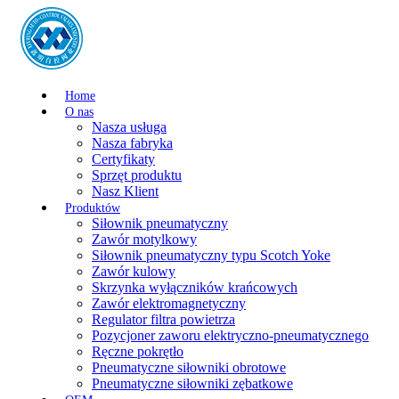
Home
O nas
Nasza usługa
Nasza fabryka
Certyfikaty
Sprzęt produktu
Nasz Klient
Produktów
Siłownik pneumatyczny
Zawór motylkowy
Siłownik pneumatyczny typu Scotch Yoke
Zawór kulowy
Skrzynka wyłączników krańcowych
Zawór elektromagnetyczny
Regulator filtra powietrza
Pozycjoner zaworu elektryczno-pneumatycznego
Ręczne pokrętło
Pneumatyczne siłowniki obrotowe
Pneumatyczne siłowniki zębatkowe