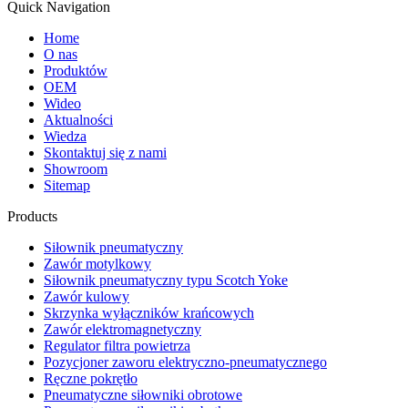
Quick Navigation
Home
O nas
Produktów
OEM
Wideo
Aktualności
Wiedza
Skontaktuj się z nami
Showroom
Sitemap
Products
Siłownik pneumatyczny
Zawór motylkowy
Siłownik pneumatyczny typu Scotch Yoke
Zawór kulowy
Skrzynka wyłączników krańcowych
Zawór elektromagnetyczny
Regulator filtra powietrza
Pozycjoner zaworu elektryczno-pneumatycznego
Ręczne pokrętło
Pneumatyczne siłowniki obrotowe