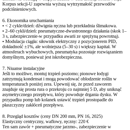
Korpus sekcji-U zapewnia wyższą wytrzymałość przewodów
podciśnieniowych.
6. Ekonomika uruchamiania
• < 2 cykle/dzień: dźwignia ręczna lub przekładnia ślimakowa.
• 2–60 cykli/dzień: pneumatyczne-dwustronnego działania (skok 1–
3 s, zabezpieczenie-w przypadku awarii ze sprężyną powrotną).
• Modulacja ciągła: siłownik elektryczny z pozycjonerem PID,
dokładność ±1%, ale wolniejsza (5–30 s) i większy kapitał. W
atmosferach wybuchowych, pneumatyka pozostaje rozwiązaniem
domyślnym, ponieważ jest iskrobezpieczna.
7. Niuanse instalacyjne
Jeśli to możliwe, montuj trzpień poziomo; pionowe łodygi
zatrzymują kondensat i mogą powodować oblodzenie roślin w
temperaturach poniżej zera. Upewnij się, że przed zaworem
znajduje się prosta rura o przekroju co najmniej 5 D, aby uniknąć
asymetrycznego przepływu, który powoduje drgania dysku. W
przypadku pomp lub kolanek ustawić trzpień prostopadle do
płaszczyzny zakłóceń przepływu.
8. Przegląd kosztów (ceny DN 200 mm, PN 16, 2025)
Elastyczny centryczny, waflowy, ręczny: 220 €
Ten sam zawór + pneumatyczne jarzmo-, zabezpieczenie w