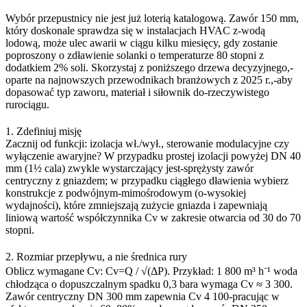
Wybór przepustnicy nie jest już loterią katalogową. Zawór 150 mm,
który doskonale sprawdza się w instalacjach HVAC z-wodą
lodową, może ulec awarii w ciągu kilku miesięcy, gdy zostanie
poproszony o zdławienie solanki o temperaturze 80 stopni z
dodatkiem 2% soli. Skorzystaj z poniższego drzewa decyzyjnego,-
oparte na najnowszych przewodnikach branżowych z 2025 r.,-aby
dopasować typ zaworu, materiał i siłownik do-rzeczywistego
rurociągu.
1. Zdefiniuj misję
Zacznij od funkcji: izolacja wł./wył., sterowanie modulacyjne czy
wyłączenie awaryjne? W przypadku prostej izolacji powyżej DN 40
mm (1½ cala) zwykle wystarczający jest-sprężysty zawór
centryczny z gniazdem; w przypadku ciągłego dławienia wybierz
konstrukcje z podwójnym-mimośrodowym (o-wysokiej
wydajności), które zmniejszają zużycie gniazda i zapewniają
liniową wartość współczynnika Cv w zakresie otwarcia od 30 do 70
stopni.
2. Rozmiar przepływu, a nie średnica rury
Oblicz wymagane Cv: Cv=Q / √(ΔP). Przykład: 1 800 m³ h⁻¹ woda
chłodząca o dopuszczalnym spadku 0,3 bara wymaga Cv ≈ 3 300.
Zawór centryczny DN 300 mm zapewnia Cv 4 100-pracując w