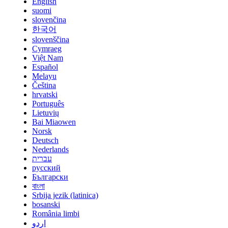
English
suomi
slovenčina
한국어
slovenščina
Cymraeg
Việt Nam
Español
Melayu
Čeština
hrvatski
Português
Lietuvių
Bai Miaowen
Norsk
Deutsch
Nederlands
עברית
русский
Български
বাংলা
Srbija jezik (latinica)
bosanski
România limbi
اردو