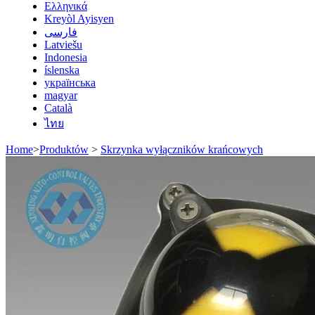
Ελληνικά
Kreyòl Ayisyen
فارسی
Latviešu
Indonesia
íslenska
українська
magyar
Català
ไทย
Home
>
Produktów
>
Skrzynka wyłączników krańcowych