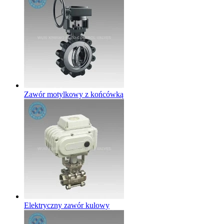
Zawór motylkowy z końcówką
Elektryczny zawór kulowy