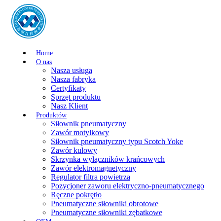
Home
O nas
Nasza usługa
Nasza fabryka
Certyfikaty
Sprzęt produktu
Nasz Klient
Produktów
Siłownik pneumatyczny
Zawór motylkowy
Siłownik pneumatyczny typu Scotch Yoke
Zawór kulowy
Skrzynka wyłączników krańcowych
Zawór elektromagnetyczny
Regulator filtra powietrza
Pozycjoner zaworu elektryczno-pneumatycznego
Ręczne pokrętło
Pneumatyczne siłowniki obrotowe
Pneumatyczne siłowniki zębatkowe