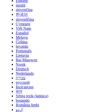
English
suomi
slovenčina
한국어
slovenščina
Cymraeg
Việt Nam
Español
Melayu
Čeština
hrvatski
Português
Lietuvių
Bai Miaowen
Norsk
Deutsch
Nederlands
עברית
русский
Български
বাংলা
Srbija jezik (latinica)
bosanski
România limbi
اردو