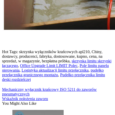
Hot Tags: skrzynka wyłączników krańcowych apl210, Chiny,
dostawcy, producenci, fabryka, dostosowane, kupno, cena, na
sprzedaż, w magazynie, bezpłatna próbka,
skrzynka limitu skrzynki
łączącego
,
Office Upgrade Limit LIMIT Polec
,
Pole limitu panelu
sterowania
,
Logistyka aktualizacji limitu przełącznika
,
pudełko
przełącznika granicznego montażu
,
Pudełko przełącznika limitu
deski rozdzielczej
Mechaniczny wyłącznik krańcowy ISO 5211 do zaworów
pneumatycznych
Wskaźnik położenia zaworu
You Might Also Like