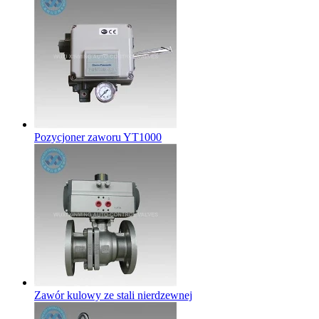
Pozycjoner zaworu YT1000
Zawór kulowy ze stali nierdzewnej