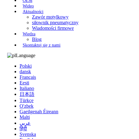
OEM
Wideo
Aktualności
Zawór motylkowy
siłownik pneumatyczny
Wiadomości firmowe
Wiedza
Blog
Skontaktuj się z nami
Language
Polski
dansk
Français
Eesti
Italiano
日本語
Türkçe
O'zbek
Gaeilgenah Éireann
Malti
عربي
हिंदी
Svenska