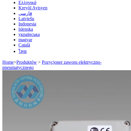
Ελληνικά
Kreyòl Ayisyen
فارسی
Latviešu
Indonesia
íslenska
українська
magyar
Català
ไทย
Home
>
Produktów
>
Pozycjoner zaworu elektryczno-
pneumatycznego