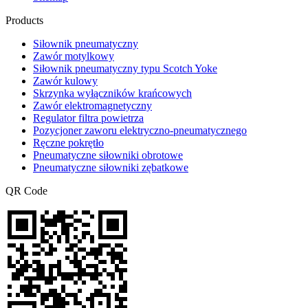
Products
Siłownik pneumatyczny
Zawór motylkowy
Siłownik pneumatyczny typu Scotch Yoke
Zawór kulowy
Skrzynka wyłączników krańcowych
Zawór elektromagnetyczny
Regulator filtra powietrza
Pozycjoner zaworu elektryczno-pneumatycznego
Ręczne pokrętło
Pneumatyczne siłowniki obrotowe
Pneumatyczne siłowniki zębatkowe
QR Code