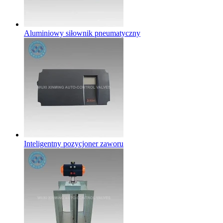
Aluminiowy siłownik pneumatyczny
Inteligentny pozycjoner zaworu