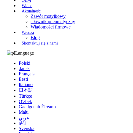
OEM
Wideo
Aktualności
Zawór motylkowy
siłownik pneumatyczny
Wiadomości firmowe
Wiedza
Blog
Skontaktuj się z nami
Language
Polski
dansk
Français
Eesti
Italiano
日本語
Türkçe
O'zbek
Gaeilgenah Éireann
Malti
عربي
हिंदी
Svenska