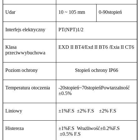
Udar
10 ~ 105 mm
0-90
stopień
Interfejs elektryczny
PT(NPT)1/2
Klasa
EXD II BT4/Exd II BT6 /Exia II CT6
przeciwwybuchowa
Poziom ochrony
Stopień ochrony IP66
Temperatura otoczenia
-20
stopień
~70
stopień
Powtarzalność
±
0.5%
Liniowy
±
1%F.S
±
2% F.S
±
2% F.S
Histereza
±
1%F.S
Wrażliwość
±
0.2%F.S
±
0.5% F.S