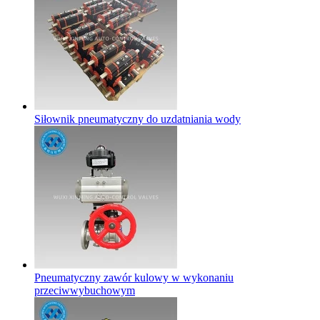
Siłownik pneumatyczny do uzdatniania wody
Pneumatyczny zawór kulowy w wykonaniu
przeciwwybuchowym