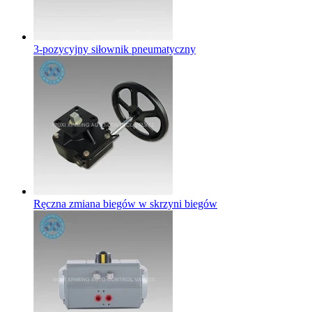
3-pozycyjny siłownik pneumatyczny
Ręczna zmiana biegów w skrzyni biegów