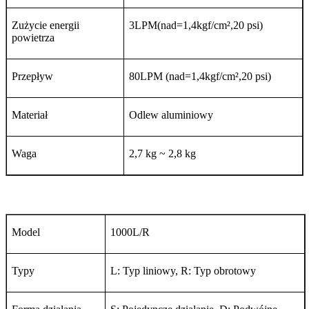
Zużycie energii
3LPM(nad=1,4kgf/cm
²,
20 psi)
powietrza
Przepływ
80LPM (nad=1,4kgf/cm
²,
20 psi)
Materiał
Odlew aluminiowy
Waga
2,7 kg ~ 2,8 kg
Model
1000L/R
Typy
L: Typ liniowy, R: Typ obrotowy