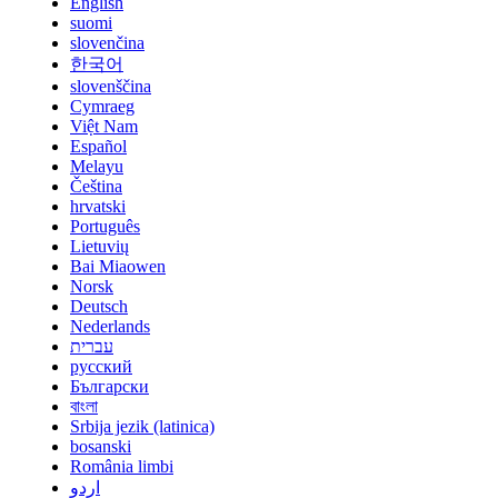
English
suomi
slovenčina
한국어
slovenščina
Cymraeg
Việt Nam
Español
Melayu
Čeština
hrvatski
Português
Lietuvių
Bai Miaowen
Norsk
Deutsch
Nederlands
עברית
русский
Български
বাংলা
Srbija jezik (latinica)
bosanski
România limbi
اردو