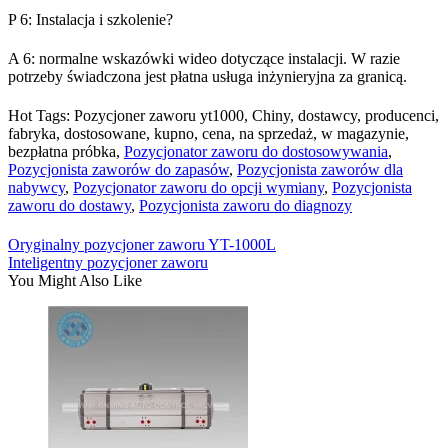
P 6: Instalacja i szkolenie?
A 6: normalne wskazówki wideo dotyczące instalacji. W razie
potrzeby świadczona jest płatna usługa inżynieryjna za granicą.
Hot Tags: Pozycjoner zaworu yt1000, Chiny, dostawcy, producenci,
fabryka, dostosowane, kupno, cena, na sprzedaż, w magazynie,
bezpłatna próbka,
Pozycjonator zaworu do dostosowywania
,
Pozycjonista zaworów do zapasów
,
Pozycjonista zaworów dla
nabywcy
,
Pozycjonator zaworu do opcji wymiany
,
Pozycjonista
zaworu do dostawy
,
Pozycjonista zaworu do diagnozy
Oryginalny pozycjoner zaworu YT-1000L
Inteligentny pozycjoner zaworu
You Might Also Like