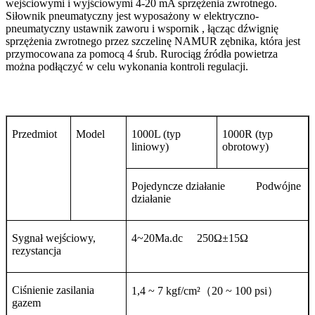
wejściowymi i wyjściowymi 4-20 mA sprzężenia zwrotnego.
Siłownik pneumatyczny jest wyposażony w elektryczno-
pneumatyczny ustawnik zaworu i wspornik , łącząc dźwignię
sprzężenia zwrotnego przez szczelinę NAMUR zębnika, która jest
przymocowana za pomocą 4 śrub. Rurociąg źródła powietrza
można podłączyć w celu wykonania kontroli regulacji.
Przedmiot
Model
1000L (typ
1000R (typ
liniowy)
obrotowy)
Pojedyncze działanie
Podwójne
działanie
Sygnał wejściowy,
4~20Ma.dc
250
Ω±
15
Ω
rezystancja
Ciśnienie zasilania
1,4 ~ 7 kgf/cm
²（
20 ~ 100 psi
）
gazem