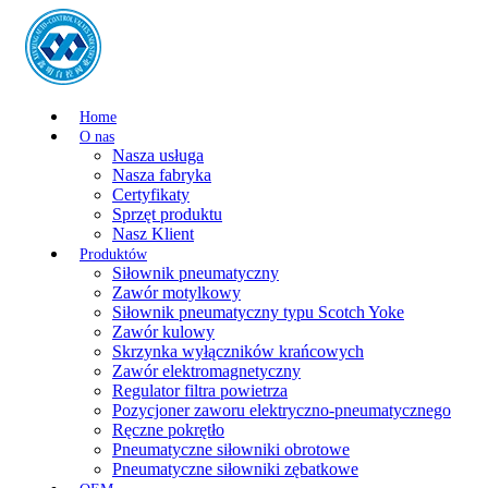
Home
O nas
Nasza usługa
Nasza fabryka
Certyfikaty
Sprzęt produktu
Nasz Klient
Produktów
Siłownik pneumatyczny
Zawór motylkowy
Siłownik pneumatyczny typu Scotch Yoke
Zawór kulowy
Skrzynka wyłączników krańcowych
Zawór elektromagnetyczny
Regulator filtra powietrza
Pozycjoner zaworu elektryczno-pneumatycznego
Ręczne pokrętło
Pneumatyczne siłowniki obrotowe
Pneumatyczne siłowniki zębatkowe