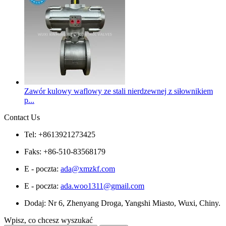
Zawór kulowy waflowy ze stali nierdzewnej z siłownikiem
p...
Contact Us
Tel: +8613921273425
Faks: +86-510-83568179
E - poczta:
ada@xmzkf.com
E - poczta:
ada.woo1311@gmail.com
Dodaj: Nr 6, Zhenyang Droga, Yangshi Miasto, Wuxi, Chiny.
Wpisz, co chcesz wyszukać