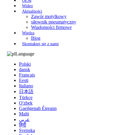
OEM
Wideo
Aktualności
Zawór motylkowy
siłownik pneumatyczny
Wiadomości firmowe
Wiedza
Blog
Skontaktuj się z nami
Language
Polski
dansk
Français
Eesti
Italiano
日本語
Türkçe
O'zbek
Gaeilgenah Éireann
Malti
عربي
हिंदी
Svenska