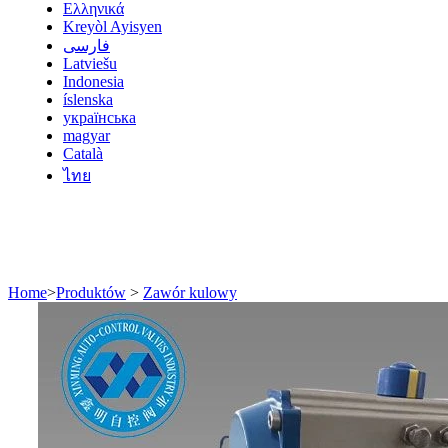
Ελληνικά
Kreyòl Ayisyen
فارسی
Latviešu
Indonesia
íslenska
українська
magyar
Català
ไทย
Home
>
Produktów
>
Zawór kulowy