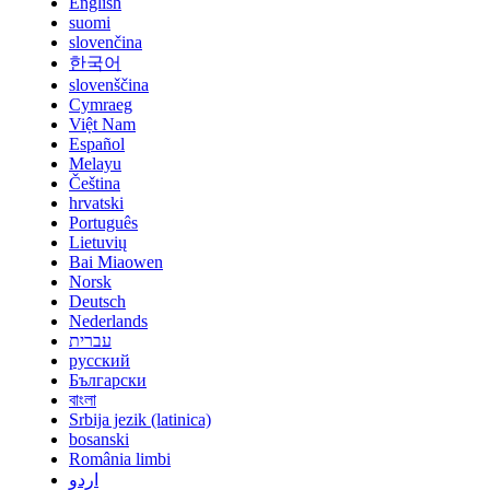
English
suomi
slovenčina
한국어
slovenščina
Cymraeg
Việt Nam
Español
Melayu
Čeština
hrvatski
Português
Lietuvių
Bai Miaowen
Norsk
Deutsch
Nederlands
עברית
русский
Български
বাংলা
Srbija jezik (latinica)
bosanski
România limbi
اردو