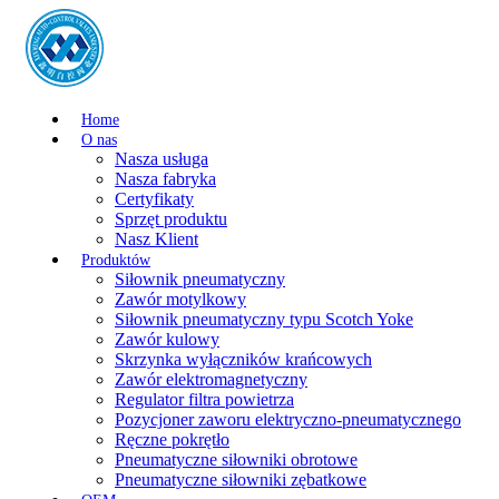
Home
O nas
Nasza usługa
Nasza fabryka
Certyfikaty
Sprzęt produktu
Nasz Klient
Produktów
Siłownik pneumatyczny
Zawór motylkowy
Siłownik pneumatyczny typu Scotch Yoke
Zawór kulowy
Skrzynka wyłączników krańcowych
Zawór elektromagnetyczny
Regulator filtra powietrza
Pozycjoner zaworu elektryczno-pneumatycznego
Ręczne pokrętło
Pneumatyczne siłowniki obrotowe
Pneumatyczne siłowniki zębatkowe