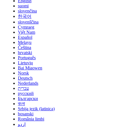
English
suomi
slovenčina
한국어
slovenščina
Cymraeg
Việt Nam
Español
Melayu
Čeština
hrvatski
Português
Lietuvių
Bai Miaowen
Norsk
Deutsch
Nederlands
עברית
русский
Български
বাংলা
Srbija jezik (latinica)
bosanski
România limbi
اردو