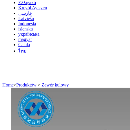
Ελληνικά
Kreyòl Ayisyen
فارسی
Latviešu
Indonesia
íslenska
українська
magyar
Català
ไทย
Home
>
Produktów
>
Zawór kulowy