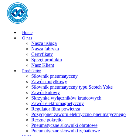
Home
O nas
Nasza usługa
Nasza fabryka
Certyfikaty
Sprzęt produktu
Nasz Klient
Produktów
Siłownik pneumatyczny
Zawór motylkowy
Siłownik pneumatyczny typu Scotch Yoke
Zawór kulowy
Skrzynka wyłączników krańcowych
Zawór elektromagnetyczny
Regulator filtra powietrza
Pozycjoner zaworu elektryczno-pneumatycznego
Ręczne pokrętło
Pneumatyczne siłowniki obrotowe
Pneumatyczne siłowniki zębatkowe