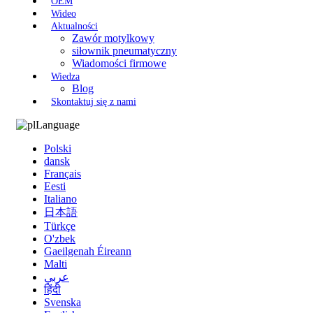
OEM
Wideo
Aktualności
Zawór motylkowy
siłownik pneumatyczny
Wiadomości firmowe
Wiedza
Blog
Skontaktuj się z nami
Language
Polski
dansk
Français
Eesti
Italiano
日本語
Türkçe
O'zbek
Gaeilgenah Éireann
Malti
عربي
हिंदी
Svenska