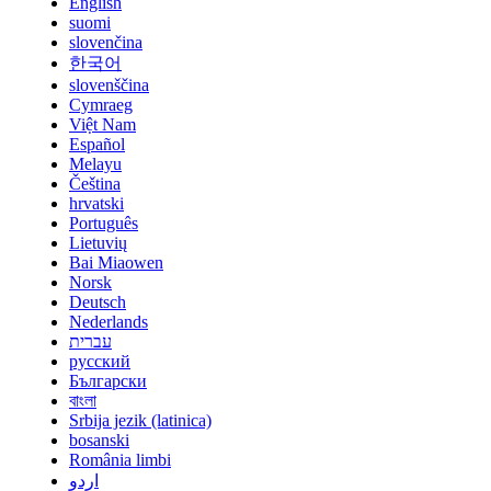
English
suomi
slovenčina
한국어
slovenščina
Cymraeg
Việt Nam
Español
Melayu
Čeština
hrvatski
Português
Lietuvių
Bai Miaowen
Norsk
Deutsch
Nederlands
עברית
русский
Български
বাংলা
Srbija jezik (latinica)
bosanski
România limbi
اردو