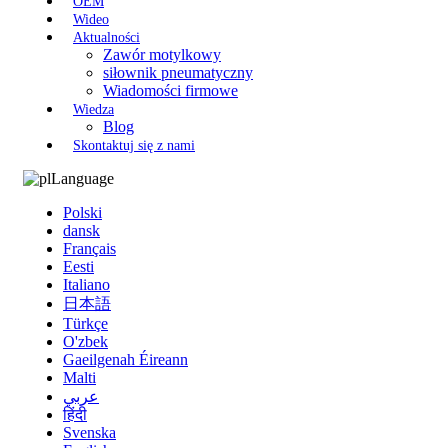
OEM
Wideo
Aktualności
Zawór motylkowy
siłownik pneumatyczny
Wiadomości firmowe
Wiedza
Blog
Skontaktuj się z nami
Language
Polski
dansk
Français
Eesti
Italiano
日本語
Türkçe
O'zbek
Gaeilgenah Éireann
Malti
عربي
हिंदी
Svenska