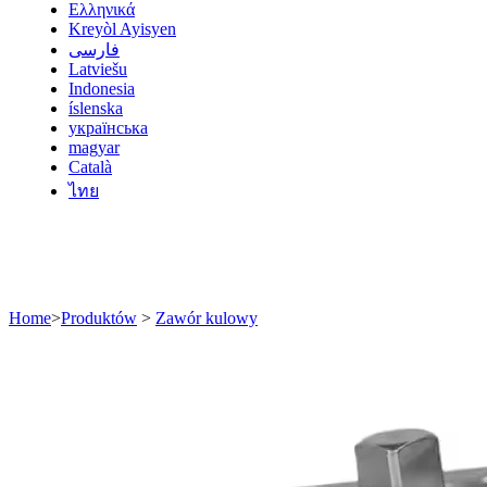
Ελληνικά
Kreyòl Ayisyen
فارسی
Latviešu
Indonesia
íslenska
українська
magyar
Català
ไทย
Home
>
Produktów
>
Zawór kulowy