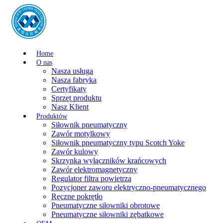
Home
O nas
Nasza usługa
Nasza fabryka
Certyfikaty
Sprzęt produktu
Nasz Klient
Produktów
Siłownik pneumatyczny
Zawór motylkowy
Siłownik pneumatyczny typu Scotch Yoke
Zawór kulowy
Skrzynka wyłączników krańcowych
Zawór elektromagnetyczny
Regulator filtra powietrza
Pozycjoner zaworu elektryczno-pneumatycznego
Ręczne pokrętło
Pneumatyczne siłowniki obrotowe
Pneumatyczne siłowniki zębatkowe