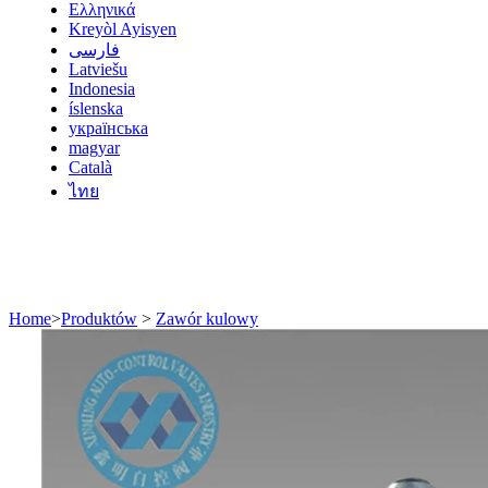
Ελληνικά
Kreyòl Ayisyen
فارسی
Latviešu
Indonesia
íslenska
українська
magyar
Català
ไทย
Home
>
Produktów
>
Zawór kulowy