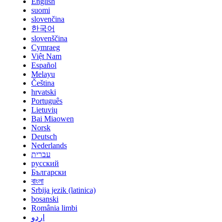
English
suomi
slovenčina
한국어
slovenščina
Cymraeg
Việt Nam
Español
Melayu
Čeština
hrvatski
Português
Lietuvių
Bai Miaowen
Norsk
Deutsch
Nederlands
עברית
русский
Български
বাংলা
Srbija jezik (latinica)
bosanski
România limbi
اردو