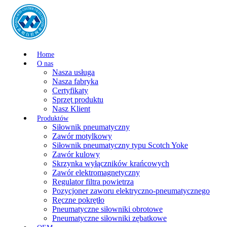
Home
O nas
Nasza usługa
Nasza fabryka
Certyfikaty
Sprzęt produktu
Nasz Klient
Produktów
Siłownik pneumatyczny
Zawór motylkowy
Siłownik pneumatyczny typu Scotch Yoke
Zawór kulowy
Skrzynka wyłączników krańcowych
Zawór elektromagnetyczny
Regulator filtra powietrza
Pozycjoner zaworu elektryczno-pneumatycznego
Ręczne pokrętło
Pneumatyczne siłowniki obrotowe
Pneumatyczne siłowniki zębatkowe