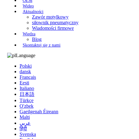
OEM
Wideo
Aktualności
Zawór motylkowy
siłownik pneumatyczny
Wiadomości firmowe
Wiedza
Blog
Skontaktuj się z nami
Language
Polski
dansk
Français
Eesti
Italiano
日本語
Türkçe
O'zbek
Gaeilgenah Éireann
Malti
عربي
हिंदी
Svenska