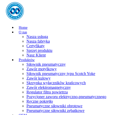
Home
O nas
Nasza usługa
Nasza fabryka
Certyfikaty
Sprzęt produktu
Nasz Klient
Produktów
Siłownik pneumatyczny
Zawór motylkowy
Siłownik pneumatyczny typu Scotch Yoke
Zawór kulowy
Skrzynka wyłączników krańcowych
Zawór elektromagnetyczny
Regulator filtra powietrza
Pozycjoner zaworu elektryczno-pneumatycznego
Ręczne pokrętło
Pneumatyczne siłowniki obrotowe
Pneumatyczne siłowniki zębatkowe