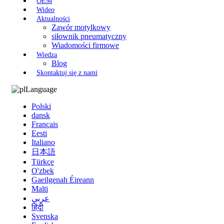
OEM
Wideo
Aktualności
Zawór motylkowy
siłownik pneumatyczny
Wiadomości firmowe
Wiedza
Blog
Skontaktuj się z nami
Language
Polski
dansk
Français
Eesti
Italiano
日本語
Türkçe
O'zbek
Gaeilgenah Éireann
Malti
عربي
हिंदी
Svenska