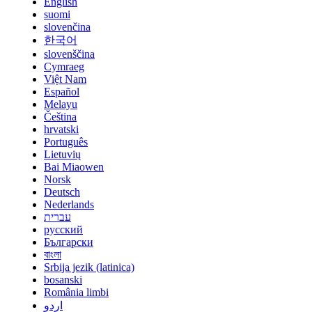
English
suomi
slovenčina
한국어
slovenščina
Cymraeg
Việt Nam
Español
Melayu
Čeština
hrvatski
Português
Lietuvių
Bai Miaowen
Norsk
Deutsch
Nederlands
עברית
русский
Български
বাংলা
Srbija jezik (latinica)
bosanski
România limbi
اردو