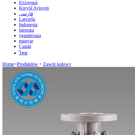
Ελληνικά
Kreyòl Ayisyen
فارسی
Latviešu
Indonesia
íslenska
українська
magyar
Català
ไทย
Home
>
Produktów
>
Zawór kulowy