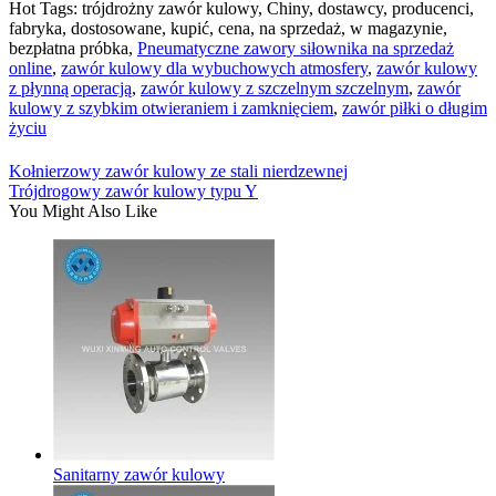
Hot Tags: trójdrożny zawór kulowy, Chiny, dostawcy, producenci,
fabryka, dostosowane, kupić, cena, na sprzedaż, w magazynie,
bezpłatna próbka,
Pneumatyczne zawory siłownika na sprzedaż
online
,
zawór kulowy dla wybuchowych atmosfery
,
zawór kulowy
z płynną operacją
,
zawór kulowy z szczelnym szczelnym
,
zawór
kulowy z szybkim otwieraniem i zamknięciem
,
zawór piłki o długim
życiu
Kołnierzowy zawór kulowy ze stali nierdzewnej
Trójdrogowy zawór kulowy typu Y
You Might Also Like
Sanitarny zawór kulowy