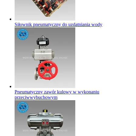
Siłownik pneumatyczny do uzdatniania wody
Pneumatyczny zawór kulowy w wykonaniu
przeciwwybuchowym