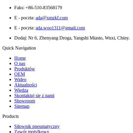
Faks: +86-510-83568179
E - poczta:
ada@xmzkf.com
E - poczta:
ada.woo1311@gmail.com
Dodaj: Nr 6, Zhenyang Droga, Yangshi Miasto, Wuxi, Chiny.
Quick Navigation
Home
O nas
Produktów
OEM
Wideo
Aktualności
Wiedza
Skontaktuj się z nami
Showroom
Sitemap
Products
Siłownik pneumatyczny
Zawór motylkowy