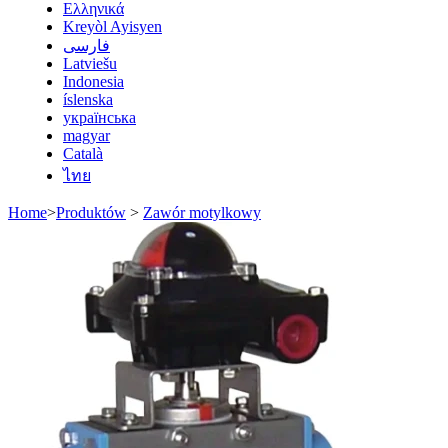
Ελληνικά
Kreyòl Ayisyen
فارسی
Latviešu
Indonesia
íslenska
українська
magyar
Català
ไทย
Home
>
Produktów
>
Zawór motylkowy