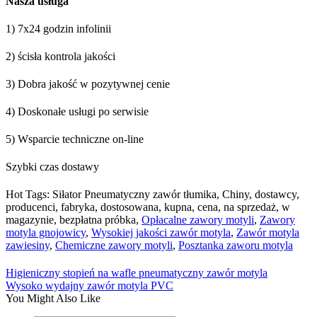
Nasza usługa
1) 7x24 godzin infolinii
2) ścisła kontrola jakości
3) Dobra jakość w pozytywnej cenie
4) Doskonałe usługi po serwisie
5) Wsparcie techniczne on-line
Szybki czas dostawy
Hot Tags: Siłator Pneumatyczny zawór tłumika, Chiny, dostawcy,
producenci, fabryka, dostosowana, kupna, cena, na sprzedaż, w
magazynie, bezpłatna próbka,
Opłacalne zawory motyli
,
Zawory
motyla gnojowicy
,
Wysokiej jakości zawór motyla
,
Zawór motyla
zawiesiny
,
Chemiczne zawory motyli
,
Posztanka zaworu motyla
Higieniczny stopień na wafle pneumatyczny zawór motyla
Wysoko wydajny zawór motyla PVC
You Might Also Like