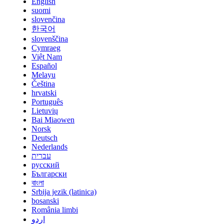
English
suomi
slovenčina
한국어
slovenščina
Cymraeg
Việt Nam
Español
Melayu
Čeština
hrvatski
Português
Lietuvių
Bai Miaowen
Norsk
Deutsch
Nederlands
עברית
русский
Български
বাংলা
Srbija jezik (latinica)
bosanski
România limbi
اردو