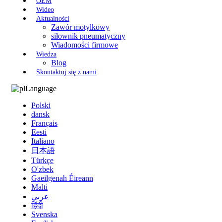
OEM
Wideo
Aktualności
Zawór motylkowy
siłownik pneumatyczny
Wiadomości firmowe
Wiedza
Blog
Skontaktuj się z nami
Language
Polski
dansk
Français
Eesti
Italiano
日本語
Türkçe
O'zbek
Gaeilgenah Éireann
Malti
عربي
हिंदी
Svenska