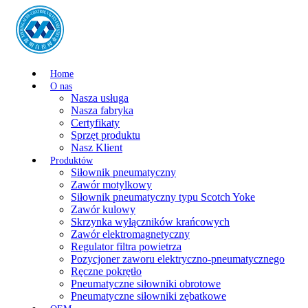
Home
O nas
Nasza usługa
Nasza fabryka
Certyfikaty
Sprzęt produktu
Nasz Klient
Produktów
Siłownik pneumatyczny
Zawór motylkowy
Siłownik pneumatyczny typu Scotch Yoke
Zawór kulowy
Skrzynka wyłączników krańcowych
Zawór elektromagnetyczny
Regulator filtra powietrza
Pozycjoner zaworu elektryczno-pneumatycznego
Ręczne pokrętło
Pneumatyczne siłowniki obrotowe
Pneumatyczne siłowniki zębatkowe