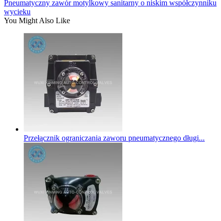
Pneumatyczny zawór motylkowy sanitarny o niskim współczynniku
wycieku
You Might Also Like
Przełącznik ograniczania zaworu pneumatycznego długi...