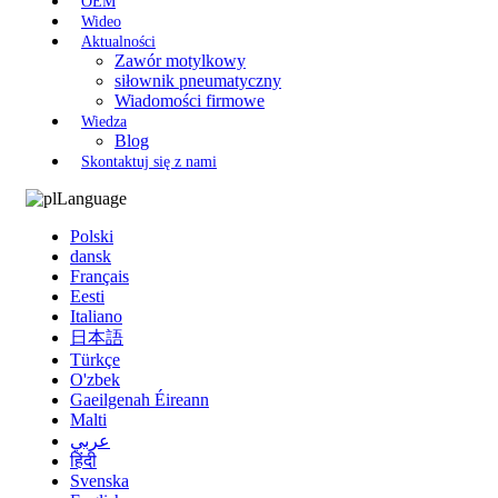
OEM
Wideo
Aktualności
Zawór motylkowy
siłownik pneumatyczny
Wiadomości firmowe
Wiedza
Blog
Skontaktuj się z nami
Language
Polski
dansk
Français
Eesti
Italiano
日本語
Türkçe
O'zbek
Gaeilgenah Éireann
Malti
عربي
हिंदी
Svenska