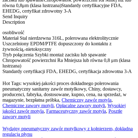
równa 0,8μm (klasa lustrzana)Standardy certyfikacyjne FDA,
EHEDG, certyfikat zdrowotny 3-A
Send Inquiry
Description
osobliwość
Materiał Stal nierdzewna 316L, polerowana elektrolitycznie
Uszczelniony EPDM/PTFE dopuszczony do kontaktu z
żywnością,-nietoksyczny
Tryb połączenia Szybki montaż zacisku lub spawanie
Chropowatość powierzchni Ra Mniejsza lub równa 0,8 μm (klasa
lustrzana)
Standardy certyfikacji FDA, EHEDG, certyfikacja zdrowotna 3-A
Hot Tags: wysokiej-jakości proces dokładnego polerowania
pneumatyczny sanitarny zawór motylkowy, Chiny, dostawcy,
producenci, fabryka, dostosowane, kupno, cena, na sprzedaż, w
magazynie, bezpłatna próbka,
Chemiczny zawór motyla
,
Chemiczne zawory motyli
,
Opłacalne zawory motyli
,
Wysokiej
jakości zawór motyla
,
Farmaceutyczny zawór motyla
,
Posztłe
zawory motyli
Wydajny pneumatyczny zawór motylkowy z kołnierzem, dokładna
regulacja płynu