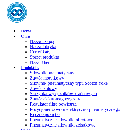
Home
O nas
Nasza usługa
Nasza fabryka
Certyfikaty
Sprzęt produktu
Nasz Klient
Produktów
Siłownik pneumatyczny
Zawór motylkowy
Siłownik pneumatyczny typu Scotch Yoke
Zawór kulowy
Skrzynka wyłączników krańcowych
Zawór elektromagnetyczny
Regulator filtra powietrza
Pozycjoner zaworu elektryczno-pneumatycznego
Ręczne pokrętło
Pneumatyczne siłowniki obrotowe
Pneumatyczne siłowniki zębatkowe