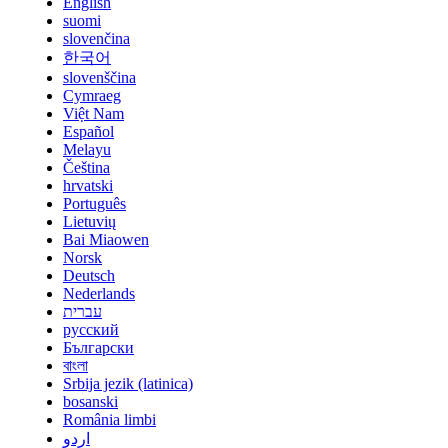
English
suomi
slovenčina
한국어
slovenščina
Cymraeg
Việt Nam
Español
Melayu
Čeština
hrvatski
Português
Lietuvių
Bai Miaowen
Norsk
Deutsch
Nederlands
עברית
русский
Български
বাংলা
Srbija jezik (latinica)
bosanski
România limbi
اردو