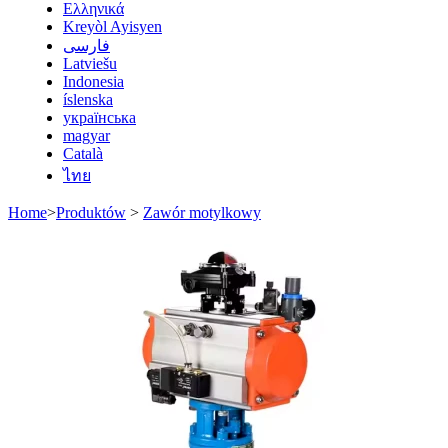
Ελληνικά
Kreyòl Ayisyen
فارسی
Latviešu
Indonesia
íslenska
українська
magyar
Català
ไทย
Home
>
Produktów
>
Zawór motylkowy