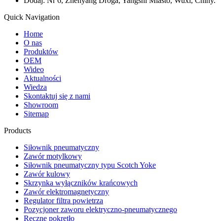
Dodaj: Nr 6, Zhenyang Droga, Yangshi Miasto, Wuxi, Chiny.
Quick Navigation
Home
O nas
Produktów
OEM
Wideo
Aktualności
Wiedza
Skontaktuj się z nami
Showroom
Sitemap
Products
Siłownik pneumatyczny
Zawór motylkowy
Siłownik pneumatyczny typu Scotch Yoke
Zawór kulowy
Skrzynka wyłączników krańcowych
Zawór elektromagnetyczny
Regulator filtra powietrza
Pozycjoner zaworu elektryczno-pneumatycznego
Ręczne pokrętło