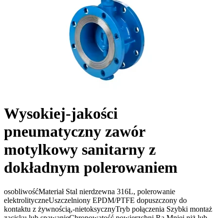
Wysokiej-jakości
pneumatyczny zawór
motylkowy sanitarny z
dokładnym polerowaniem
osobliwośćMateriał Stal nierdzewna 316L, polerowanie
elektrolityczneUszczelniony EPDM/PTFE dopuszczony do
kontaktu z żywnością,-nietoksycznyTryb połączenia Szybki montaż
zacisku lub spawanieChropowatość powierzchni Ra Mniej niż lub