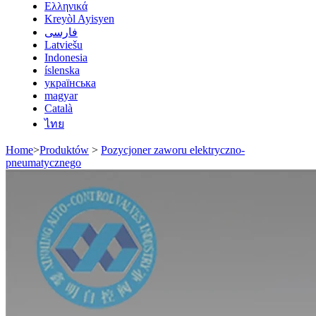
Ελληνικά
Kreyòl Ayisyen
فارسی
Latviešu
Indonesia
íslenska
українська
magyar
Català
ไทย
Home
>
Produktów
>
Pozycjoner zaworu elektryczno-
pneumatycznego