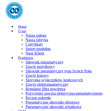
Home
O nas
Nasza usługa
Nasza fabryka
Certyfikaty
Sprzęt produktu
Nasz Klient
Produktów
Siłownik pneumatyczny
Zawór motylkowy
Siłownik pneumatyczny typu Scotch Yoke
Zawór kulowy
Skrzynka wyłączników krańcowych
Zawór elektromagnetyczny
Regulator filtra powietrza
Pozycjoner zaworu elektryczno-pneumatycznego
Ręczne pokrętło
Pneumatyczne siłowniki obrotowe
Pneumatyczne siłowniki zębatkowe