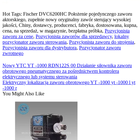
Hot Tags: Fischer DVC6200HC Położenie pojedynczego zaworu
aktorskiego, zupełnie nowy oryginalny zawór sterujący wysokiej
jakości, Chiny, dostawcy, producenci, fabryka, dostosowana, kupna,
cena, na sprzedaż, w magazynie, bezpłatna próbka,
Pozycjonista
zaworu za cenę
,
Pozycjonista zaworów dla sprzedawcy
,
lokalny
pozycjonator zaworu sterowania
,
Pozycjonista zaworu do strojenia
,
Pozycjonista zaworu dla dystrybutora
,
Pozycjonator zaworu
zwrotnego
Nowy YTC YT -1000 RDN122S 00 Działanie siłownika zaworu
obrotowego pneumatycznego za pośrednictwem kontrolera
elektrycznego lub systemu sterowania
Elektryczny lokalizacja zaworu obrotowego YT -1000 yt -1000 l yt
-1000 r
You Might Also Like