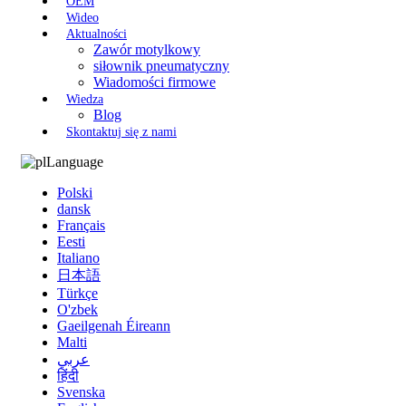
OEM
Wideo
Aktualności
Zawór motylkowy
siłownik pneumatyczny
Wiadomości firmowe
Wiedza
Blog
Skontaktuj się z nami
Language
Polski
dansk
Français
Eesti
Italiano
日本語
Türkçe
O'zbek
Gaeilgenah Éireann
Malti
عربي
हिंदी
Svenska