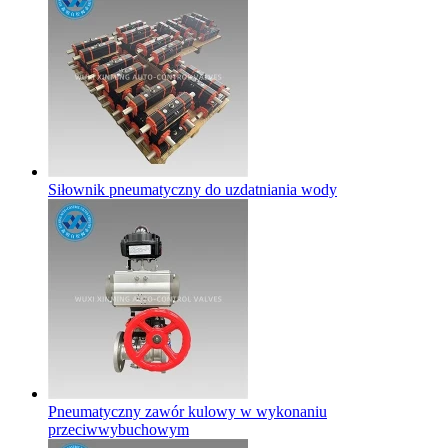
Siłownik pneumatyczny do uzdatniania wody
Pneumatyczny zawór kulowy w wykonaniu
przeciwwybuchowym