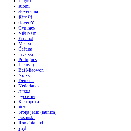
English
suomi
slovenčina
한국어
slovenščina
Cymraeg
Việt Nam
Español
Melayu
Čeština
hrvatski
Português
Lietuvių
Bai Miaowen
Norsk
Deutsch
Nederlands
עברית
русский
Български
বাংলা
Srbija jezik (latinica)
bosanski
România limbi
اردو