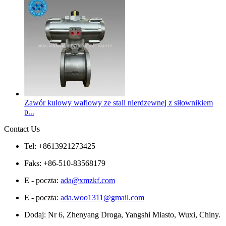
Zawór kulowy waflowy ze stali nierdzewnej z siłownikiem
p...
Contact Us
Tel: +8613921273425
Faks: +86-510-83568179
E - poczta:
ada@xmzkf.com
E - poczta:
ada.woo1311@gmail.com
Dodaj: Nr 6, Zhenyang Droga, Yangshi Miasto, Wuxi, Chiny.