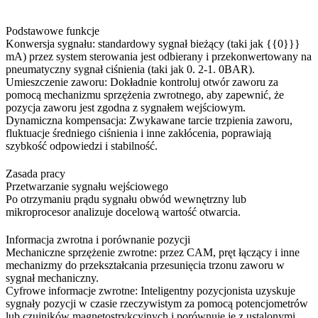
Podstawowe funkcje
Konwersja sygnału: standardowy sygnał bieżący (taki jak {{0}}}
mA) przez system sterowania jest odbierany i przekonwertowany na
pneumatyczny sygnał ciśnienia (taki jak 0. 2-1. 0BAR).
Umieszczenie zaworu: Dokładnie kontroluj otwór zaworu za
pomocą mechanizmu sprzężenia zwrotnego, aby zapewnić, że
pozycja zaworu jest zgodna z sygnałem wejściowym.
Dynamiczna kompensacja: Zwykawane tarcie trzpienia zaworu,
fluktuacje średniego ciśnienia i inne zakłócenia, poprawiają
szybkość odpowiedzi i stabilność.
Zasada pracy
Przetwarzanie sygnału wejściowego
Po otrzymaniu prądu sygnału obwód wewnętrzny lub
mikroprocesor analizuje docelową wartość otwarcia.
Informacja zwrotna i porównanie pozycji
Mechaniczne sprzężenie zwrotne: przez CAM, pręt łączący i inne
mechanizmy do przekształcania przesunięcia trzonu zaworu w
sygnał mechaniczny.
Cyfrowe informacje zwrotne: Inteligentny pozycjonista uzyskuje
sygnały pozycji w czasie rzeczywistym za pomocą potencjometrów
lub czujników magnetostrykcyjnych i porównuje je z ustalonymi