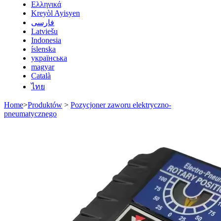
Ελληνικά
Kreyòl Ayisyen
فارسی
Latviešu
Indonesia
íslenska
українська
magyar
Català
ไทย
Home
>
Produktów
>
Pozycjoner zaworu elektryczno-
pneumatycznego