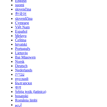
English
suomi
slovenčina
한국어
slovenščina
Cymraeg
Việt Nam
Español
Melayu
Čeština
hrvatski
Português
Lietuvių
Bai Miaowen
Norsk
Deutsch
Nederlands
עברית
русский
Български
বাংলা
Srbija jezik (latinica)
bosanski
România limbi
اردو