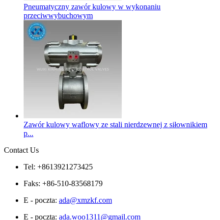
Pneumatyczny zawór kulowy w wykonaniu
przeciwwybuchowym
Zawór kulowy waflowy ze stali nierdzewnej z siłownikiem
p...
Contact Us
Tel: +8613921273425
Faks: +86-510-83568179
E - poczta:
ada@xmzkf.com
E - poczta:
ada.woo1311@gmail.com