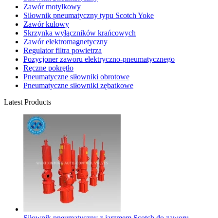
Zawór motylkowy
Siłownik pneumatyczny typu Scotch Yoke
Zawór kulowy
Skrzynka wyłączników krańcowych
Zawór elektromagnetyczny
Regulator filtra powietrza
Pozycjoner zaworu elektryczno-pneumatycznego
Ręczne pokrętło
Pneumatyczne siłowniki obrotowe
Pneumatyczne siłowniki zębatkowe
Latest Products
Siłownik pneumatyczny z jarzmem Scotch do zaworu