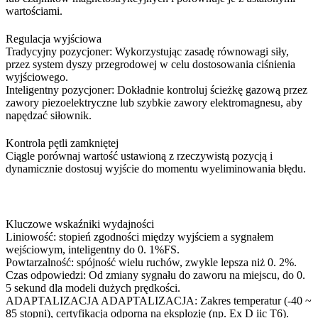
wartościami.
Regulacja wyjściowa
Tradycyjny pozycjoner: Wykorzystując zasadę równowagi siły,
przez system dyszy przegrodowej w celu dostosowania ciśnienia
wyjściowego.
Inteligentny pozycjoner: Dokładnie kontroluj ścieżkę gazową przez
zawory piezoelektryczne lub szybkie zawory elektromagnesu, aby
napędzać siłownik.
Kontrola pętli zamkniętej
Ciągle porównaj wartość ustawioną z rzeczywistą pozycją i
dynamicznie dostosuj wyjście do momentu wyeliminowania błędu.
Kluczowe wskaźniki wydajności
Liniowość: stopień zgodności między wyjściem a sygnałem
wejściowym, inteligentny do 0. 1%FS.
Powtarzalność: spójność wielu ruchów, zwykle lepsza niż 0. 2%.
Czas odpowiedzi: Od zmiany sygnału do zaworu na miejscu, do 0.
5 sekund dla modeli dużych prędkości.
ADAPTALIZACJA ADAPTALIZACJA: Zakres temperatur (-40 ~
85 stopni), certyfikacja odporna na eksplozję (np. Ex D iic T6).