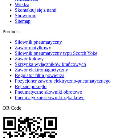
Wiedza
Skontaktuj się z nami
Showroom
Sitemap
Products
Siłownik pneumatyczny
Zawór motylkowy
Siłownik pneumatyczny typu Scotch Yoke
Zawór kulowy
Skrzynka wyłączników krańcowych
Zawór elektromagnetyczny
Regulator filtra powietrza
Pozycjoner zaworu elektryczno-pneumatycznego
Ręczne pokrętło
Pneumatyczne siłowniki obrotowe
Pneumatyczne siłowniki zębatkowe
QR Code