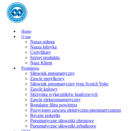
Home
O nas
Nasza usługa
Nasza fabryka
Certyfikaty
Sprzęt produktu
Nasz Klient
Produktów
Siłownik pneumatyczny
Zawór motylkowy
Siłownik pneumatyczny typu Scotch Yoke
Zawór kulowy
Skrzynka wyłączników krańcowych
Zawór elektromagnetyczny
Regulator filtra powietrza
Pozycjoner zaworu elektryczno-pneumatycznego
Ręczne pokrętło
Pneumatyczne siłowniki obrotowe
Pneumatyczne siłowniki zębatkowe