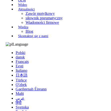
OEM
Wideo
Aktualności
Zawór motylkowy
siłownik pneumatyczny
Wiadomości firmowe
Wiedza
Blog
Skontaktuj się z nami
Language
Polski
dansk
Français
Eesti
Italiano
日本語
Türkçe
O'zbek
Gaeilgenah Éireann
Malti
عربي
हिंदी
Svenska