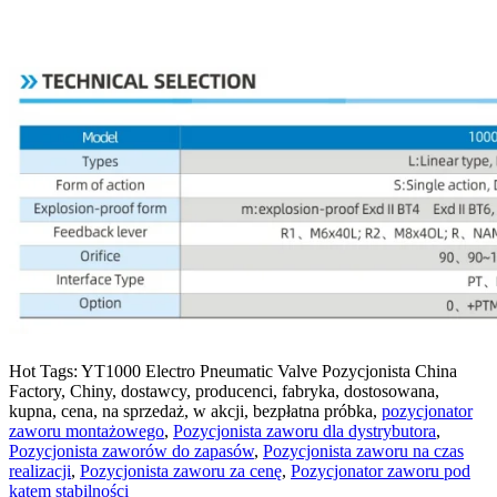
Hot Tags: YT1000 Electro Pneumatic Valve Pozycjonista China
Factory, Chiny, dostawcy, producenci, fabryka, dostosowana,
kupna, cena, na sprzedaż, w akcji, bezpłatna próbka,
pozycjonator
zaworu montażowego
,
Pozycjonista zaworu dla dystrybutora
,
Pozycjonista zaworów do zapasów
,
Pozycjonista zaworu na czas
realizacji
,
Pozycjonista zaworu za cenę
,
Pozycjonator zaworu pod
kątem stabilności