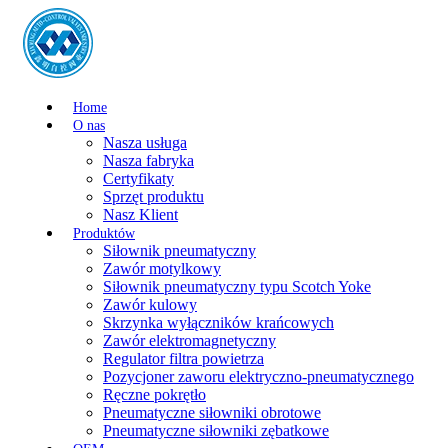
Home
O nas
Nasza usługa
Nasza fabryka
Certyfikaty
Sprzęt produktu
Nasz Klient
Produktów
Siłownik pneumatyczny
Zawór motylkowy
Siłownik pneumatyczny typu Scotch Yoke
Zawór kulowy
Skrzynka wyłączników krańcowych
Zawór elektromagnetyczny
Regulator filtra powietrza
Pozycjoner zaworu elektryczno-pneumatycznego
Ręczne pokrętło
Pneumatyczne siłowniki obrotowe
Pneumatyczne siłowniki zębatkowe