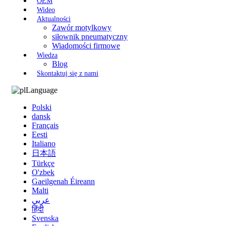
OEM
Wideo
Aktualności
Zawór motylkowy
siłownik pneumatyczny
Wiadomości firmowe
Wiedza
Blog
Skontaktuj się z nami
Language
Polski
dansk
Français
Eesti
Italiano
日本語
Türkçe
O'zbek
Gaeilgenah Éireann
Malti
عربي
हिंदी
Svenska