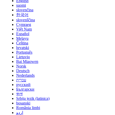
English
suomi
slovenčina
한국어
slovenščina
Cymraeg
Việt Nam
Español
Melayu
Čeština
hrvatski
Português
Lietuvių
Bai Miaowen
Norsk
Deutsch
Nederlands
עברית
русский
Български
বাংলা
Srbija jezik (latinica)
bosanski
România limbi
اردو