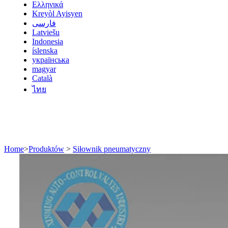
Ελληνικά
Kreyòl Ayisyen
فارسی
Latviešu
Indonesia
íslenska
українська
magyar
Català
ไทย
Home
>
Produktów
>
Siłownik pneumatyczny