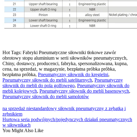
Hot Tags: Fabryki Pneumatyczne siłowniki tłokowe zawór
obrotowy stopu aluminium w serii siłowników pneumatycznych,
Chiny, dostawcy, producenci, fabryka, spersonalizowana, kupna,
cena, na sprzedaż, w magazynie, bezpłatna próbka próbka,
bezpłatna próbka,
Pneumatyczny siłownik do kręgielni
,
Pneumatyczny siłownik do mebli satelitarnych
,
Pneumatyczny
siłownik do mebli do pola golfowego
,
Pneumatyczny siłownik do
mebli kolejowych
,
Pneumatyczny siłownik do mebli basenowych
,
Pneumatyczny siłownik do mebli samolotów
na sprzedaż niestandardowy siłownik pneumatyczny z zębatką i
zębnikiem
Hurtowa seria podwójnych/pojedynczych działań pneumatycznych
w siłownikach
You Might Also Like