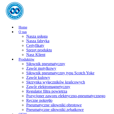
Home
O nas
Nasza usługa
Nasza fabryka
Certyfikaty
Sprzęt produktu
Nasz Klient
Produktów
Siłownik pneumatyczny
Zawór motylkowy
Siłownik pneumatyczny typu Scotch Yoke
Zawór kulowy
Skrzynka wyłączników krańcowych
Zawór elektromagnetyczny
Regulator filtra powietrza
Pozycjoner zaworu elektryczno-pneumatycznego
Ręczne pokrętło
Pneumatyczne siłowniki obrotowe
Pneumatyczne siłowniki zębatkowe