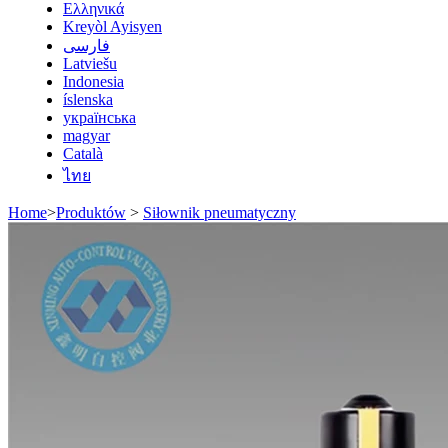
Ελληνικά
Kreyòl Ayisyen
فارسی
Latviešu
Indonesia
íslenska
українська
magyar
Català
ไทย
Home
>
Produktów
>
Siłownik pneumatyczny