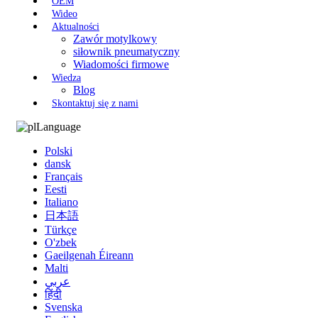
OEM
Wideo
Aktualności
Zawór motylkowy
siłownik pneumatyczny
Wiadomości firmowe
Wiedza
Blog
Skontaktuj się z nami
Language
Polski
dansk
Français
Eesti
Italiano
日本語
Türkçe
O'zbek
Gaeilgenah Éireann
Malti
عربي
हिंदी
Svenska