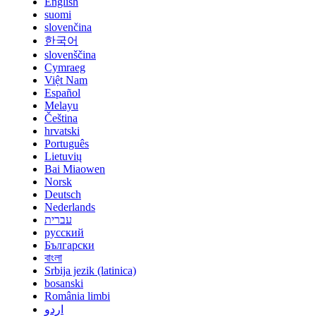
English
suomi
slovenčina
한국어
slovenščina
Cymraeg
Việt Nam
Español
Melayu
Čeština
hrvatski
Português
Lietuvių
Bai Miaowen
Norsk
Deutsch
Nederlands
עברית
русский
Български
বাংলা
Srbija jezik (latinica)
bosanski
România limbi
اردو