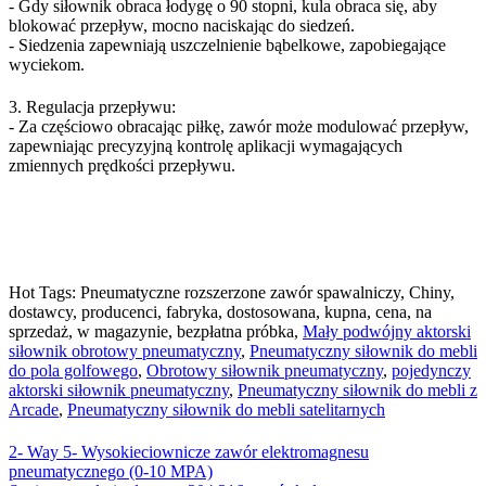
- Gdy siłownik obraca łodygę o 90 stopni, kula obraca się, aby
blokować przepływ, mocno naciskając do siedzeń.
- Siedzenia zapewniają uszczelnienie bąbelkowe, zapobiegające
wyciekom.
3. Regulacja przepływu:
- Za częściowo obracając piłkę, zawór może modulować przepływ,
zapewniając precyzyjną kontrolę aplikacji wymagających
zmiennych prędkości przepływu.
Hot Tags: Pneumatyczne rozszerzone zawór spawalniczy, Chiny,
dostawcy, producenci, fabryka, dostosowana, kupna, cena, na
sprzedaż, w magazynie, bezpłatna próbka,
Mały podwójny aktorski
siłownik obrotowy pneumatyczny
,
Pneumatyczny siłownik do mebli
do pola golfowego
,
Obrotowy siłownik pneumatyczny
,
pojedynczy
aktorski siłownik pneumatyczny
,
Pneumatyczny siłownik do mebli z
Arcade
,
Pneumatyczny siłownik do mebli satelitarnych
2- Way 5- Wysokieciownicze zawór elektromagnesu
pneumatycznego (0-10 MPA)