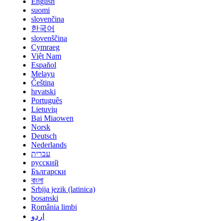
English
suomi
slovenčina
한국어
slovenščina
Cymraeg
Việt Nam
Español
Melayu
Čeština
hrvatski
Português
Lietuvių
Bai Miaowen
Norsk
Deutsch
Nederlands
עברית
русский
Български
বাংলা
Srbija jezik (latinica)
bosanski
România limbi
اردو