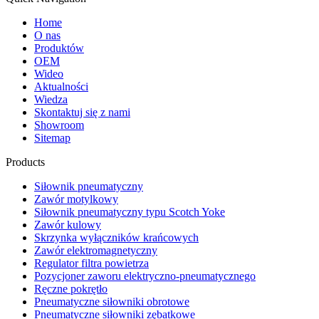
Home
O nas
Produktów
OEM
Wideo
Aktualności
Wiedza
Skontaktuj się z nami
Showroom
Sitemap
Products
Siłownik pneumatyczny
Zawór motylkowy
Siłownik pneumatyczny typu Scotch Yoke
Zawór kulowy
Skrzynka wyłączników krańcowych
Zawór elektromagnetyczny
Regulator filtra powietrza
Pozycjoner zaworu elektryczno-pneumatycznego
Ręczne pokrętło
Pneumatyczne siłowniki obrotowe
Pneumatyczne siłowniki zębatkowe