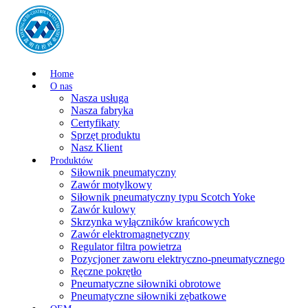
Home
O nas
Nasza usługa
Nasza fabryka
Certyfikaty
Sprzęt produktu
Nasz Klient
Produktów
Siłownik pneumatyczny
Zawór motylkowy
Siłownik pneumatyczny typu Scotch Yoke
Zawór kulowy
Skrzynka wyłączników krańcowych
Zawór elektromagnetyczny
Regulator filtra powietrza
Pozycjoner zaworu elektryczno-pneumatycznego
Ręczne pokrętło
Pneumatyczne siłowniki obrotowe
Pneumatyczne siłowniki zębatkowe