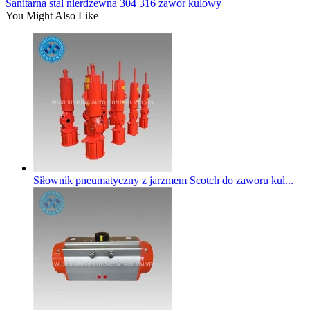
Sanitarna stal nierdzewna 304 316 zawór kulowy
You Might Also Like
Siłownik pneumatyczny z jarzmem Scotch do zaworu kul...