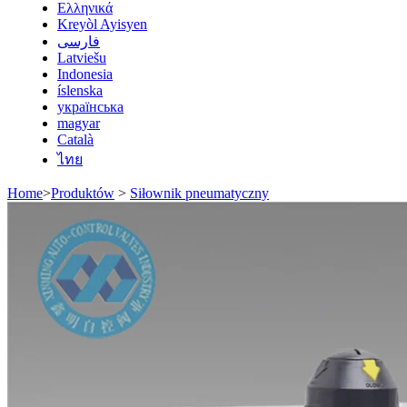
Ελληνικά
Kreyòl Ayisyen
فارسی
Latviešu
Indonesia
íslenska
українська
magyar
Català
ไทย
Home
>
Produktów
>
Siłownik pneumatyczny