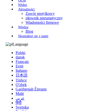
OEM
Wideo
Aktualności
Zawór motylkowy
siłownik pneumatyczny
Wiadomości firmowe
Wiedza
Blog
Skontaktuj się z nami
Language
Polski
dansk
Français
Eesti
Italiano
日本語
Türkçe
O'zbek
Gaeilgenah Éireann
Malti
عربي
हिंदी
Svenska