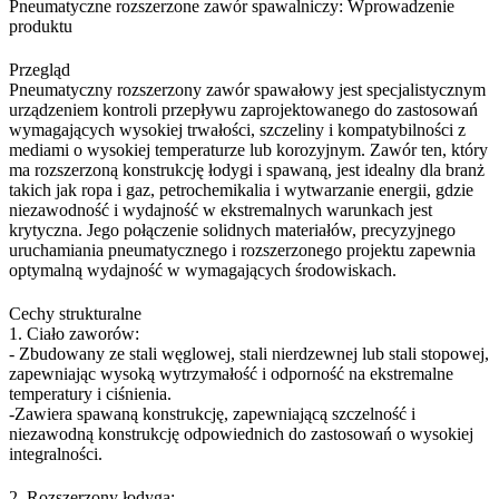
Pneumatyczne rozszerzone zawór spawalniczy: Wprowadzenie
produktu
Przegląd
Pneumatyczny rozszerzony zawór spawałowy jest specjalistycznym
urządzeniem kontroli przepływu zaprojektowanego do zastosowań
wymagających wysokiej trwałości, szczeliny i kompatybilności z
mediami o wysokiej temperaturze lub korozyjnym. Zawór ten, który
ma rozszerzoną konstrukcję łodygi i spawaną, jest idealny dla branż
takich jak ropa i gaz, petrochemikalia i wytwarzanie energii, gdzie
niezawodność i wydajność w ekstremalnych warunkach jest
krytyczna. Jego połączenie solidnych materiałów, precyzyjnego
uruchamiania pneumatycznego i rozszerzonego projektu zapewnia
optymalną wydajność w wymagających środowiskach.
Cechy strukturalne
1. Ciało zaworów:
- Zbudowany ze stali węglowej, stali nierdzewnej lub stali stopowej,
zapewniając wysoką wytrzymałość i odporność na ekstremalne
temperatury i ciśnienia.
-Zawiera spawaną konstrukcję, zapewniającą szczelność i
niezawodną konstrukcję odpowiednich do zastosowań o wysokiej
integralności.
2. Rozszerzony łodyga: