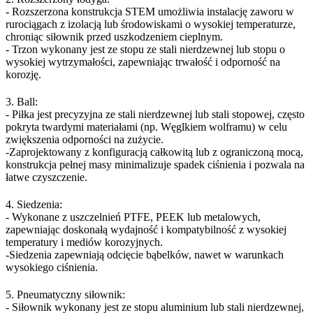
- Rozszerzona konstrukcja STEM umożliwia instalację zaworu w
rurociągach z izolacją lub środowiskami o wysokiej temperaturze,
chroniąc siłownik przed uszkodzeniem cieplnym.
- Trzon wykonany jest ze stopu ze stali nierdzewnej lub stopu o
wysokiej wytrzymałości, zapewniając trwałość i odporność na
korozję.
3. Ball:
- Piłka jest precyzyjna ze stali nierdzewnej lub stali stopowej, często
pokryta twardymi materiałami (np. Węglkiem wolframu) w celu
zwiększenia odporności na zużycie.
-Zaprojektowany z konfiguracją całkowitą lub z ograniczoną mocą,
konstrukcja pełnej masy minimalizuje spadek ciśnienia i pozwala na
łatwe czyszczenie.
4. Siedzenia:
- Wykonane z uszczelnień PTFE, PEEK lub metalowych,
zapewniając doskonałą wydajność i kompatybilność z wysokiej
temperatury i mediów korozyjnych.
-Siedzenia zapewniają odcięcie bąbelków, nawet w warunkach
wysokiego ciśnienia.
5. Pneumatyczny siłownik:
- Siłownik wykonany jest ze stopu aluminium lub stali nierdzewnej,