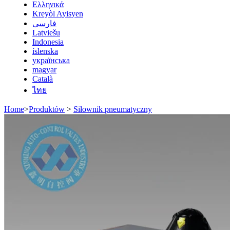
Ελληνικά
Kreyòl Ayisyen
فارسی
Latviešu
Indonesia
íslenska
українська
magyar
Català
ไทย
Home
>
Produktów
>
Siłownik pneumatyczny