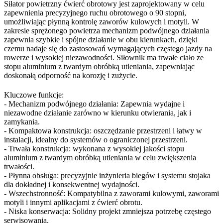
Siłator powietrzny ćwierć obrotowy jest zaprojektowany w celu
zapewnienia precyzyjnego ruchu obrotowego o 90 stopni,
umożliwiając płynną kontrolę zaworów kulowych i motyli. W
zakresie sprężonego powietrza mechanizm podwójnego działania
zapewnia szybkie i spójne działanie w obu kierunkach, dzięki
czemu nadaje się do zastosowań wymagających częstego jazdy na
rowerze i wysokiej niezawodności. Siłownik ma trwałe ciało ze
stopu aluminium z twardym obróbką utleniania, zapewniając
doskonałą odporność na korozję i zużycie.
Kluczowe funkcje:
- Mechanizm podwójnego działania: Zapewnia wydajne i
niezawodne działanie zarówno w kierunku otwierania, jak i
zamykania.
- Kompaktowa konstrukcja: oszczędzanie przestrzeni i łatwy w
instalacji, idealny do systemów o ograniczonej przestrzeni.
- Trwała konstrukcja: wykonana z wysokiej jakości stopu
aluminium z twardym obróbką utleniania w celu zwiększenia
trwałości.
- Płynna obsługa: precyzyjnie inżynieria biegów i systemu stojaka
dla dokładnej i konsekwentnej wydajności.
- Wszechstronność: Kompatybilna z zaworami kulowymi, zaworami
motyli i innymi aplikacjami z ćwierć obrotu.
- Niska konserwacja: Solidny projekt zmniejsza potrzebę częstego
serwisowania.