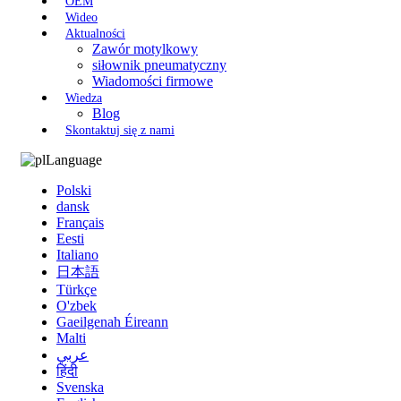
OEM
Wideo
Aktualności
Zawór motylkowy
siłownik pneumatyczny
Wiadomości firmowe
Wiedza
Blog
Skontaktuj się z nami
Language
Polski
dansk
Français
Eesti
Italiano
日本語
Türkçe
O'zbek
Gaeilgenah Éireann
Malti
عربي
हिंदी
Svenska