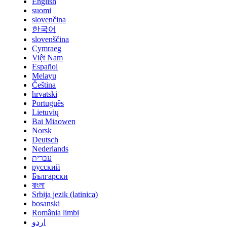
English
suomi
slovenčina
한국어
slovenščina
Cymraeg
Việt Nam
Español
Melayu
Čeština
hrvatski
Português
Lietuvių
Bai Miaowen
Norsk
Deutsch
Nederlands
עברית
русский
Български
বাংলা
Srbija jezik (latinica)
bosanski
România limbi
اردو