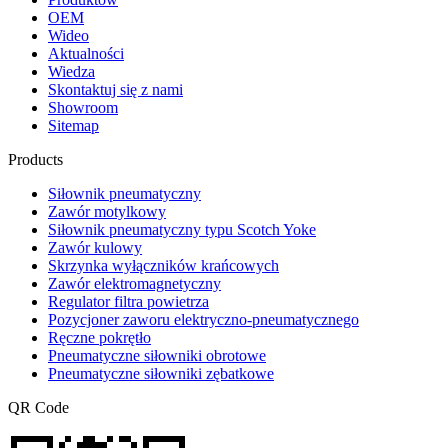
OEM
Wideo
Aktualności
Wiedza
Skontaktuj się z nami
Showroom
Sitemap
Products
Siłownik pneumatyczny
Zawór motylkowy
Siłownik pneumatyczny typu Scotch Yoke
Zawór kulowy
Skrzynka wyłączników krańcowych
Zawór elektromagnetyczny
Regulator filtra powietrza
Pozycjoner zaworu elektryczno-pneumatycznego
Ręczne pokrętło
Pneumatyczne siłowniki obrotowe
Pneumatyczne siłowniki zębatkowe
QR Code