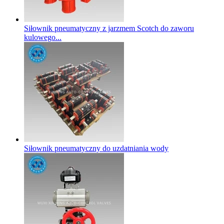
Siłownik pneumatyczny z jarzmem Scotch do zaworu
kulowego...
Siłownik pneumatyczny do uzdatniania wody