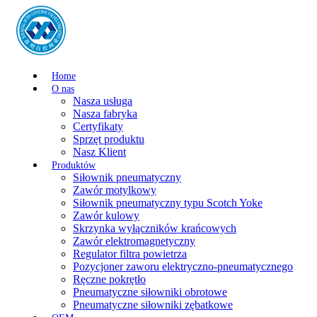
Home
O nas
Nasza usługa
Nasza fabryka
Certyfikaty
Sprzęt produktu
Nasz Klient
Produktów
Siłownik pneumatyczny
Zawór motylkowy
Siłownik pneumatyczny typu Scotch Yoke
Zawór kulowy
Skrzynka wyłączników krańcowych
Zawór elektromagnetyczny
Regulator filtra powietrza
Pozycjoner zaworu elektryczno-pneumatycznego
Ręczne pokrętło
Pneumatyczne siłowniki obrotowe
Pneumatyczne siłowniki zębatkowe