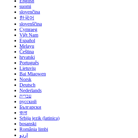
English
suomi
slovenčina
한국어
slovenščina
Cymraeg
Việt Nam
Español
Melayu
Čeština
hrvatski
Português
Lietuvių
Bai Miaowen
Norsk
Deutsch
Nederlands
עברית
русский
Български
বাংলা
Srbija jezik (latinica)
bosanski
România limbi
اردو