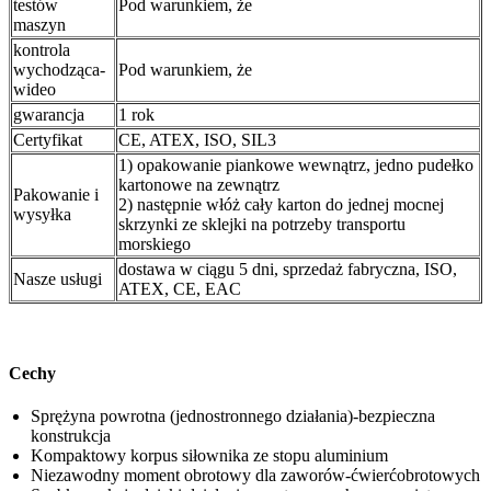
testów
Pod warunkiem, że
maszyn
kontrola
wychodząca-
Pod warunkiem, że
wideo
gwarancja
1 rok
Certyfikat
CE, ATEX, ISO, SIL3
1) opakowanie piankowe wewnątrz, jedno pudełko
kartonowe na zewnątrz
Pakowanie i
2) następnie włóż cały karton do jednej mocnej
wysyłka
skrzynki ze sklejki na potrzeby transportu
morskiego
dostawa w ciągu 5 dni, sprzedaż fabryczna, ISO,
Nasze usługi
ATEX, CE, EAC
Cechy
Sprężyna powrotna (jednostronnego działania)-bezpieczna
konstrukcja
Kompaktowy korpus siłownika ze stopu aluminium
Niezawodny moment obrotowy dla zaworów-ćwierćobrotowych