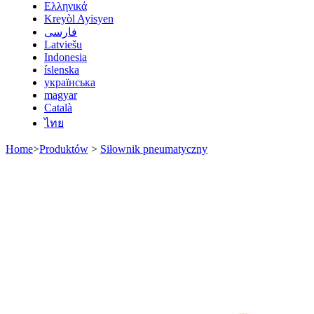
Ελληνικά
Kreyòl Ayisyen
فارسی
Latviešu
Indonesia
íslenska
українська
magyar
Català
ไทย
Home
>
Produktów
>
Siłownik pneumatyczny