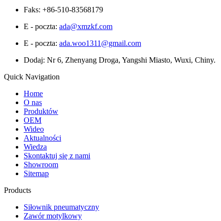
Faks: +86-510-83568179
E - poczta:
ada@xmzkf.com
E - poczta:
ada.woo1311@gmail.com
Dodaj: Nr 6, Zhenyang Droga, Yangshi Miasto, Wuxi, Chiny.
Quick Navigation
Home
O nas
Produktów
OEM
Wideo
Aktualności
Wiedza
Skontaktuj się z nami
Showroom
Sitemap
Products
Siłownik pneumatyczny
Zawór motylkowy