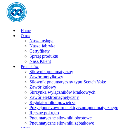
Home
O nas
Nasza usługa
Nasza fabryka
Certyfikaty
Sprzęt produktu
Nasz Klient
Produktów
Siłownik pneumatyczny
Zawór motylkowy
Siłownik pneumatyczny typu Scotch Yoke
Zawór kulowy
Skrzynka wyłączników krańcowych
Zawór elektromagnetyczny
Regulator filtra powietrza
Pozycjoner zaworu elektryczno-pneumatycznego
Ręczne pokrętło
Pneumatyczne siłowniki obrotowe
Pneumatyczne siłowniki zębatkowe