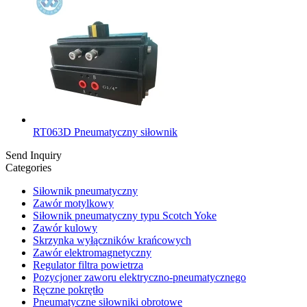
RT063D Pneumatyczny siłownik
Send Inquiry
Categories
Siłownik pneumatyczny
Zawór motylkowy
Siłownik pneumatyczny typu Scotch Yoke
Zawór kulowy
Skrzynka wyłączników krańcowych
Zawór elektromagnetyczny
Regulator filtra powietrza
Pozycjoner zaworu elektryczno-pneumatycznego
Ręczne pokrętło
Pneumatyczne siłowniki obrotowe