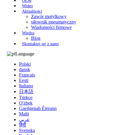
OEM
Wideo
Aktualności
Zawór motylkowy
siłownik pneumatyczny
Wiadomości firmowe
Wiedza
Blog
Skontaktuj się z nami
Language
Polski
dansk
Français
Eesti
Italiano
日本語
Türkçe
O'zbek
Gaeilgenah Éireann
Malti
عربي
हिंदी
Svenska