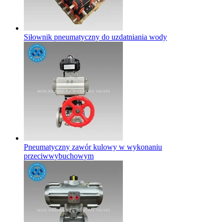
Siłownik pneumatyczny do uzdatniania wody
Pneumatyczny zawór kulowy w wykonaniu
przeciwwybuchowym