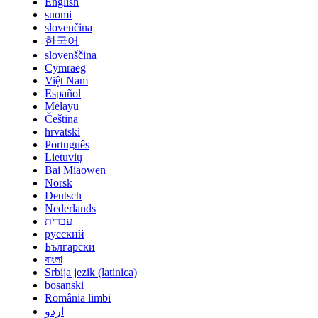
English
suomi
slovenčina
한국어
slovenščina
Cymraeg
Việt Nam
Español
Melayu
Čeština
hrvatski
Português
Lietuvių
Bai Miaowen
Norsk
Deutsch
Nederlands
עברית
русский
Български
বাংলা
Srbija jezik (latinica)
bosanski
România limbi
اردو