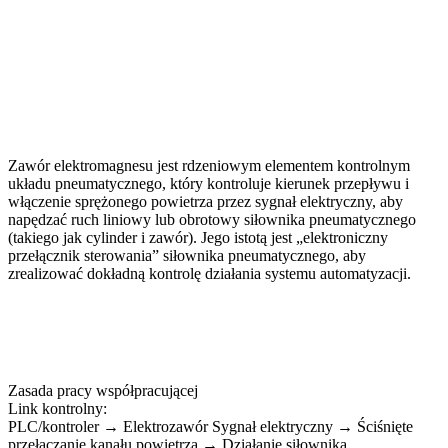
Zawór elektromagnesu jest rdzeniowym elementem kontrolnym
układu pneumatycznego, który kontroluje kierunek przepływu i
włączenie sprężonego powietrza przez sygnał elektryczny, aby
napędzać ruch liniowy lub obrotowy siłownika pneumatycznego
(takiego jak cylinder i zawór). Jego istotą jest „elektroniczny
przełącznik sterowania” siłownika pneumatycznego, aby
zrealizować dokładną kontrolę działania systemu automatyzacji.
Zasada pracy współpracującej
Link kontrolny:
PLC/kontroler → Elektrozawór Sygnał elektryczny → Ściśnięte
przełączanie kanału powietrza → Działanie siłownika