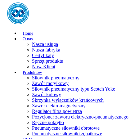
Home
O nas
Nasza usługa
Nasza fabryka
Certyfikaty
Sprzęt produktu
Nasz Klient
Produktów
Siłownik pneumatyczny
Zawór motylkowy
Siłownik pneumatyczny typu Scotch Yoke
Zawór kulowy
Skrzynka wyłączników krańcowych
Zawór elektromagnetyczny
Regulator filtra powietrza
Pozycjoner zaworu elektryczno-pneumatycznego
Ręczne pokrętło
Pneumatyczne siłowniki obrotowe
Pneumatyczne siłowniki zębatkowe