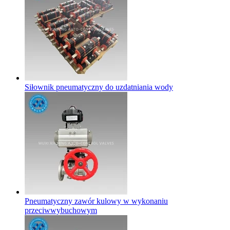
Siłownik pneumatyczny do uzdatniania wody
Pneumatyczny zawór kulowy w wykonaniu
przeciwwybuchowym