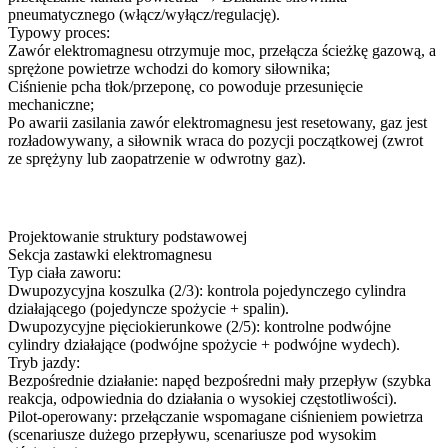
pneumatycznego (włącz/wyłącz/regulację).
Typowy proces:
Zawór elektromagnesu otrzymuje moc, przełącza ścieżkę gazową, a
sprężone powietrze wchodzi do komory siłownika;
Ciśnienie pcha tłok/przeponę, co powoduje przesunięcie
mechaniczne;
Po awarii zasilania zawór elektromagnesu jest resetowany, gaz jest
rozładowywany, a siłownik wraca do pozycji początkowej (zwrot
ze sprężyny lub zaopatrzenie w odwrotny gaz).
Projektowanie struktury podstawowej
Sekcja zastawki elektromagnesu
Typ ciała zaworu:
Dwupozycyjna koszulka (2/3): kontrola pojedynczego cylindra
działającego (pojedyncze spożycie + spalin).
Dwupozycyjne pięciokierunkowe (2/5): kontrolne podwójne
cylindry działające (podwójne spożycie + podwójne wydech).
Tryb jazdy:
Bezpośrednie działanie: napęd bezpośredni mały przepływ (szybka
reakcja, odpowiednia do działania o wysokiej częstotliwości).
Pilot-operowany: przełączanie wspomagane ciśnieniem powietrza
(scenariusze dużego przepływu, scenariusze pod wysokim