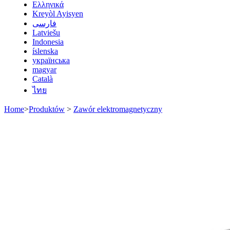
Ελληνικά
Kreyòl Ayisyen
فارسی
Latviešu
Indonesia
íslenska
українська
magyar
Català
ไทย
Home
>
Produktów
>
Zawór elektromagnetyczny