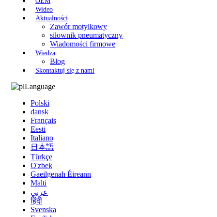
OEM
Wideo
Aktualności
Zawór motylkowy
siłownik pneumatyczny
Wiadomości firmowe
Wiedza
Blog
Skontaktuj się z nami
Language
Polski
dansk
Français
Eesti
Italiano
日本語
Türkçe
O'zbek
Gaeilgenah Éireann
Malti
عربي
हिंदी
Svenska