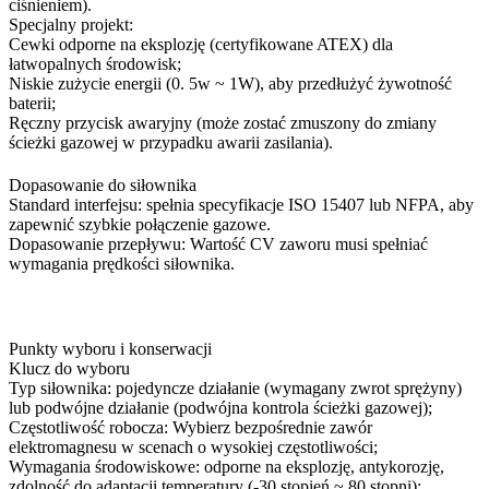
ciśnieniem).
Specjalny projekt:
Cewki odporne na eksplozję (certyfikowane ATEX) dla
łatwopalnych środowisk;
Niskie zużycie energii (0. 5w ~ 1W), aby przedłużyć żywotność
baterii;
Ręczny przycisk awaryjny (może zostać zmuszony do zmiany
ścieżki gazowej w przypadku awarii zasilania).
Dopasowanie do siłownika
Standard interfejsu: spełnia specyfikacje ISO 15407 lub NFPA, aby
zapewnić szybkie połączenie gazowe.
Dopasowanie przepływu: Wartość CV zaworu musi spełniać
wymagania prędkości siłownika.
Punkty wyboru i konserwacji
Klucz do wyboru
Typ siłownika: pojedyncze działanie (wymagany zwrot sprężyny)
lub podwójne działanie (podwójna kontrola ścieżki gazowej);
Częstotliwość robocza: Wybierz bezpośrednie zawór
elektromagnesu w scenach o wysokiej częstotliwości;
Wymagania środowiskowe: odporne na eksplozję, antykorozję,
zdolność do adaptacji temperatury (-30 stopień ~ 80 stopni);