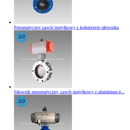
Pneumatyczny zawór motylkowy z kołnierzem siłownika
Siłownik pneumatyczny, zawór motylkowy z aluminium p...