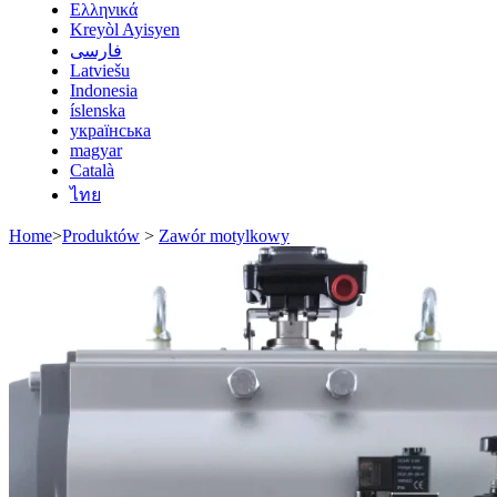
Ελληνικά
Kreyòl Ayisyen
فارسی
Latviešu
Indonesia
íslenska
українська
magyar
Català
ไทย
Home
>
Produktów
>
Zawór motylkowy