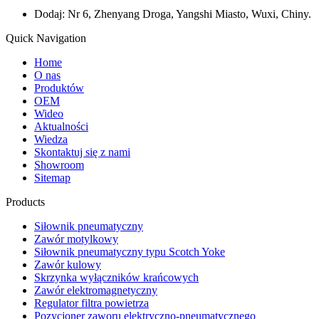
Dodaj: Nr 6, Zhenyang Droga, Yangshi Miasto, Wuxi, Chiny.
Quick Navigation
Home
O nas
Produktów
OEM
Wideo
Aktualności
Wiedza
Skontaktuj się z nami
Showroom
Sitemap
Products
Siłownik pneumatyczny
Zawór motylkowy
Siłownik pneumatyczny typu Scotch Yoke
Zawór kulowy
Skrzynka wyłączników krańcowych
Zawór elektromagnetyczny
Regulator filtra powietrza
Pozycjoner zaworu elektryczno-pneumatycznego