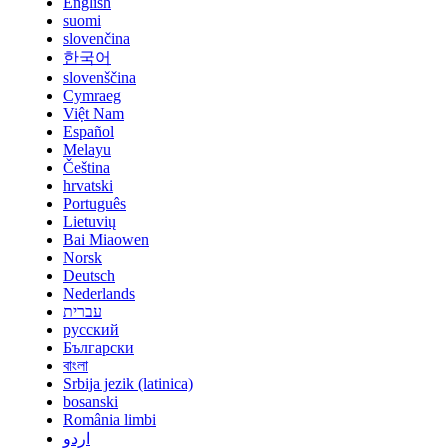
English
suomi
slovenčina
한국어
slovenščina
Cymraeg
Việt Nam
Español
Melayu
Čeština
hrvatski
Português
Lietuvių
Bai Miaowen
Norsk
Deutsch
Nederlands
עברית
русский
Български
বাংলা
Srbija jezik (latinica)
bosanski
România limbi
اردو