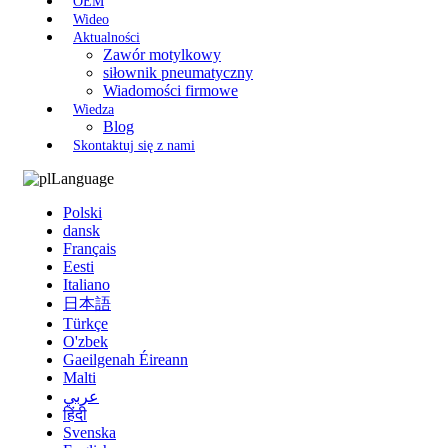
OEM
Wideo
Aktualności
Zawór motylkowy
siłownik pneumatyczny
Wiadomości firmowe
Wiedza
Blog
Skontaktuj się z nami
Language
Polski
dansk
Français
Eesti
Italiano
日本語
Türkçe
O'zbek
Gaeilgenah Éireann
Malti
عربي
हिंदी
Svenska