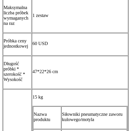
Maksymalna
liczba próbek
1 zestaw
wymaganych
na raz
Próbka ceny
60 USD
jednostkowej
Długość
próbki *
47*22*26 cm
szerokość *
Wysokość
15 kg
Nazwa
Siłowniki pneumatyczne zaworu
produktu
kulowego/motyla