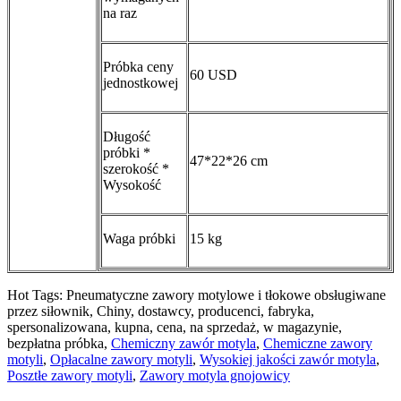
na raz
Próbka ceny
60 USD
jednostkowej
Długość
próbki *
47*22*26 cm
szerokość *
Wysokość
Waga próbki
15 kg
Hot Tags: Pneumatyczne zawory motylowe i tłokowe obsługiwane
przez siłownik, Chiny, dostawcy, producenci, fabryka,
spersonalizowana, kupna, cena, na sprzedaż, w magazynie,
bezpłatna próbka,
Chemiczny zawór motyla
,
Chemiczne zawory
motyli
,
Opłacalne zawory motyli
,
Wysokiej jakości zawór motyla
,
Posztłe zawory motyli
,
Zawory motyla gnojowicy