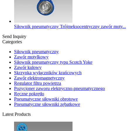
Siłownik pneumatyczny Trójmeksocentryczny zawór moty...
Send Inquiry
Categories
Siłownik pneumatyczny
Zawór motylkowy
Siłownik pneumatyczny typu Scotch Yoke
Zawór kulowy
Skrzynka wyłączników krańcowych
Zawór elektromagnetyczny
Regulator filtra powietrza
Pozycjoner zaworu elektryczno-pneumatycznego
Ręczne pokrętło
Pneumatyczne siłowniki obrotowe
Pneumatyczne siłowniki zębatkowe
Latest Products