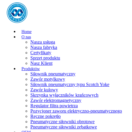
Home
O nas
Nasza usługa
Nasza fabryka
Certyfikaty
Sprzęt produktu
Nasz Klient
Produktów
Siłownik pneumatyczny
Zawór motylkowy
Siłownik pneumatyczny typu Scotch Yoke
Zawór kulowy
Skrzynka wyłączników krańcowych
Zawór elektromagnetyczny
Regulator filtra powietrza
Pozycjoner zaworu elektryczno-pneumatycznego
Ręczne pokrętło
Pneumatyczne siłowniki obrotowe
Pneumatyczne siłowniki zębatkowe