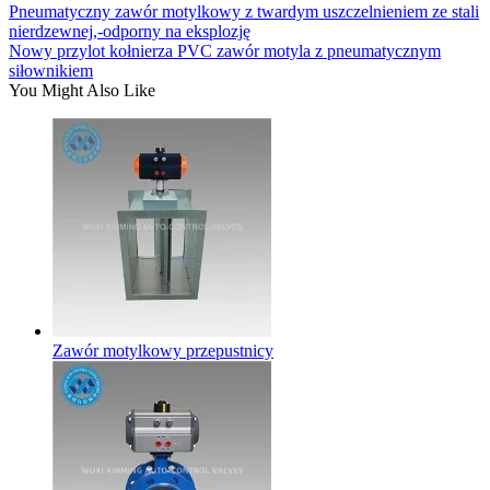
Pneumatyczny zawór motylkowy z twardym uszczelnieniem ze stali
nierdzewnej,-odporny na eksplozję
Nowy przylot kołnierza PVC zawór motyla z pneumatycznym
siłownikiem
You Might Also Like
Zawór motylkowy przepustnicy