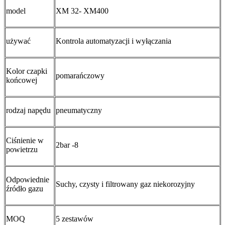
model
XM 32- XM400
używać
Kontrola automatyzacji i wyłączania
Kolor czapki
pomarańczowy
końcowej
rodzaj napędu
pneumatyczny
Ciśnienie w
2bar -8
powietrzu
Odpowiednie
Suchy, czysty i filtrowany gaz niekorozyjny
źródło gazu
MOQ
5 zestawów