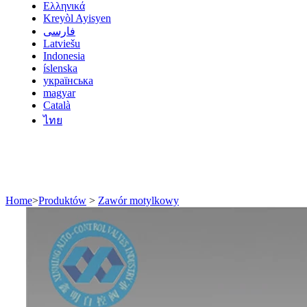
Ελληνικά
Kreyòl Ayisyen
فارسی
Latviešu
Indonesia
íslenska
українська
magyar
Català
ไทย
Home
>
Produktów
>
Zawór motylkowy