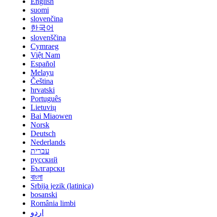
English
suomi
slovenčina
한국어
slovenščina
Cymraeg
Việt Nam
Español
Melayu
Čeština
hrvatski
Português
Lietuvių
Bai Miaowen
Norsk
Deutsch
Nederlands
עברית
русский
Български
বাংলা
Srbija jezik (latinica)
bosanski
România limbi
اردو