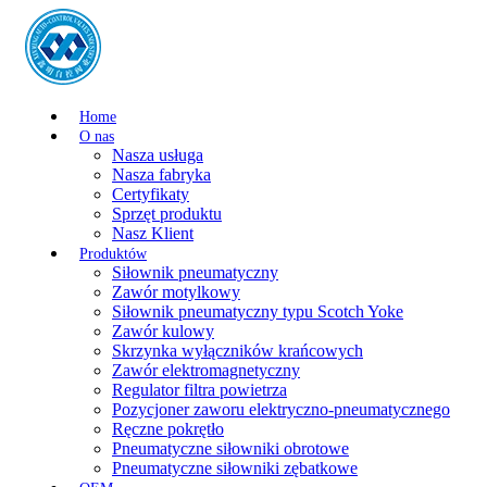
Home
O nas
Nasza usługa
Nasza fabryka
Certyfikaty
Sprzęt produktu
Nasz Klient
Produktów
Siłownik pneumatyczny
Zawór motylkowy
Siłownik pneumatyczny typu Scotch Yoke
Zawór kulowy
Skrzynka wyłączników krańcowych
Zawór elektromagnetyczny
Regulator filtra powietrza
Pozycjoner zaworu elektryczno-pneumatycznego
Ręczne pokrętło
Pneumatyczne siłowniki obrotowe
Pneumatyczne siłowniki zębatkowe