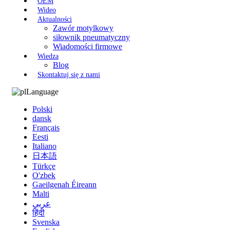
OEM
Wideo
Aktualności
Zawór motylkowy
siłownik pneumatyczny
Wiadomości firmowe
Wiedza
Blog
Skontaktuj się z nami
Language
Polski
dansk
Français
Eesti
Italiano
日本語
Türkçe
O'zbek
Gaeilgenah Éireann
Malti
عربي
हिंदी
Svenska