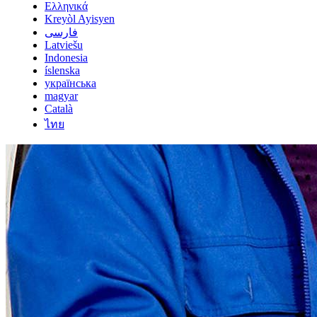
Ελληνικά
Kreyòl Ayisyen
فارسی
Latviešu
Indonesia
íslenska
українська
magyar
Català
ไทย