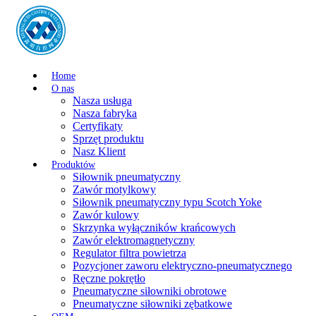
Home
O nas
Nasza usługa
Nasza fabryka
Certyfikaty
Sprzęt produktu
Nasz Klient
Produktów
Siłownik pneumatyczny
Zawór motylkowy
Siłownik pneumatyczny typu Scotch Yoke
Zawór kulowy
Skrzynka wyłączników krańcowych
Zawór elektromagnetyczny
Regulator filtra powietrza
Pozycjoner zaworu elektryczno-pneumatycznego
Ręczne pokrętło
Pneumatyczne siłowniki obrotowe
Pneumatyczne siłowniki zębatkowe