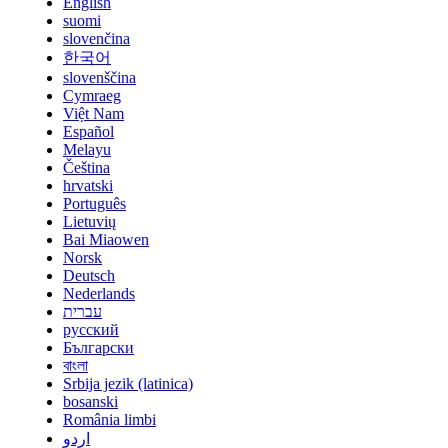
English
suomi
slovenčina
한국어
slovenščina
Cymraeg
Việt Nam
Español
Melayu
Čeština
hrvatski
Português
Lietuvių
Bai Miaowen
Norsk
Deutsch
Nederlands
עברית
русский
Български
বাংলা
Srbija jezik (latinica)
bosanski
România limbi
اردو