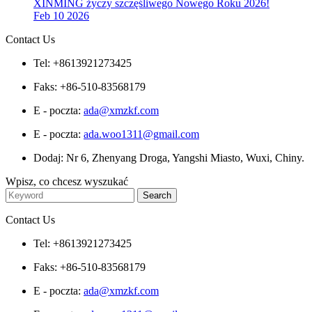
XINMING życzy szczęśliwego Nowego Roku 2026!
Feb 10 2026
Contact Us
Tel: +8613921273425
Faks: +86-510-83568179
E - poczta:
ada@xmzkf.com
E - poczta:
ada.woo1311@gmail.com
Dodaj: Nr 6, Zhenyang Droga, Yangshi Miasto, Wuxi, Chiny.
Wpisz, co chcesz wyszukać
Contact Us
Tel: +8613921273425
Faks: +86-510-83568179
E - poczta:
ada@xmzkf.com