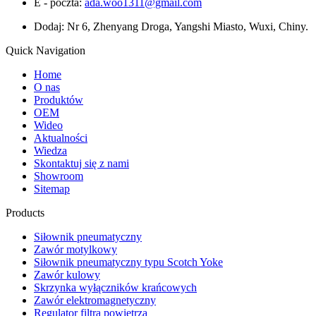
E - poczta:
ada.woo1311@gmail.com
Dodaj: Nr 6, Zhenyang Droga, Yangshi Miasto, Wuxi, Chiny.
Quick Navigation
Home
O nas
Produktów
OEM
Wideo
Aktualności
Wiedza
Skontaktuj się z nami
Showroom
Sitemap
Products
Siłownik pneumatyczny
Zawór motylkowy
Siłownik pneumatyczny typu Scotch Yoke
Zawór kulowy
Skrzynka wyłączników krańcowych
Zawór elektromagnetyczny
Regulator filtra powietrza