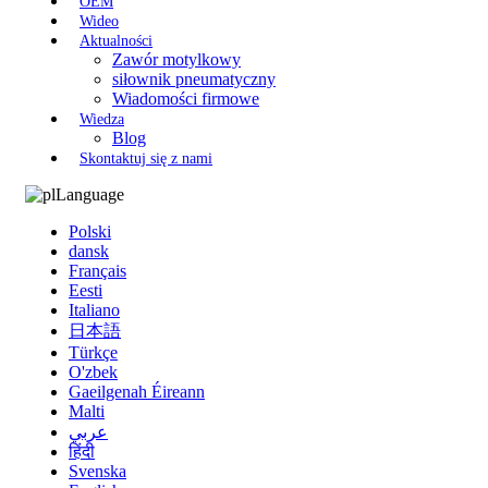
OEM
Wideo
Aktualności
Zawór motylkowy
siłownik pneumatyczny
Wiadomości firmowe
Wiedza
Blog
Skontaktuj się z nami
Language
Polski
dansk
Français
Eesti
Italiano
日本語
Türkçe
O'zbek
Gaeilgenah Éireann
Malti
عربي
हिंदी
Svenska