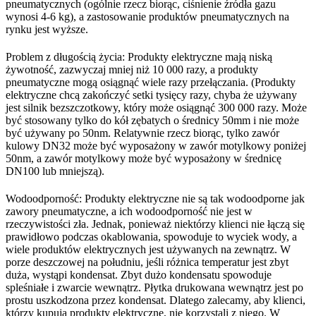
pneumatycznych (ogólnie rzecz biorąc, ciśnienie źródła gazu
wynosi 4-6 kg), a zastosowanie produktów pneumatycznych na
rynku jest wyższe.
Problem z długością życia: Produkty elektryczne mają niską
żywotność, zazwyczaj mniej niż 10 000 razy, a produkty
pneumatyczne mogą osiągnąć wiele razy przełączania. (Produkty
elektryczne chcą zakończyć setki tysięcy razy, chyba że używany
jest silnik bezszczotkowy, który może osiągnąć 300 000 razy. Może
być stosowany tylko do kół zębatych o średnicy 50mm i nie może
być używany po 50nm. Relatywnie rzecz biorąc, tylko zawór
kulowy DN32 może być wyposażony w zawór motylkowy poniżej
50nm, a zawór motylkowy może być wyposażony w średnicę
DN100 lub mniejszą).
Wodoodporność: Produkty elektryczne nie są tak wodoodporne jak
zawory pneumatyczne, a ich wodoodporność nie jest w
rzeczywistości zła. Jednak, ponieważ niektórzy klienci nie łączą się
prawidłowo podczas okablowania, spowoduje to wyciek wody, a
wiele produktów elektrycznych jest używanych na zewnątrz. W
porze deszczowej na południu, jeśli różnica temperatur jest zbyt
duża, wystąpi kondensat. Zbyt dużo kondensatu spowoduje
spleśniałe i zwarcie wewnątrz. Płytka drukowana wewnątrz jest po
prostu uszkodzona przez kondensat. Dlatego zalecamy, aby klienci,
którzy kupują produkty elektryczne, nie korzystali z niego. W