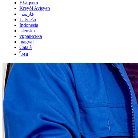
Ελληνικά
Kreyòl Ayisyen
فارسی
Latviešu
Indonesia
íslenska
українська
magyar
Català
ไทย