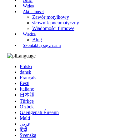
OEM
Wideo
Aktualności
Zawór motylkowy
siłownik pneumatyczny
Wiadomości firmowe
Wiedza
Blog
Skontaktuj się z nami
Language
Polski
dansk
Français
Eesti
Italiano
日本語
Türkçe
O'zbek
Gaeilgenah Éireann
Malti
عربي
हिंदी
Svenska