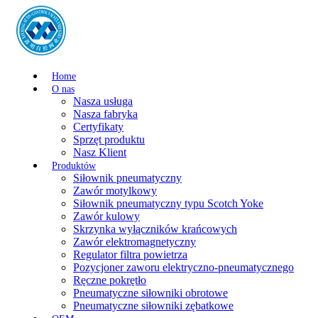
Home
O nas
Nasza usługa
Nasza fabryka
Certyfikaty
Sprzęt produktu
Nasz Klient
Produktów
Siłownik pneumatyczny
Zawór motylkowy
Siłownik pneumatyczny typu Scotch Yoke
Zawór kulowy
Skrzynka wyłączników krańcowych
Zawór elektromagnetyczny
Regulator filtra powietrza
Pozycjoner zaworu elektryczno-pneumatycznego
Ręczne pokrętło
Pneumatyczne siłowniki obrotowe
Pneumatyczne siłowniki zębatkowe