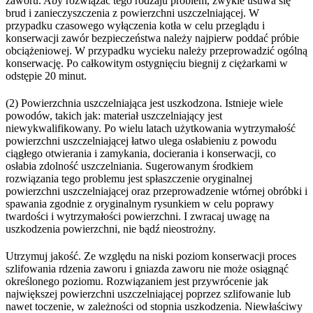
zaworu. Aby rozwiązać tego rodzaju problem, zwykle usuwa się
brud i zanieczyszczenia z powierzchni uszczelniającej. W
przypadku czasowego wyłączenia kotła w celu przeglądu i
konserwacji zawór bezpieczeństwa należy najpierw poddać próbie
obciążeniowej. W przypadku wycieku należy przeprowadzić ogólną
konserwację. Po całkowitym ostygnięciu biegnij z ciężarkami w
odstępie 20 minut.
(2) Powierzchnia uszczelniająca jest uszkodzona. Istnieje wiele
powodów, takich jak: materiał uszczelniający jest
niewykwalifikowany. Po wielu latach użytkowania wytrzymałość
powierzchni uszczelniającej łatwo ulega osłabieniu z powodu
ciągłego otwierania i zamykania, docierania i konserwacji, co
osłabia zdolność uszczelniania. Sugerowanym środkiem
rozwiązania tego problemu jest spłaszczenie oryginalnej
powierzchni uszczelniającej oraz przeprowadzenie wtórnej obróbki i
spawania zgodnie z oryginalnym rysunkiem w celu poprawy
twardości i wytrzymałości powierzchni. I zwracaj uwagę na
uszkodzenia powierzchni, nie bądź nieostrożny.
Utrzymuj jakość. Ze względu na niski poziom konserwacji proces
szlifowania rdzenia zaworu i gniazda zaworu nie może osiągnąć
określonego poziomu. Rozwiązaniem jest przywrócenie jak
największej powierzchni uszczelniającej poprzez szlifowanie lub
nawet toczenie, w zależności od stopnia uszkodzenia. Niewłaściwy