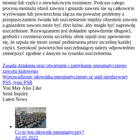
montaż lub części o niewłaściwym rozmiarze. Podczas całego
procesu montażu rdzeń zaworu i gniazdo zaworu nie są całkowicie
wyrównane lub powierzchnia złącza ma poważne problemy z
przepuszczaniem światła lub uszczelnienie między rdzeniem zaworu
a gniazdem zaworu może być zbyt luźne, aby mogło być naprawdę
uszczelnione. Rozwiązaniem jest dokładne sprawdzenie długości,
grubości i rozmieszczenia szczeliny obok szpuli oraz upewnienie
się, że szpula nie może zostać podniesiona przez szczelinę każdej
części. Szerokość powierzchni uszczelniającej należy odpowiednio
zmniejszyć zgodnie z danymi na rysunku uszczelnienia.
Zasada działania oraz otwieranie i zamykanie pneumatycznego
zaworu kulowego
Wprowadzenie siłownika pneumatycznego ze stali nierdzewnej
PSS, typu PSR
You May Also Like
Send Inquiry
Latest News
Co to jest siłownik pneumatyczny?
Jul 05 2022