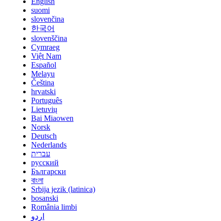
English
suomi
slovenčina
한국어
slovenščina
Cymraeg
Việt Nam
Español
Melayu
Čeština
hrvatski
Português
Lietuvių
Bai Miaowen
Norsk
Deutsch
Nederlands
עברית
русский
Български
বাংলা
Srbija jezik (latinica)
bosanski
România limbi
اردو