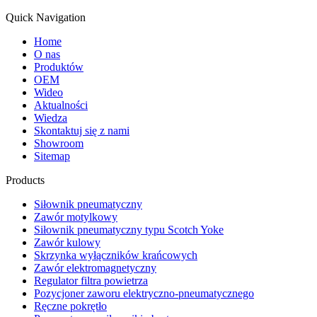
Quick Navigation
Home
O nas
Produktów
OEM
Wideo
Aktualności
Wiedza
Skontaktuj się z nami
Showroom
Sitemap
Products
Siłownik pneumatyczny
Zawór motylkowy
Siłownik pneumatyczny typu Scotch Yoke
Zawór kulowy
Skrzynka wyłączników krańcowych
Zawór elektromagnetyczny
Regulator filtra powietrza
Pozycjoner zaworu elektryczno-pneumatycznego
Ręczne pokrętło