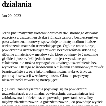
działania
Jan 20, 2023
Jeżeli pneumatyczny siłownik obrotowy dwustronnego działania
przecieka z uszczelnień dysku i gniazda zaworu bezpieczeństwa
poza zakres znamionowy, spowoduje to utratę medium i dalsze
uszkodzenie materiału uszczelniającego. Ogólnie rzecz biorąc,
powierzchnia uszczelniająca zaworu bezpieczeństwa składa się
głównie z materiałów metalowych, które powinny być możliwie
gładkie i płaskie. Jeśli jednak medium jest wyciskane pod
ciśnieniem, nie można wymagać całkowitego uszczelnienia bez
wycieków. Dlatego w środowisku o ciśnieniu znamionowym zawór
bezpieczeństwa z parą jako medium można wykryć tylko za
pomocą obserwacji wzrokowej i uszu. Główne przyczyny
nieszczelności zaworu są następujące:
(1) Brud i zanieczyszczenia pojawiają się na powierzchni
uszczelniającej, a oryginalna powierzchnia uszczelniająca jest
zablokowana i oddzielona, ​​co powoduje powstanie szczeliny
między rdzeniem zaworu a gniazdem zaworu, co powoduje wyciek