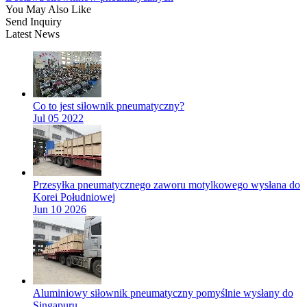
You May Also Like
Send Inquiry
Latest News
Co to jest siłownik pneumatyczny?
Jul 05 2022
Przesyłka pneumatycznego zaworu motylkowego wysłana do
Korei Południowej
Jun 10 2026
Aluminiowy siłownik pneumatyczny pomyślnie wysłany do
Singapuru