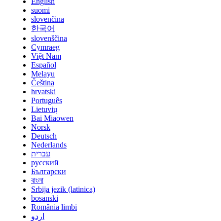
English
suomi
slovenčina
한국어
slovenščina
Cymraeg
Việt Nam
Español
Melayu
Čeština
hrvatski
Português
Lietuvių
Bai Miaowen
Norsk
Deutsch
Nederlands
עברית
русский
Български
বাংলা
Srbija jezik (latinica)
bosanski
România limbi
اردو