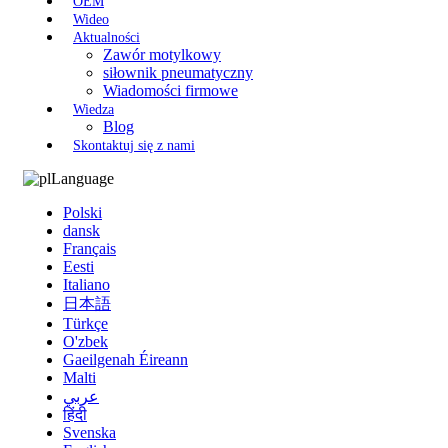
OEM
Wideo
Aktualności
Zawór motylkowy
siłownik pneumatyczny
Wiadomości firmowe
Wiedza
Blog
Skontaktuj się z nami
Language
Polski
dansk
Français
Eesti
Italiano
日本語
Türkçe
O'zbek
Gaeilgenah Éireann
Malti
عربي
हिंदी
Svenska