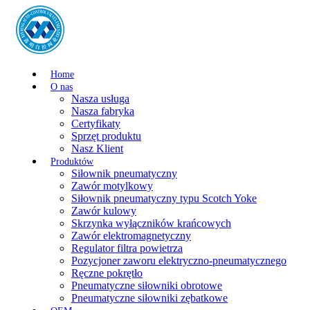
Home
O nas
Nasza usługa
Nasza fabryka
Certyfikaty
Sprzęt produktu
Nasz Klient
Produktów
Siłownik pneumatyczny
Zawór motylkowy
Siłownik pneumatyczny typu Scotch Yoke
Zawór kulowy
Skrzynka wyłączników krańcowych
Zawór elektromagnetyczny
Regulator filtra powietrza
Pozycjoner zaworu elektryczno-pneumatycznego
Ręczne pokrętło
Pneumatyczne siłowniki obrotowe
Pneumatyczne siłowniki zębatkowe