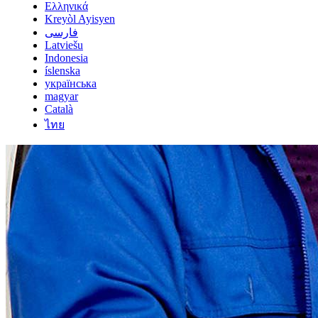
Ελληνικά
Kreyòl Ayisyen
فارسی
Latviešu
Indonesia
íslenska
українська
magyar
Català
ไทย