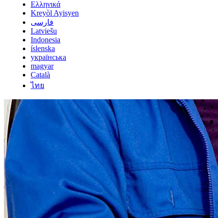
Ελληνικά
Kreyòl Ayisyen
فارسی
Latviešu
Indonesia
íslenska
українська
magyar
Català
ไทย