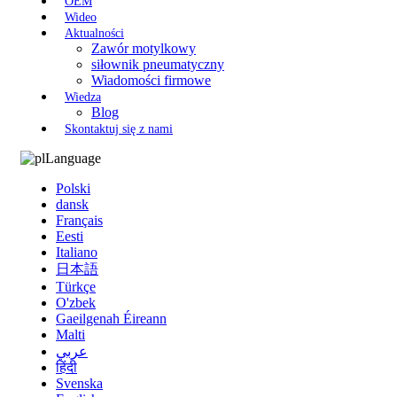
OEM
Wideo
Aktualności
Zawór motylkowy
siłownik pneumatyczny
Wiadomości firmowe
Wiedza
Blog
Skontaktuj się z nami
Language
Polski
dansk
Français
Eesti
Italiano
日本語
Türkçe
O'zbek
Gaeilgenah Éireann
Malti
عربي
हिंदी
Svenska