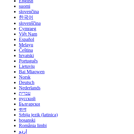
English
suomi
slovenčina
한국어
slovenščina
Cymraeg
Việt Nam
Español
Melayu
Čeština
hrvatski
Português
Lietuvių
Bai Miaowen
Norsk
Deutsch
Nederlands
עברית
русский
Български
বাংলা
Srbija jezik (latinica)
bosanski
România limbi
اردو