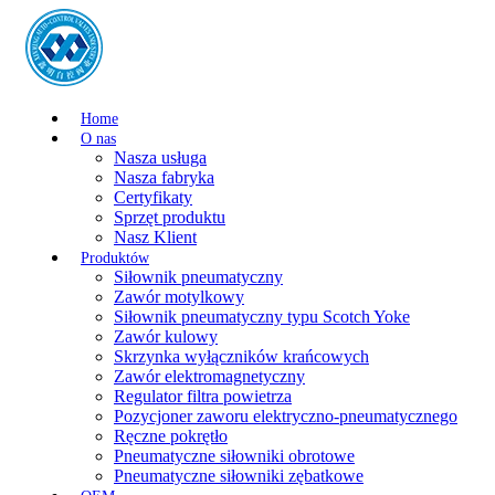
Home
O nas
Nasza usługa
Nasza fabryka
Certyfikaty
Sprzęt produktu
Nasz Klient
Produktów
Siłownik pneumatyczny
Zawór motylkowy
Siłownik pneumatyczny typu Scotch Yoke
Zawór kulowy
Skrzynka wyłączników krańcowych
Zawór elektromagnetyczny
Regulator filtra powietrza
Pozycjoner zaworu elektryczno-pneumatycznego
Ręczne pokrętło
Pneumatyczne siłowniki obrotowe
Pneumatyczne siłowniki zębatkowe