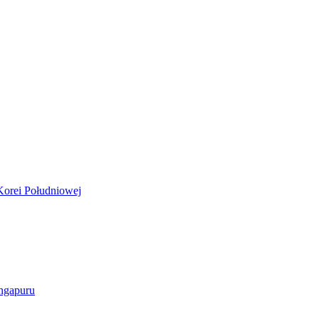
orei Południowej
ngapuru