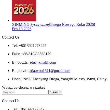
XINMING życzy szczęśliwego Nowego Roku 2026!
Feb 10 2026
Contact Us
Tel: +8613921273425
Faks: +86-510-83568179
E - poczta:
ada@xmzkf.com
E - poczta:
ada.woo1311@gmail.com
Dodaj: Nr 6, Zhenyang Droga, Yangshi Miasto, Wuxi, Chiny.
Wpisz, co chcesz wyszukać
Contact Us
Tel: +8613921273425