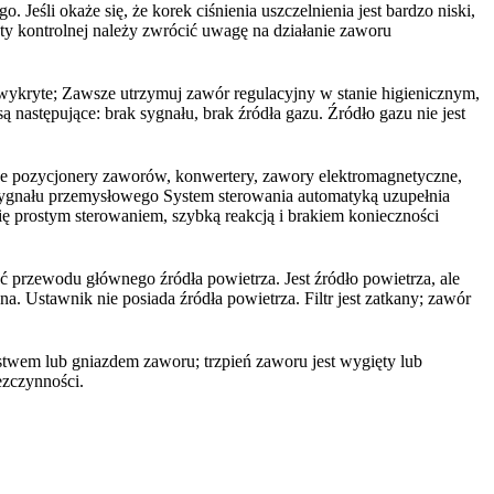
 Jeśli okaże się, że korek ciśnienia uszczelnienia jest bardzo niski,
zyty kontrolnej należy zwrócić uwagę na działanie zaworu
wykryte; Zawsze utrzymuj zawór regulacyjny w stanie higienicznym,
ą następujące: brak sygnału, brak źródła gazu. Źródło gazu nie jest
czne pozycjonery zaworów, konwertery, zawory elektromagnetyczne,
u sygnału przemysłowego System sterowania automatyką uzupełnia
się prostym sterowaniem, szybką reakcją i brakiem konieczności
ć przewodu głównego źródła powietrza. Jest źródło powietrza, ale
na. Ustawnik nie posiada źródła powietrza. Filtr jest zatkany; zawór
stwem lub gniazdem zaworu; trzpień zaworu jest wygięty lub
ezczynności.