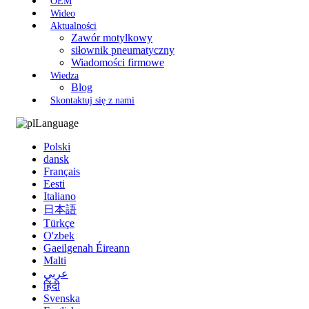
OEM
Wideo
Aktualności
Zawór motylkowy
siłownik pneumatyczny
Wiadomości firmowe
Wiedza
Blog
Skontaktuj się z nami
Language
Polski
dansk
Français
Eesti
Italiano
日本語
Türkçe
O'zbek
Gaeilgenah Éireann
Malti
عربي
हिंदी
Svenska