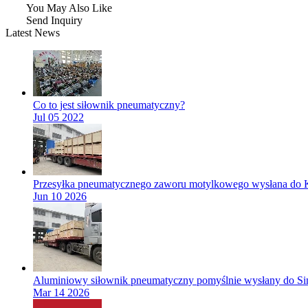
You May Also Like
Send Inquiry
Latest News
Co to jest siłownik pneumatyczny?
Jul 05 2022
Przesyłka pneumatycznego zaworu motylkowego wysłana do K
Jun 10 2026
Aluminiowy siłownik pneumatyczny pomyślnie wysłany do Si
Mar 14 2026