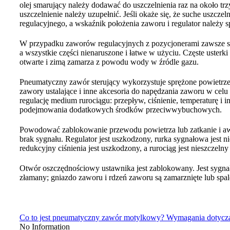
olej smarujący należy dodawać do uszczelnienia raz na około trzy
uszczelnienie należy uzupełnić. Jeśli okaże się, że suche uszcz
regulacyjnego, a wskaźnik położenia zaworu i regulator należy s
W przypadku zaworów regulacyjnych z pozycjonerami zawsze spra
a wszystkie części nienaruszone i łatwe w użyciu. Częste usterki
otwarte i zimą zamarza z powodu wody w źródle gazu.
Pneumatyczny zawór sterujący wykorzystuje sprężone powietrze 
zawory ustalające i inne akcesoria do napędzania zaworu w cel
regulację medium rurociągu: przepływ, ciśnienie, temperaturę i 
podejmowania dodatkowych środków przeciwwybuchowych.
Powodować zablokowanie przewodu powietrza lub zatkanie i awari
brak sygnału. Regulator jest uszkodzony, rurka sygnałowa jest ni
redukcyjny ciśnienia jest uszkodzony, a rurociąg jest nieszczeln
Otwór oszczędnościowy ustawnika jest zablokowany. Jest sygnał
złamany; gniazdo zaworu i rdzeń zaworu są zamarznięte lub spa
Co to jest pneumatyczny zawór motylkowy? Wymagania dotyczą
No Information