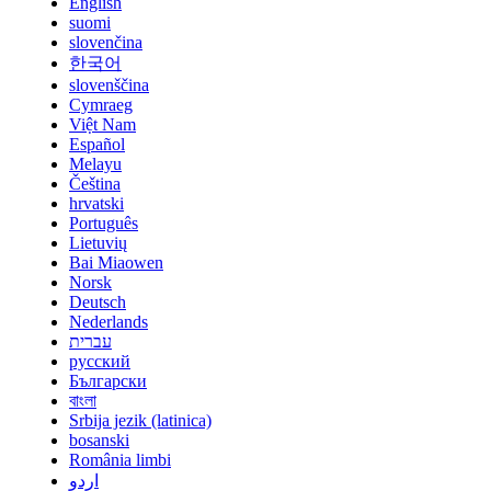
English
suomi
slovenčina
한국어
slovenščina
Cymraeg
Việt Nam
Español
Melayu
Čeština
hrvatski
Português
Lietuvių
Bai Miaowen
Norsk
Deutsch
Nederlands
עברית
русский
Български
বাংলা
Srbija jezik (latinica)
bosanski
România limbi
اردو