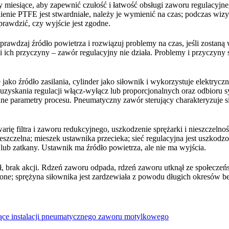
 miesiące, aby zapewnić czułość i łatwość obsługi zaworu regulacyjnego.
elnienie PTFE jest stwardniałe, należy je wymienić na czas; podczas wi
prawdzić, czy wyjście jest zgodne.
wdzaj źródło powietrza i rozwiązuj problemy na czas, jeśli zostaną 
 i ich przyczyny – zawór regulacyjny nie działa. Problemy i przyczyny s
jako źródło zasilania, cylinder jako siłownik i wykorzystuje elektry
u uzyskania regulacji włącz-wyłącz lub proporcjonalnych oraz odbior
inne parametry procesu. Pneumatyczny zawór sterujący charakteryzuje 
ę filtra i zaworu redukcyjnego, uszkodzenie sprężarki i nieszczelnoś
eszczelna; mieszek ustawnika przecieka; sieć regulacyjna jest uszkodzo
y lub zatkany. Ustawnik ma źródło powietrza, ale nie ma wyjścia.
, brak akcji. Rdzeń zaworu odpada, rdzeń zaworu utknął ze społeczeń
lone; sprężyna siłownika jest zardzewiała z powodu długich okresów b
ce instalacji pneumatycznego zaworu motylkowego