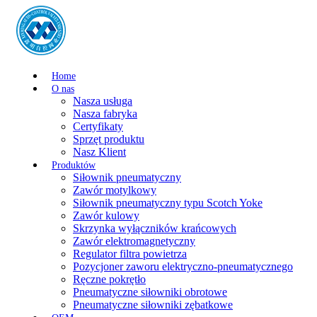
Home
O nas
Nasza usługa
Nasza fabryka
Certyfikaty
Sprzęt produktu
Nasz Klient
Produktów
Siłownik pneumatyczny
Zawór motylkowy
Siłownik pneumatyczny typu Scotch Yoke
Zawór kulowy
Skrzynka wyłączników krańcowych
Zawór elektromagnetyczny
Regulator filtra powietrza
Pozycjoner zaworu elektryczno-pneumatycznego
Ręczne pokrętło
Pneumatyczne siłowniki obrotowe
Pneumatyczne siłowniki zębatkowe