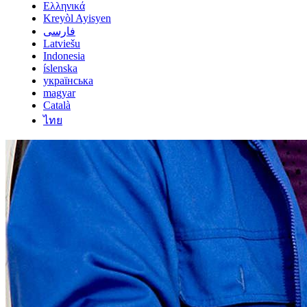
Ελληνικά
Kreyòl Ayisyen
فارسی
Latviešu
Indonesia
íslenska
українська
magyar
Català
ไทย