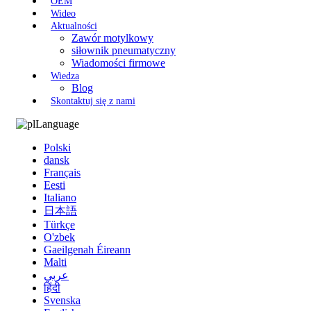
OEM
Wideo
Aktualności
Zawór motylkowy
siłownik pneumatyczny
Wiadomości firmowe
Wiedza
Blog
Skontaktuj się z nami
Language
Polski
dansk
Français
Eesti
Italiano
日本語
Türkçe
O'zbek
Gaeilgenah Éireann
Malti
عربي
हिंदी
Svenska