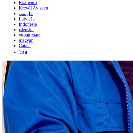
Ελληνικά
Kreyòl Ayisyen
فارسی
Latviešu
Indonesia
íslenska
українська
magyar
Català
ไทย