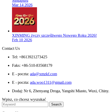
Singapuru
Mar 14 2026
XINMING życzy szczęśliwego Nowego Roku 2026!
Feb 10 2026
Contact Us
Tel: +8613921273425
Faks: +86-510-83568179
E - poczta:
ada@xmzkf.com
E - poczta:
ada.woo1311@gmail.com
Dodaj: Nr 6, Zhenyang Droga, Yangshi Miasto, Wuxi, Chiny.
Wpisz, co chcesz wyszukać