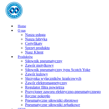
Home
O nas
Nasza usługa
Nasza fabryka
Certyfikaty
Sprzęt produktu
Nasz Klient
Produktów
Siłownik pneumatyczny
Zawór motylkowy
Siłownik pneumatyczny typu Scotch Yoke
Zawór kulowy
Skrzynka wyłączników krańcowych
Zawór elektromagnetyczny
Regulator filtra powietrza
Pozycjoner zaworu elektryczno-pneumatycznego
Ręczne pokrętło
Pneumatyczne siłowniki obrotowe
Pneumatyczne siłowniki zębatkowe