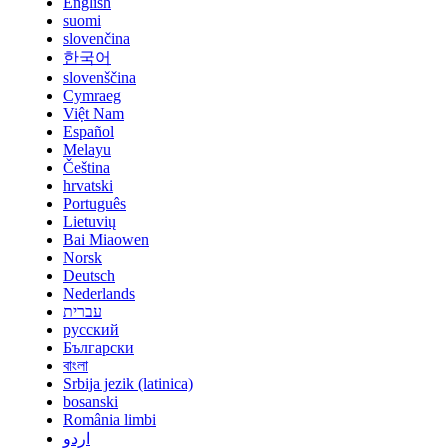
English
suomi
slovenčina
한국어
slovenščina
Cymraeg
Việt Nam
Español
Melayu
Čeština
hrvatski
Português
Lietuvių
Bai Miaowen
Norsk
Deutsch
Nederlands
עברית
русский
Български
বাংলা
Srbija jezik (latinica)
bosanski
România limbi
اردو