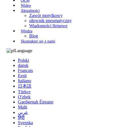
OEM
Wideo
Aktualności
Zawór motylkowy
siłownik pneumatyczny
Wiadomości firmowe
Wiedza
Blog
Skontaktuj się z nami
Language
Polski
dansk
Français
Eesti
Italiano
日本語
Türkçe
O'zbek
Gaeilgenah Éireann
Malti
عربي
हिंदी
Svenska