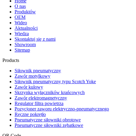
Home
O nas
Produktów
OEM
Wideo
Aktualności
Wiedza
Skontaktuj się z nami
Showroom
Sitemap
Products
Siłownik pneumatyczny
Zawór motylkowy
Siłownik pneumatyczny typu Scotch Yoke
Zawór kulowy
Skrzynka wyłączników krańcowych
Zawór elektromagnetyczny
Regulator filtra powietrza
Pozycjoner zaworu elektryczno-pneumatycznego
Ręczne pokrętło
Pneumatyczne siłowniki obrotowe
Pneumatyczne siłowniki zębatkowe
QR Code