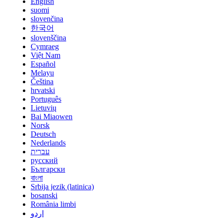
English
suomi
slovenčina
한국어
slovenščina
Cymraeg
Việt Nam
Español
Melayu
Čeština
hrvatski
Português
Lietuvių
Bai Miaowen
Norsk
Deutsch
Nederlands
עברית
русский
Български
বাংলা
Srbija jezik (latinica)
bosanski
România limbi
اردو