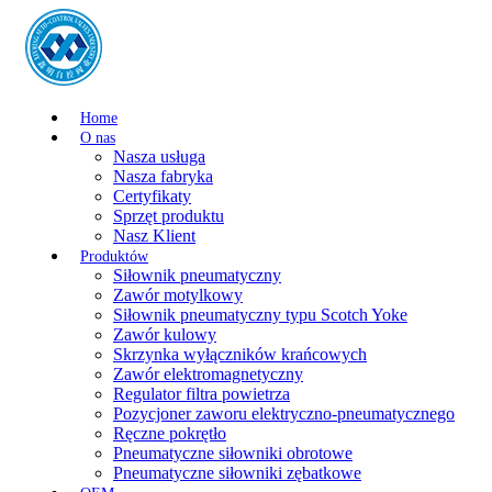
Home
O nas
Nasza usługa
Nasza fabryka
Certyfikaty
Sprzęt produktu
Nasz Klient
Produktów
Siłownik pneumatyczny
Zawór motylkowy
Siłownik pneumatyczny typu Scotch Yoke
Zawór kulowy
Skrzynka wyłączników krańcowych
Zawór elektromagnetyczny
Regulator filtra powietrza
Pozycjoner zaworu elektryczno-pneumatycznego
Ręczne pokrętło
Pneumatyczne siłowniki obrotowe
Pneumatyczne siłowniki zębatkowe