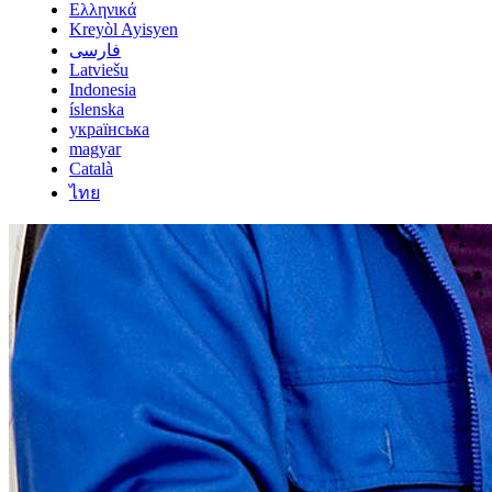
Ελληνικά
Kreyòl Ayisyen
فارسی
Latviešu
Indonesia
íslenska
українська
magyar
Català
ไทย